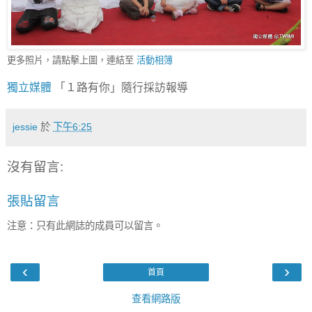
更多照片，請點擊上圖，連結至
活動相簿
獨立媒體
「１路有你」隨行採訪報導
jessie
於
下午6:25
沒有留言:
張貼留言
注意：只有此網誌的成員可以留言。
‹
›
首頁
查看網路版