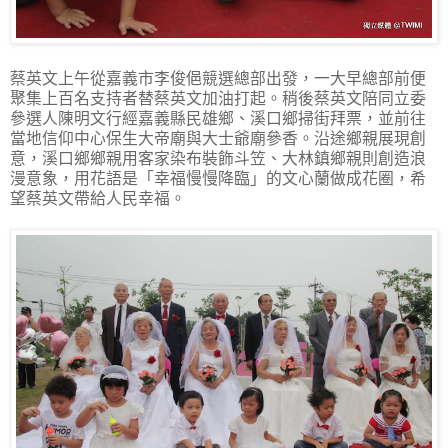
蔡英文上午從嘉義市李俊俋競選總部出發，一大早總部前便
聚集上百名支持者替蔡英文加油打起。稍後蔡英文陪同立委
參選人陳明文行經嘉義縣民雄鄉、溪口鄉掃街拜票，並前往
當地信仰中心保生大帝廟與大士爺廟參香。沿途鄉親展現創
意，溪口鄉鄉親用客家染布裝飾斗笠、大林鎮鄉親則創造浪
漫意象，用花語是「幸福慢慢降臨」的文心蘭做成花圈，希
望蔡英文帶給人民幸福。