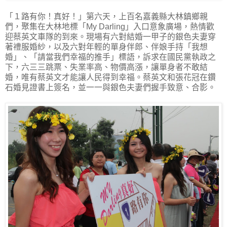
「１路有你！真好！」第六天，上百名嘉義縣大林鎮鄉親
們，聚集在大林地標「My Darling」入口意象廣場，熱情歡
迎蔡英文車隊的到來。現場有六對結婚一甲子的銀色夫妻穿
著禮服婚紗，以及六對年輕的單身伴郎、伴娘手持「我想
婚」、「請當我們幸福的推手」標語，訴求在國民黨執政之
下，六三三跳票、失業率高、物價高漲，讓單身者不敢結
婚，唯有蔡英文才能讓人民得到幸福。蔡英文和張花冠在鑽
石婚見證書上簽名，並一一與銀色夫妻們握手致意、合影。