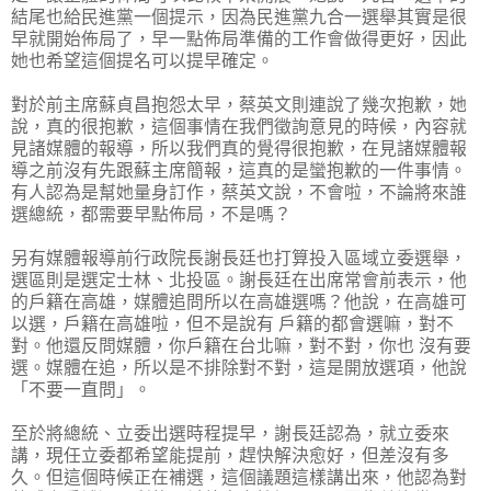
結尾也給民進黨一個提示，因為民進黨九合一選舉其實是很
早就開始佈局了，早一點佈局準備的工作會做得更好，因此
她也希望這個提名可以提早確定。
對於前主席蘇貞昌抱怨太早，蔡英文則連說了幾次抱歉，她
說，真的很抱歉，這個事情在我們徵詢意見的時候，內容就
見諸媒體的報導，所以我們真的覺得很抱歉，在見諸媒體報
導之前沒有先跟蘇主席簡報，這真的是蠻抱歉的一件事情。
有人認為是幫她量身訂作，蔡英文說，不會啦，不論將來誰
選總統，都需要早點佈局，不是嗎？
另有媒體報導前行政院長謝長廷也打算投入區域立委選舉，
選區則是選定士林、北投區。謝長廷在出席常會前表示，他
的戶籍在高雄，媒體追問所以在高雄選嗎？他說，在高雄可
以選，戶籍在高雄啦，但不是說有 戶籍的都會選嘛，對不
對。他還反問媒體，你戶籍在台北嘛，對不對，你也 沒有要
選。媒體在追，所以是不排除對不對，這是開放選項，他說
「不要一直問」。
至於將總統、立委出選時程提早，謝長廷認為，就立委來
講，現任立委都希望能提前，趕快解決愈好，但差沒有多
久。但這個時候正在補選，這個議題這樣講出來，他認為對