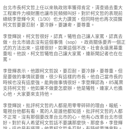
台北市長柯文哲上任以來執政效率獲得肯定，清查過去重大
工程案件力槓財團也讓市民頻頻叫好，對於柯文哲的表現前
總統李登輝今天（1/30）也大力讚賞，但同時他也再次提醒
柯文哲要要忍耐，要冷靜，要謙卑，要尊重。
李登輝說，柯文哲很好，認真，犧牲自己讓人家罵，認真去
做，台北市過去沒有這個事情（sop），政商關係要弄一個正
式的方法出來，這樣很好，如果這個不改，社會永遠黑幕重
重啦。他說，柯文哲犧牲自己讓大家罵，連新聞記者也在在
罵。
李登輝表示，他跟柯文哲說，要忍耐，要冷靜，要尊重，但
是要做的事情就要做，很少有這樣的市長，他自己當市長的
時候也沒有這麼強，能夠做事情很好。李登輝認為，85萬票
支持柯文哲，他如果不做要怎麼辦，他是犧牲，連家人也擔
心他，大家要來支持他。
李登輝說，批評柯文哲的人都是用零零碎碎的理由，報紙、
電視台他都有看，罵的人是誰他都知道，批評柯文哲的人都
不正常，沒有那個要改革台北市的心，他有心改革台北市很
好。對於有人希望柯文哲話不要講那麼快、那麼多，李登輝
說，這也是有道理，他要柯文哲多忍耐、有時候要謙卑點。