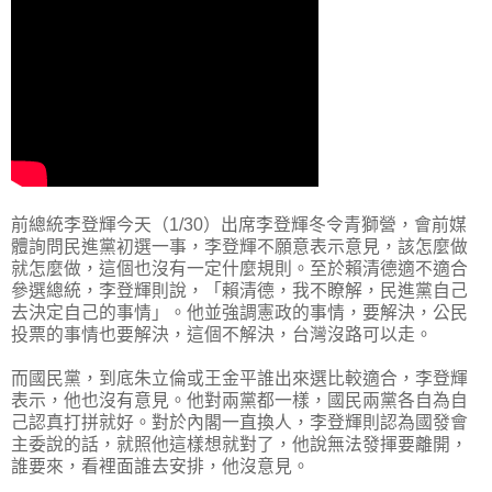
前總統李登輝今天（1/30）出席李登輝冬令青獅營，會前媒
體詢問民進黨初選一事，李登輝不願意表示意見，該怎麼做
就怎麼做，這個也沒有一定什麼規則。至於賴清德適不適合
參選總統，李登輝則說，「賴清德，我不瞭解，民進黨自己
去決定自己的事情」。他並強調憲政的事情，要解決，公民
投票的事情也要解決，這個不解決，台灣沒路可以走。
而國民黨，到底朱立倫或王金平誰出來選比較適合，李登輝
表示，他也沒有意見。他對兩黨都一樣，國民兩黨各自為自
己認真打拼就好。對於內閣一直換人，李登輝則認為國發會
主委說的話，就照他這樣想就對了，他說無法發揮要離開，
誰要來，看裡面誰去安排，他沒意見。