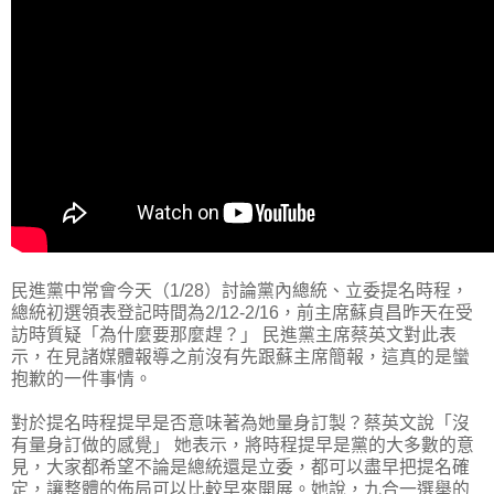
民進黨中常會今天（1/28）討論黨內總統、立委提名時程，
總統初選領表登記時間為2/12-2/16，前主席蘇貞昌昨天在受
訪時質疑「為什麼要那麼趕？」 民進黨主席蔡英文對此表
示，在見諸媒體報導之前沒有先跟蘇主席簡報，這真的是蠻
抱歉的一件事情。
對於提名時程提早是否意味著為她量身訂製？蔡英文說「沒
有量身訂做的感覺」 她表示，將時程提早是黨的大多數的意
見，大家都希望不論是總統還是立委，都可以盡早把提名確
定，讓整體的佈局可以比較早來開展。她說，九合一選舉的