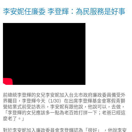
李安妮任廉委 李登輝：為民服務是好事
前總統李登輝的女兒李安妮加入台北市政府廉政委員備受外
界矚目，李登輝今天（1/30）在出席李登輝基金會寒假青獅
營結業式前受訪表示，李安妮有跟他說，他說可以，去做，
「李登輝的女兒應該多一點為老百姓打拼一下；老爸已經這
麼老了。」
對於李安妮加入廉政委員會李登輝認為「很好」 ，他說李安