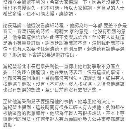
整體立委補選不利的，希望大家協調一下，因為差沒幾天，
慢也不會慢很久，也不可能。所以大家協調，有意見的人士
希望多慢，也不可能太慢，應協調。
謝長廷說，他還沒看詳細時程 ，他認為每一年都 要差不多是
春天，春暖花開的時候，聽聽大 家的意見，他沒有強烈的意
見，他希望這個話題在此時不要變成話題。至於有人質疑這
是為小英量身訂做，謝長廷認為應該不會，這個我們應該相
信。也有人說要卡住賴清德，他則反問，賴清德有說他要選
嗎？那怎麼 不會講說要逼退許信良。
游錫堃新北市長選舉失利後一直傳出他也將爭取不分區立
委，並角逐立院龍頭，他在受訪時表示，沒有這樣的事情，
他都沒有這個規劃，目前都沒有想法。媒體詢問，如果有人
找他選？他說，沒有，不可能，沒人找我選，之後會他應該
也沒有想選的想法，至少目前他沒有去想這些 。
至於他游秉陶兒子要選是他的事情，他尊重他的決定。
游錫堃也提到，這段時間有很多年輕人有去找他，例如想在
板橋區選的楊蕙如等，他認為年輕人有很多想法，基本上尊
重他們的想法，任何年輕人有意願關心參與公共事務都應該
鼓勵。