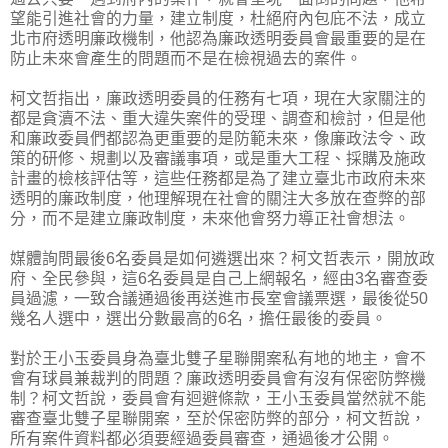
望能引進社會的力量，建立制度，杜絕府內包庇不法，成立
北市府透明廉政機制，他認為廉政透明委員會最重要的是在
防止未來會產生的問題而不是在檢視過去的案件。
柯文哲指出，廉政透明委員的任務有七項，現在大家關注的
都是貪瀆不法、重大違失案件的受理、調查和檢討，但是他
和廉政委員們都認為更重要的是防範未來，像廉政法令、政
策的研修、規劃以及審議事項，或是重大工程、採購及施政
計畫的檢核評估等，這些任務都是為了建立臺北市政府未來
透明的廉政制度，他理解現在社會的關注大多放在查弊的部
分，而不是建立廉政制度，未來他會努力導正社會想法。
媒體詢問最後6名委員是如何遴選出來？柯文哲表示，開放政
府、全民參與，這6名委員是自己上網報名，經由3名審查委
員過濾，一致合議通過後再送進市長室會議票選，最後從50
幾名人選中，選出分數最高的6名，擔任最後的委員。
對於王小玉委員身為臺北雙子星聯開案私有地的地主，會不
會有球員兼裁判的問題？廉政透明委員會有沒有保密防弊機
制？柯文哲說，委員會有迴避條款，王小玉委員當然就不能
審查臺北雙子星聯開案，至於保密防弊的部分，柯文哲說，
所有案件資料都必須要經過委員審查，通過後才公開。