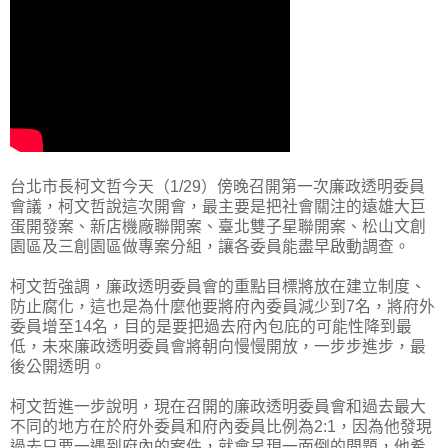
台北市長柯文哲今天（1/29）傍晚召開第一次廉政透明委員
會議，柯文哲說這次開會，最主要是把社會關注的遠雄大巨
蛋開發案、新店機廠聯開案、臺北雙子星聯開案、松山文創
園區及三創園區做專案分組，讓各委員能盡早啟動調查。
柯文哲強調，廉政透明委員會的重點目標將放在建立制度、
防止腐化，這也是為什麼他要將府內委員減少到7名，將府外
委員增至14名，目的是要把過去府內包庇的可能性降到最
低，未來廉政透明委員會將朝向慢慢開放，一步步進步，最
後公開透明。
柯文哲進一步說明，現在召開的廉政透明委員會和過去最大
不同的地方在於府外委員和府內委員比例為2:1，因為他發現
過去只要一遇到府內的案件，就會呈現一面倒的問題，他希