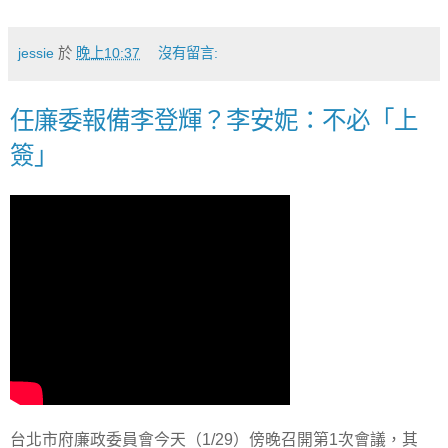
jessie
於
晚上10:37
沒有留言:
任廉委報備李登輝？李安妮：不必「上
簽」
台北市府廉政委員會今天（1/29）傍晚召開第1次會議，其