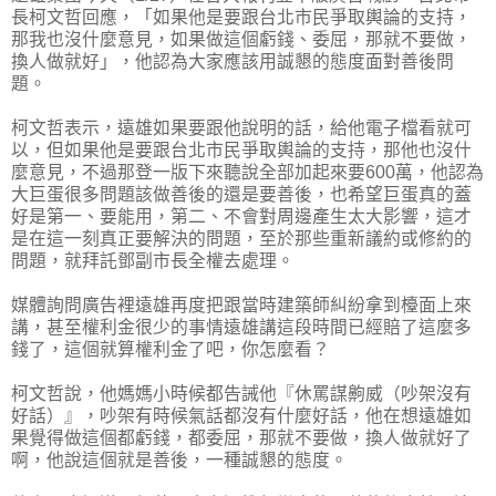
長柯文哲回應，「如果他是要跟台北市民爭取輿論的支持，
那我也沒什麼意見，如果做這個虧錢、委屈，那就不要做，
換人做就好」，他認為大家應該用誠懇的態度面對善後問
題。
柯文哲表示，遠雄如果要跟他說明的話，給他電子檔看就可
以，但如果他是要跟台北市民爭取輿論的支持，那他也沒什
麼意見，不過那登一版下來聽說全部加起來要600萬，他認為
大巨蛋很多問題該做善後的還是要善後，也希望巨蛋真的蓋
好是第一、要能用，第二、不會對周邊產生太大影響，這才
是在這一刻真正要解決的問題，至於那些重新議約或修約的
問題，就拜託鄧副市長全權去處理。
媒體詢問廣告裡遠雄再度把跟當時建築師糾紛拿到檯面上來
講，甚至權利金很少的事情遠雄講這段時間已經賠了這麼多
錢了，這個就算權利金了吧，你怎麼看？
柯文哲說，他媽媽小時候都告誡他『休罵謀齁威（吵架沒有
好話）』，吵架有時候氣話都沒有什麼好話，他在想遠雄如
果覺得做這個都虧錢，都委屈，那就不要做，換人做就好了
啊，他說這個就是善後，一種誠懇的態度。