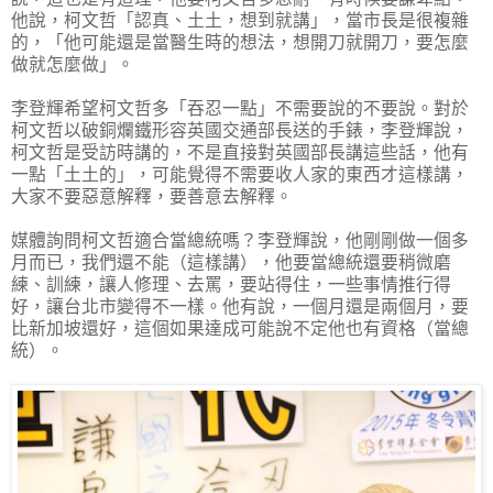
他說，柯文哲「認真、土土，想到就講」，當市長是很複雜
的，「他可能還是當醫生時的想法，想開刀就開刀，要怎麼
做就怎麼做」。
李登輝希望柯文哲多「吞忍一點」不需要說的不要說。對於
柯文哲以破銅爛鐵形容英國交通部長送的手錶，李登輝說，
柯文哲是受訪時講的，不是直接對英國部長講這些話，他有
一點「土土的」，可能覺得不需要收人家的東西才這樣講，
大家不要惡意解釋，要善意去解釋。
媒體詢問柯文哲適合當總統嗎？李登輝說，他剛剛做一個多
月而已，我們還不能（這樣講），他要當總統還要稍微磨
練、訓練，讓人修理、去罵，要站得住，一些事情推行得
好，讓台北市變得不一樣。他有說，一個月還是兩個月，要
比新加坡還好，這個如果達成可能說不定他也有資格（當總
統）。