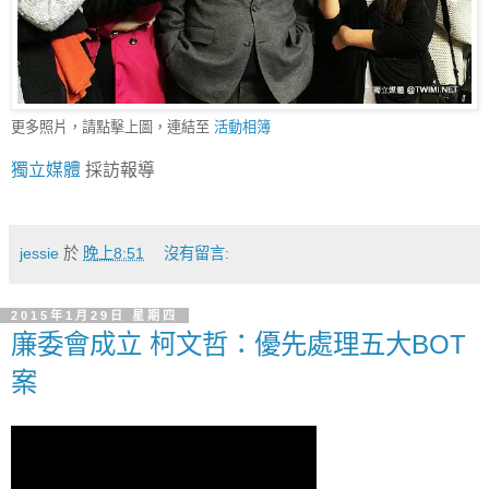
更多照片，請點擊上圖，連結至
活動相簿
獨立媒體
採訪報導
jessie
於
晚上8:51
沒有留言:
2015年1月29日 星期四
廉委會成立 柯文哲：優先處理五大BOT
案