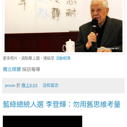
更多照片，請點擊上圖，連結至
活動相簿
獨立媒體
採訪報導
jessie
於
晚上9:03
沒有留言:
藍綠總統人選 李登輝：勿用舊思維考量