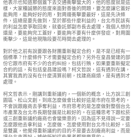
他表示也知道那個蓋下去交通衝擊蠻大的，他的態度就是這
樣，大家種誠懇的態度來面對善後的問題，要怎麼讓它蓋好
能夠用，能夠好好的用，對周邊衝擊要最好，這是先決條
件，這總是要先做到，至於那些什麼利益的，台北市民該有
的利益怎麼爭取回來，就委託鄧副市長去處理，我個人想的
還是，要能夠完工蓋好，要能夠不要有什麼併發症，對周圍
衝擊少，這是他現階段要花時間去處理的。
對於他之前有說要跟各財團重新擬定合約，是不是已經有一
個標準？什麼條件下才需要擬定合約？另外在皇昌營建的部
份它跟市府有不少的合約糾紛，包括行賄，如果要重新擬定
合約的話，有包括皇昌建設嗎？柯文哲說，這有遇到在講，
其實我真的沒有在什麼清算前朝，找建商麻煩，是有遇到才
處理。
柯文哲表示，剛講到重新議約，一個新的概念，比方說三創
園區、松山文創，到底怎麼做會比較好這是市府在思考的，
不會說跟廠商去爭奪利益，市府思考的是怎麼做對整個台北
市產業及台北市長期發展是比較好的。在這種思考下跟松菸
或三創重新議約廠商也會蠻樂意的。因為這不見得說一定要
怎麼跟他去拿利益，怎麼做、怎麼使用對台北市比較好，這
是雙贏，他覺得重新議約的目的不是要去刮廠商利益，而是
讓台北市更好，據他所知這些業者都蠻樂意的。