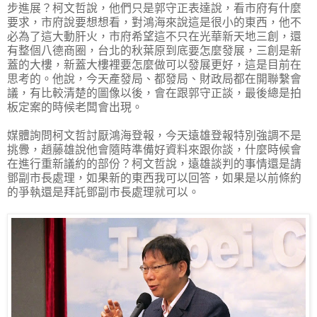
步進展？柯文哲說，他們只是郭守正表達說，看市府有什麼
要求，市府說要想想看，對鴻海來說這是很小的東西，他不
必為了這大動肝火，市府希望這不只在光華新天地三創，還
有整個八德商圈，台北的秋葉原到底要怎麼發展，三創是新
蓋的大樓，新蓋大樓裡要怎麼做可以發展更好，這是目前在
思考的。他說，今天產發局、都發局、財政局都在開聯繫會
議，有比較清楚的圖像以後，會在跟郭守正談，最後總是拍
板定案的時候老闆會出現。
媒體詢問柯文哲討厭鴻海登報，今天遠雄登報特別強調不是
挑釁，趙藤雄說他會隨時準備好資料來跟你談，什麼時候會
在進行重新議約的部份？柯文哲說，遠雄談判的事情還是請
鄧副市長處理，如果新的東西我可以回答，如果是以前條約
的爭執還是拜託鄧副市長處理就可以。