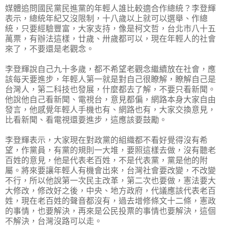
媒體追問國民黨民進黨的年輕人誰比較適合作總統？李登輝
表示，總統年紀又沒限制，十八歲以上就可以選舉、作總
統，只要經驗豐富，大家支持，像是柯文哲，台北市八十五
萬票，有辦法這樣，廿歲、卅歲都可以，現在年輕人的社會
來了，不要還是老觀念。
李登輝說自己九十多歲，都不希望老觀念繼續放在社會，應
該每天要進步，年輕人第一就是對自己很瞭解，瞭解自己是
台灣人，第二科技也發展，什麼都去了解，不要只看新聞。
他說他自己看新聞、電視台，意見都偏，網路本身大家自由
發言，他感覺年輕人手機也有、網路也有，大家交換意見，
比看新聞、看電視還要進步，這應該要鼓勵。
李登輝表示，大家現在對政黨的組織都不看好覺得沒有希
望，作黨員，有黨的規則一大堆，要照這樣去做，沒有聽老
百姓的意見，他是代表老百姓，不是代表黨，黨是他的附
屬。將來要讓年輕人有機會出來，台灣社會要改變，不改變
不行，所以他說第一次民主改革，第二次也要做，憲法要大
大修改，修改好之後，中央、地方政府，代議應該代表老百
姓，現在老百姓的聲音都沒有，過去增修條文十二條，憲政
的事情，也要解決，再來是公民投票的事情也要解決，這個
不解決，台灣沒路可以走。