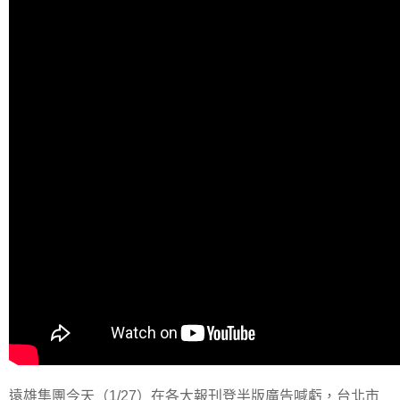
遠雄集團今天（1/27）在各大報刊登半版廣告喊虧，台北市