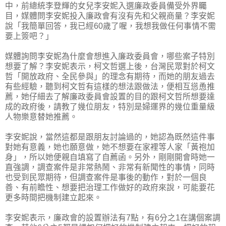
中，前總統李登輝的女兒李安妮入選廉政委員備受外界矚
目，媒體問李安妮投入廉政會有沒有先和父親商量？李安妮
說「我簡單回答，我已經60歲了喔，我想我做任何事情不需
要上簽吧？」
媒體詢問李安妮為什麼會想進入廉政委員會，哪些案子特別
想要了解？李安妮表示，柯文哲選上後，台灣民眾對於柯文
哲「開放政府、全民參與」的理念有期待，而她的朋友過去
有些經驗，聽到柯文哲有這樣的想法跟做法，便相互慫恿推
薦，她仔細去了解廉政委員會設置的目的跟柯文哲所想要達
成的政府後，請教了幾位朋友，特別是婦運界的幾位重量級
人物樂意替她推薦。
李安妮說，當然這都是跟朋友討論過的，她認為既然這件事
對她有意義，她也願意做，她不想要在家裡等人家「黃袍加
身」，所以她便親自填寫了自薦函。另外，剛剛開會時她一
直強調，調查案件是非常熱鬧、非常有新聞性的事情，同時
也受到民眾期待，但調查案件是事後的動作，對於一個良
善、有前瞻性、想要把治理工作做好的政府來說，可能要花
更多時間把機制建立起來。
李安妮表示，廉政會的設置辦法有7點，有6分之1在講個案調