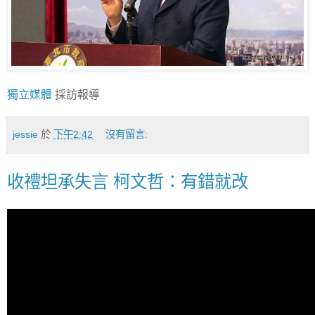
獨立媒體
採訪報導
jessie
於
下午2:42
沒有留言:
收禮坦承失言 柯文哲：有錯就改