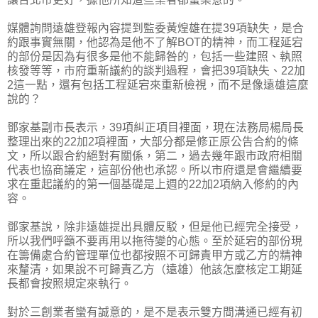
媒體詢問遠雄登報內容提到監委黃煌雄在提39項缺失，是合
約跟事實無關，他認為是他不了解BOT的精神，而工程延宕
的部份是因為有很多是他不能歸咎的，包括一些建照、執照
核發等等，市府重新議約的談判過程，會把39項缺失、22加
2這一點，還有包括工程延宕來重新檢視，而不是像遠雄這麼
說的？
鄧家基副市長表示，39項糾正項目裡面，現在法務局楊局長
整理出來的22加2項裡面，大部分都是修正原公告合約的條
文，所以跟合約絕對有關係，第二，過去幾年跟市政府相關
代表也協商議定，這部份他也承認。所以市府還是會繼續要
求在重起議約的第一個基礎是上週的22加2項納入修約的內
容。
鄧家基說，除非遠雄提出具體反駁，但是他已經完全接受，
所以我們呼籲不要再用以拖待變的心態。至於延宕的部份現
在籌備處合約管理單位也都按照不可歸責甲方或乙方的精神
來釐清，如果說不可歸責乙方（遠雄）他該怎麼核定工期延
長都會按照規定來執行。
對於三創業者蠻有誠意的，是不是表示雙方間溝通已經有初