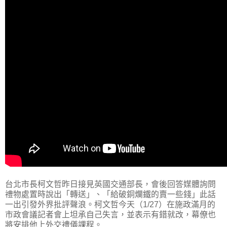
台北市長柯文哲昨日接見英國交通部長，會後回答媒體詢問
禮物處置時說出「轉送」、「給破銅爛鐵的賣一些錢」此話
一出引發外界批評聲浪。柯文哲今天（1/27）在施政滿月的
市政會議記者會上坦承自己失言，並表示有錯就改，幕僚也
將安排他上外交禮儀課程。