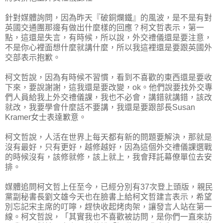
針對媒體詢問，因為昨天『破銅爛鐵』的風波，是不是有對
英國交通團那邊有做出什麼樣的回應？柯文哲表示，第一
點，這還是失言，有時候，所以說，外交禮儀還是要注意，
不是你心裡面想什麼就講什麼，所以我這裡還是要跟英國外
交部表示抱歉。
柯文哲說，因為有時候不習慣，看到不喜歡的東西還是要收
下來，要說謝謝，這我還是要改變，ok。他們說要找外交專
們人員給我上外交禮儀課，我也不必會，講錯就講錯，該改
就改，我要學會什麼話不要講，我還是要跟部長Susan
Kramer女士表達歉意。
柯文哲說，人活在世界上每天都有新的問題要解決，那就是
沒有最好，只有更好，越修越好，因為這個外交禮儀課選戰
的時候沒有，該修就修，該上就上，我會拜託幕僚單位去安
排。
媒體追問柯文哲上任至今，已經分別有37次登上頭版，親民
黨副秘書長劉文雄今天也在臉書上給柯文哲建言表示，希望
別忘記宋主席的叮嚀，趕快收起烤肉架，讓發言人站在第一
線。柯文哲說，「其實我也不喜歡被訪問，是你們一直來訪