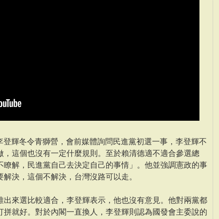
席李登輝冬令青獅營，會前媒體詢問民進黨初選一事，李登輝不
做，這個也沒有一定什麼規則。至於賴清德適不適合參選總
不瞭解，民進黨自己去決定自己的事情」。他並強調憲政的事
要解決，這個不解決，台灣沒路可以走。
誰出來選比較適合，李登輝表示，他也沒有意見。他對兩黨都
打拼就好。對於內閣一直換人，李登輝則認為國發會主委說的