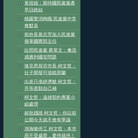
黃煌雄：期待國民黨黨產
早日終結
桃園警消殉職 民進黨中常
會默哀
前外長黃志芳加入民進黨
接掌國際部主任
比照民進黨 蔡英文：禽流
感應列國安問題
接見恩荷芬市長 柯文哲：
社子開發可借鏡荷蘭
出差只准經濟艙 柯文哲：
升等差額自己補
柯文哲：遠雄契約專案小
組處理
郝批踐踏 柯文哲：你以前
公開今天就不會有爭議
鴻海嗆停工 柯文哲：本市
府不受威脅，要停就停！