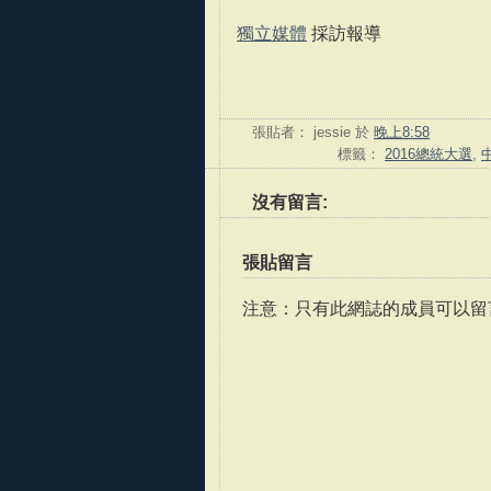
獨立媒體
採訪報導
張貼者：
jessie
於
晚上8:58
標籤：
2016總統大選
,
沒有留言:
張貼留言
注意：只有此網誌的成員可以留