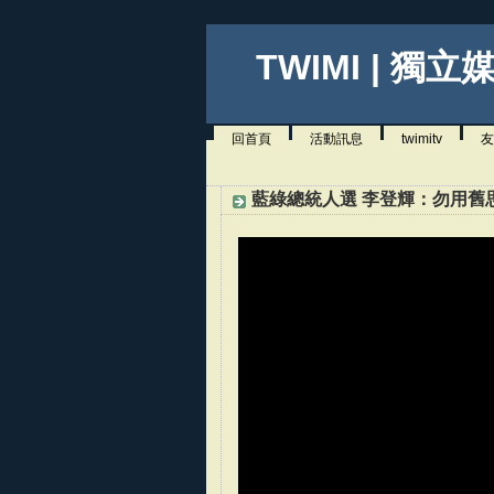
TWIMI | 獨立
回首頁
活動訊息
twimitv
友
藍綠總統人選 李登輝：勿用舊