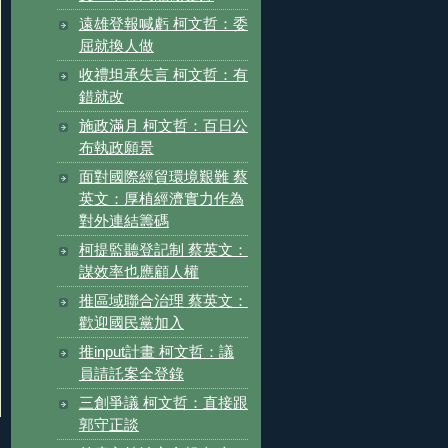
遠雄登報喊虧 柯文哲：委
屈就換人做
收禮坦承失言 柯文哲：有
錯就改
施政滿月 柯文哲：百日公
布執政願景
面對國際經貿環境艱難 蔡
英文：厚植經濟實力作為
對外連結籌碼
柯提監聽登記制 蔡英文：
謀效率也應顧人權
推區域聯合治理 蔡英文：
歡迎國民黨加入
推input計畫 柯文哲：議
員請託案全登錄
三創爭議 柯文哲：直接跟
郭守正談