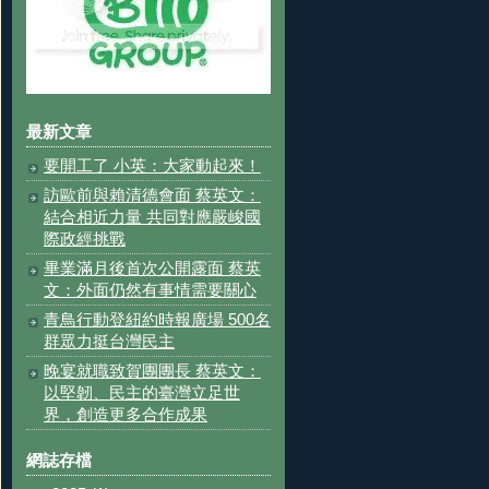
最新文章
要開工了 小英：大家動起來！
訪歐前與賴清德會面 蔡英文：
結合相近力量 共同對應嚴峻國
際政經挑戰
畢業滿月後首次公開露面 蔡英
文：外面仍然有事情需要關心
青鳥行動登紐約時報廣場 500名
群眾力挺台灣民主
晚宴就職致賀團團長 蔡英文：
以堅韌、民主的臺灣立足世
界，創造更多合作成果
網誌存檔