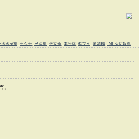
中國國民黨
,
王金平
,
民進黨
,
朱立倫
,
李登輝
,
蔡英文
,
賴清德
,
IMI 採訪報導
言。