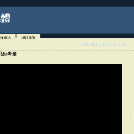
媒體
好連結
網路串連
2015年1月30日 星期五
思維考量