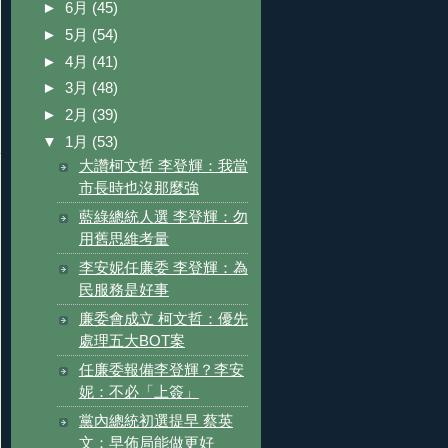
►
6月
(45)
►
5月
(54)
►
4月
(41)
►
3月
(48)
►
2月
(39)
▼
1月
(53)
大讚柯文哲 李登輝：我當
市長時也沒那麼強
藍綠總統人選 李登輝：勿
用舊思維考量
李安妮任廉委 李登輝：為
民服務是好事
廉委會成立 柯文哲：優先
處理五大BOT案
任廉委報備李登輝？李安
妮：不必「上簽」
黨內總統初選提早 蔡英
文：早佈局能做更好