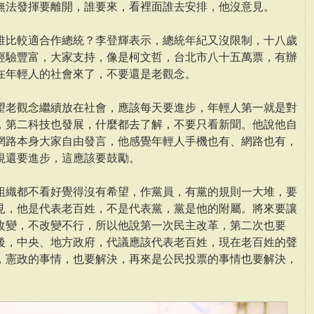
無法發揮要離開，誰要來，看裡面誰去安排，他沒意見。
誰比較適合作總統？李登輝表示，總統年紀又沒限制，十八歲
經驗豐富，大家支持，像是柯文哲，台北市八十五萬票，有辦
在年輕人的社會來了，不要還是老觀念。
望老觀念繼續放在社會，應該每天要進步，年輕人第一就是對
，第二科技也發展，什麼都去了解，不要只看新聞。他說他自
網路本身大家自由發言，他感覺年輕人手機也有、網路也有，
視還要進步，這應該要鼓勵。
組織都不看好覺得沒有希望，作黨員，有黨的規則一大堆，要
見，他是代表老百姓，不是代表黨，黨是他的附屬。將來要讓
改變，不改變不行，所以他說第一次民主改革，第二次也要
後，中央、地方政府，代議應該代表老百姓，現在老百姓的聲
，憲政的事情，也要解決，再來是公民投票的事情也要解決，