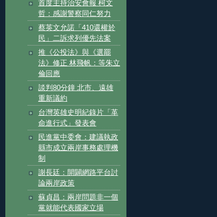
首度主持治安會報 柯文
哲：感謝警察同仁努力
蔡英文允諾「410還權於
民」二訴求列優先法案
推《公投法》與《選罷
法》修正 林飛帆：等朱立
倫回應
談判80分鐘 北市、遠雄
重新議約
台灣英雄史明紀錄片「革
命進行式」發表會
民進黨中委會：建議執政
縣市成立兩岸事務處理機
制
謝長廷：開闢網路平台討
論兩岸政策
蘇貞昌：兩岸問題非一個
黨就能代表國家立場