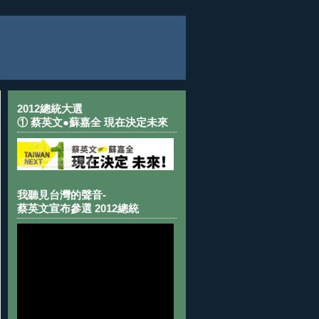
2012總統大選
① 蔡英文●蘇嘉全 現在決定未來
我聽見台灣的聲音-
蔡英文宣布參選 2012總統