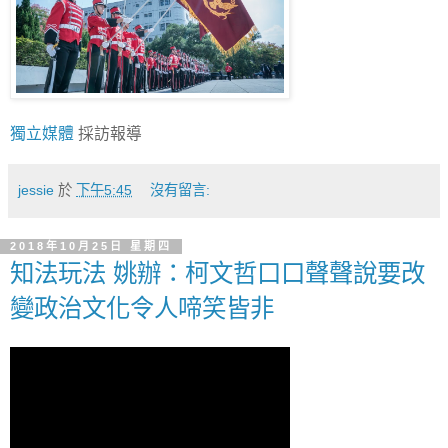
獨立媒體
採訪報導
jessie
於
下午5:45
沒有留言:
2018年10月25日 星期四
知法玩法 姚辦：柯文哲口口聲聲說要改
變政治文化令人啼笑皆非