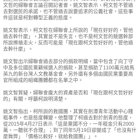
文哲的婦聯會言論召開記者會，姚文智表示，柯文哲不管過
去對選民的承諾、也不管過去說要追求的公義社會，這些事
件這就是柯對轉型正義的態度。
姚文智表示，柯文哲在婦聯會上所說的「現在好好的，管他
過去幹什麼」，其實並不是失言，也不是柯文哲的競選幹部
所說擦槍走火，反而可能是「現在跟柯文哲好好的，管他過
去幹什麼」。
姚文智出示婦聯會過去部分的捐款明細，當中包含了向丁守
中及多位國民黨籍候選人的捐款，甚至捐助了1100萬元給馬
英九的新台灣人文教基金會，另外還有多個由國民黨重要高
官所組成的組織團體都在名單之中。
姚文智質疑，婦聯會龐大的資產是否和「現在跟柯文哲好好
的」有關，呼籲柯說明清楚。
姚文智指出，柯所說的救國團，其實在劍潭青年活動中心賤
租事件，也是態度轉變。他整理了柯過去對於劍青的態度，
從2015年4月27日表示「這是黨國不分、一年租金只有2000
萬，一聽就不合理」；到了同年5月19日卻變成了「也沒有什
麼舞弊」「價格比較好，就給救國團」」。