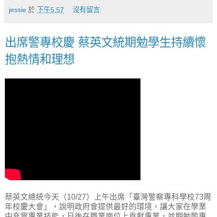
jessie
於
下午5:57
沒有留言:
出席警專校慶 蔡英文統期勉學生持續懷
抱熱情和理想
蔡英文總統今天（10/27）上午出席「臺灣警察專科學校73周
年校慶大會」，說明政府會提供最好的環境，讓大家在學業
中充實專業技能，日後在職業崗位上貢獻專業，並期勉警專