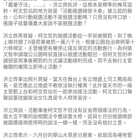
「盡量守法」……』，洪立齊批評，這根本是標準的掩耳盜
鈴，柯文哲站的地方就是「活動競選總部卡車」建立起的舞
台，公布行動競選活動不是競選活動嗎？只用沒有呼口號、
搖旗子就要塘塞大家說不是競選活動？
洪立齊再質疑，柯文哲的競選活動從一早就被開罰，到了晚
上總共開了6張罰單被罰一萬八千元，根據公園自治條例第十
六條規定，主管機管有權停止違反規定的活動進行，為何姚
文智申請瑠公公園時就直接以競選活動駁回，但柯文哲的申
請卻是用事後開罰的方式讓活動順利完成，而不去執行主管
機關的權限立即停止活動？
洪立齊拿出照片質疑，當天在舞台上有公燈處上司工務局局
長，是否應此公燈處不敢依法執行權責？此外當天市府一級
主管都上台和柯文哲站在一起參加違法活動，柯文哲口口聲
聲說要改變政治文化真是令人啼笑皆非。
洪立齊說，活動事後柯文哲不但沒有反省帶頭違法的行為，
還大言不慚的說相關法令應該要大修，這與七月份競選總部
被踢爆違規使用時的說法一模一樣，完全沒有檢討之意。
洪立齊表示，六月份的華山大草原分屍案，就是因為場地管