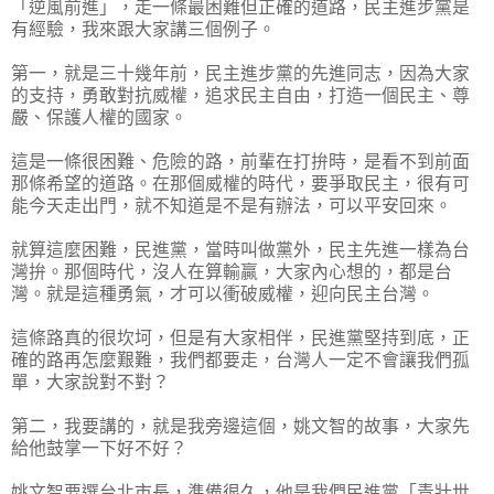
「逆風前進」，走一條最困難但正確的道路，民主進步黨是
有經驗，我來跟大家講三個例子。
第一，就是三十幾年前，民主進步黨的先進同志，因為大家
的支持，勇敢對抗威權，追求民主自由，打造一個民主、尊
嚴、保護人權的國家。
這是一條很困難、危險的路，前輩在打拚時，是看不到前面
那條希望的道路。在那個威權的時代，要爭取民主，很有可
能今天走出門，就不知道是不是有辦法，可以平安回來。
就算這麼困難，民進黨，當時叫做黨外，民主先進一樣為台
灣拚。那個時代，沒人在算輸贏，大家內心想的，都是台
灣。就是這種勇氣，才可以衝破威權，迎向民主台灣。
這條路真的很坎坷，但是有大家相伴，民進黨堅持到底，正
確的路再怎麼艱難，我們都要走，台灣人一定不會讓我們孤
單，大家說對不對？
第二，我要講的，就是我旁邊這個，姚文智的故事，大家先
給他鼓掌一下好不好？
姚文智要選台北市長，準備很久，他是我們民進黨「青壯世