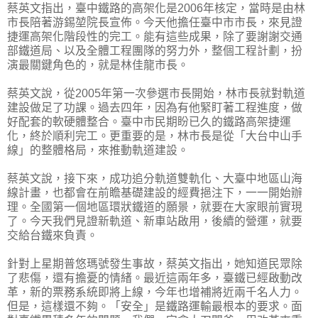
蔡英文指出，臺中鐵路的高架化是2006年核定，當時是由林
市長陪著游錫堃院長宣佈。今天他擔任臺中市市長，來見證
捷運高架化階段性的完工。能有這些成果，除了要謝謝交通
部鐵道局、以及全體工程團隊的努力外，整個工程計劃，扮
演最關鍵角色的，就是林佳龍市長。
蔡英文說，從2005年第一次參選市長開始，林市長就對軌道
建設做足了功課。過去四年，因為有他緊盯著工程進度，做
好配套的軟硬體整合。臺中市民期盼已久的鐵路高架捷運
化，終於順利完工。更重要的是，林市長是從「大台中山手
線」的整體格局，來推動軌道建設。
蔡英文說，接下來，成功追分軌道雙軌化、大臺中地區山海
線計畫，也都會在前瞻基礎建設的經費挹注下，一一開始辦
理。全國第一個地區環狀鐵道的願景，就要在大家眼前實現
了。今天我們見證新軌道、新車站啟用，後續的營運，就要
交給台鐵來負責。
針對上星期普悠瑪號發生事故，蔡英文指出，她知道民眾除
了悲傷，還有擔憂的情緒。最近這兩年多，臺鐵已經啟動改
革，新的票務系統即將上線，今年也增補將近兩千名人力。
但是，這樣還不夠。「安全」是鐵路運輸最根本的要求。面