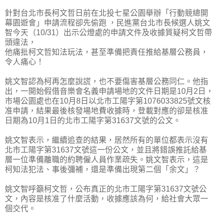
針對台北市長柯文哲日前在北投七星公園舉辦「行動競總開
幕園遊會」申請流程卻先偷跑 ，民進黨台北市長候選人姚文
智今天（10/31）出示公燈處的申請文件及收據質疑柯文哲帶
頭違法，
他痛批柯文哲知法玩法，甚至準備把責任推給基層公務員，
令人痛心！
姚文智認為柯再怎麼說謊，也不要傷害基層公務同仁。他指
出，一開始假借音樂會名義申請場地的文件日期是10月2日，
市場公園處也在10月8日以北市工陽字第1076033825號文核
准申請，結果最後核發場地費收據時，登載對應的卻是核准
日期為10月1日的北市工陽字第31637文號的公文。
姚文智表示，繼續追查的結果，居然所有的單位都表示沒有
北市工陽字第31637文號這一份公文，並且將錯誤推託給基
層一位準備離職的約聘僱人員作業疏失。姚文智表示，這是
柯知法犯法、事後彌補，還是準備出現第二個「余文」？
姚文智呼籲柯文哲，公布真正的北市工陽字第31637文號公
文，內容是核准了什麼活動，收據應該為何，給社會大眾一
個交代。