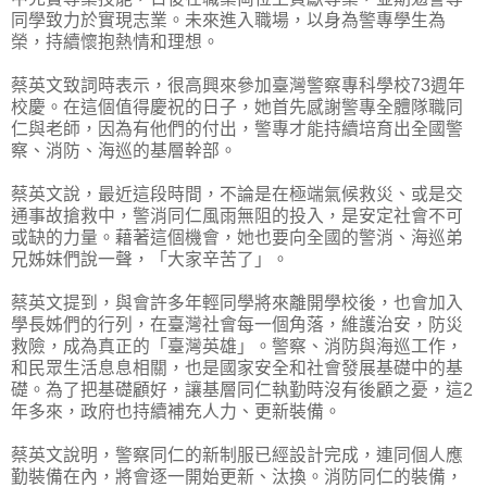
同學致力於實現志業。未來進入職場，以身為警專學生為
榮，持續懷抱熱情和理想。
蔡英文致詞時表示，很高興來參加臺灣警察專科學校73週年
校慶。在這個值得慶祝的日子，她首先感謝警專全體隊職同
仁與老師，因為有他們的付出，警專才能持續培育出全國警
察、消防、海巡的基層幹部。
蔡英文說，最近這段時間，不論是在極端氣候救災、或是交
通事故搶救中，警消同仁風雨無阻的投入，是安定社會不可
或缺的力量。藉著這個機會，她也要向全國的警消、海巡弟
兄姊妹們說一聲，「大家辛苦了」。
蔡英文提到，與會許多年輕同學將來離開學校後，也會加入
學長姊們的行列，在臺灣社會每一個角落，維護治安，防災
救險，成為真正的「臺灣英雄」。警察、消防與海巡工作，
和民眾生活息息相關，也是國家安全和社會發展基礎中的基
礎。為了把基礎顧好，讓基層同仁執勤時沒有後顧之憂，這2
年多來，政府也持續補充人力、更新裝備。
蔡英文說明，警察同仁的新制服已經設計完成，連同個人應
勤裝備在內，將會逐一開始更新、汰換。消防同仁的裝備，