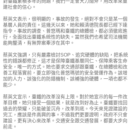
對臺鐵累積多年的問題，我們一定會大刀闊斧，用改革來重
建社會的信心。
蔡英文表示，很明顯的，事故的發生，絕對不會只是某一個
基層人員的責任。這幾天以來，她和賴清德院長都已經下達
指令，事故的調查、普悠瑪和臺鐵的總體檢，都必須徹底進
行，全面找出臺鐵系統性的缺失。當然我們也希望司法機關
能夠釐清，有無弊案牽涉在其中。
蔡英文強調，只有嚴肅檢討SOP、追究硬體的缺陷，把系統
性的錯誤都修正，這才是保障臺鐵基層同仁、保障乘客生命
安全，唯一的方式。她也要求交通部跟臺鐵，在總體檢和改
善工程落實前，要立即強化普悠瑪號的安全營運作為。該增
加的人力、該強化的防錯機制、該補強的硬體，一項也都不
能少。
蔡英文宣示，臺鐵的改革沒有上限。對於她宣示的每一件改
革目標，她只接受一個結果，就是改到好為止。臺鐵要找回
過去的榮耀，只能破釜沉舟，改革到底。今天來見證建設的
完工，應該是件高興的事。不過我們更要證明，政府不只會
建設，更有決心來改革。交通安全跟交通發展，都要大步向
前走。