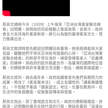
蔡英文總統今天（10/29）上午接見「亞洲台灣客家聯合總
會」訪問團，說明政府目前推動之客家政策，並表示，政府
會全力支持海外客家幹部，將引以為傲的臺灣客家文化，努
力推廣出去。
蔡英文致詞時首先歡迎訪問團回來臺灣，她很高興能與大家
見面，聽聽他們平常在亞洲各地發展的心得。「亞洲台灣客
家聯合總會」的幹部平常在海外，總是發揮客家人「忠義傳
家」的精神，與政府的駐外館處合作，為臺灣的國際地位發
聲，也積極參與許多重要交流活動。對此，總統表達感謝。
蔡英文提到，過去兩年多，政府延續客家先進們長期努力的
成果，修改了《客家基本法》、成立全國性的「講客廣播電
台」，不但賦予客語「國家語言」地位，也要在教育中、在
生活中的各個層面，促進客語傳承與發展。
蔡英文指出，除了重視語言與文化，政府也積極做建設、拚
經濟。訪問團前幾天在桃竹苗的行程，應該有看到「浪漫台