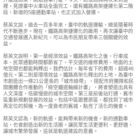
裡，見證臺中火車站全面完工，還有鐵路高架捷運化第二階
段，新增的5座通勤車站，也正式加入營運。
蔡英文說，過去一百多年來，臺中的軌道運輸，總是隨著時
代不斷進步。現在，鐵路高架捷運化的啟用，再次讓臺中的
交通發展邁入新紀元，可以為市民朋友帶來三個關鍵的效
益。
蔡英文說明，第一是經濟效益。鐵路高架化之後，行車成
本、民眾通勤時間都節省了，平交道的維修費用、地面的土
地空間也都能夠釋出。我們估計，每年省下的費用，超過46
億元。第二則是環境效益。鐵路高架化釋出的土地，為臺中
市創造出一條21公里長的「城市綠帶」，搭配市府團隊和民
間團體合作推動的「綠空鐵道軸線計畫」，將會塑造出具有
人文深度，低碳慢遊的城市空間。第三是前後站打通、舊市
區重新規劃發展的效益。包括中區跟豐原區，都找到了城市
再定位的契機，為一度衰老的舊城，點亮了活化的機會。
蔡英文認為，新的軌道，能夠帶來新的機會。新的通勤車
站，也會創造出新的生活圈。讓民眾生活更便利、更舒適，
讓城市繁榮發展，這就是軌道建設的意義。