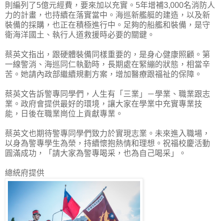
則編列了5億元經費，要來加以充實。5年增補3,000名消防人
力的計畫，也持續在落實當中。海巡新艦艇的建造，以及新
裝備的採購，也正在積極進行中。足夠的船艦和裝備，是守
衛海洋國土、執行人道救援時必要的關鍵。
蔡英文指出，跟硬體裝備同樣重要的，是身心健康照顧。第
一線警消、海巡同仁執勤時，長期處在緊繃的狀態，相當辛
苦。她請內政部繼續規劃方案，增加醫療跟福祉的保障。
蔡英文告訴警專同學們，人生有「三業」－學業、職業跟志
業。政府會提供最好的環境，讓大家在學業中充實專業技
能，日後在職業崗位上貢獻專業。
蔡英文也期待警專同學們致力於實現志業。未來進入職場，
以身為警專學生為榮，持續懷抱熱情和理想。祝福校慶活動
圓滿成功，「請大家為警專喝采，也為自己喝采」。
總統府提供