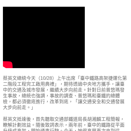
蔡英文總統今天（10/28）上午出席「臺中鐵路高架捷運化第
二階段工程完工啟用典禮」，期待透過中央地方攜手，讓臺
中的交通及城市發展，繼續大步向前走。針對日前普悠瑪發
生事故，總統也強調，事故的調查、普悠瑪和臺鐵的總體
檢，都必須徹底進行，改革到底，「讓交通安全和交通發展
大步向前走。」
蔡英文抵達後，首先聽取交通部鐵道局長胡湘麟工程簡報，
瞭解計劃效益。隨後致詞表示，兩年前，臺中的鐵路從平面
升級成高架，開始通車行駛。今天，她很高興再次來到這