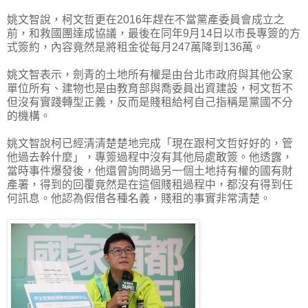
姚文智說，柯文哲更在2016年趕在不當黨產委員會成立之
前，和救國團達成協議，最後在同年9月14日以市長專簽的方
式簽約，內容竟然是將租金從每月247萬降到136萬。
姚文智表示，劍青的土地所有權是由台北市政府與其他公家
單位所有、建物也是由教育部與喬委員出資建設，柯文哲不
但沒有實踐轉型正義，反而是賤租給柯自己指稱是黨國不分
的機構。
姚文智說柯已經清清楚楚地完成「現在跟柯文哲好好的，管
他過去幹什麼」，專簽過程中沒有其他局處敢簽。他透露，
當時事件爆發後，他還曾詢問過另一個土地持有權的國有財
產署，得到的回覆竟然是在這個賤租過程中，都沒有得到任
何訊息。他認為假借各種名義，賤租的事實非常清楚。