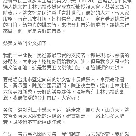
總統暨民主進步黨主席蔡英文今天（10/20）出席台北市長候
選人姚文智士林北投後援會成立授旗授證大會。蔡英文致詞
時表示，姚文智是民進黨「青壯世代」最好的人才，替大家
服務、替台北市打拚。她相信台北市民，一定有看到姚文智
的打拚，給認真的姚文智，來擔台北市這個重擔，讓姚文智
來做，他一定是最好的市長。
蔡英文致詞全文如下：
我們士林北投，民進黨最忠實的支持者，都是現場很熱情的
好朋友，大家好！謝謝你們給我的加油，但是我今天是來給
姚文智加油，這是我第五次幫他加油，加強輔選的力道。
要帶領台北市堅定向前的姚文智市長候選人，卓榮泰秘書
長、黃承國、陳茂仁國策顧問、陳正德主委，還有士林北投
六位老將新秀，最好的議員夥伴，現場所有士林北投的鄉
親，我最敬愛的台北市民，大家好！
各位，選戰剩三十幾天。這一路走來，風真大，雨真大，姚
文智要替大家服務的這條路，確實難走，一路上很多人唱
衰，說我們不可能達成任務。
但是，有市民老闆的支持，我們越走，意志越堅定，我們越