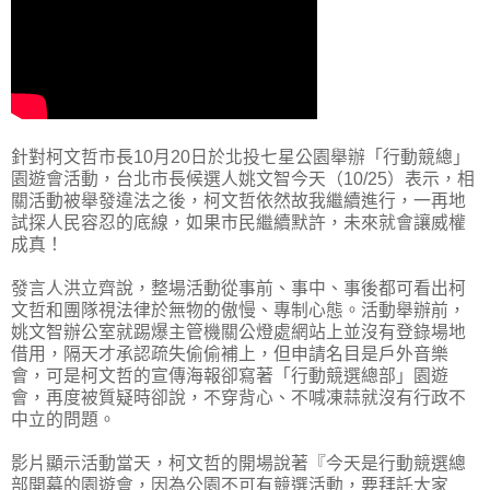
針對柯文哲市長10月20日於北投七星公園舉辦「行動競總」
園遊會活動，台北市長候選人姚文智今天（10/25）表示，相
關活動被舉發違法之後，柯文哲依然故我繼續進行，一再地
試探人民容忍的底線，如果市民繼續默許，未來就會讓威權
成真！
發言人洪立齊說，整場活動從事前、事中、事後都可看出柯
文哲和團隊視法律於無物的傲慢、專制心態。活動舉辦前，
姚文智辦公室就踢爆主管機關公燈處網站上並沒有登錄場地
借用，隔天才承認疏失偷偷補上，但申請名目是戶外音樂
會，可是柯文哲的宣傳海報卻寫著「行動競選總部」園遊
會，再度被質疑時卻說，不穿背心、不喊凍蒜就沒有行政不
中立的問題。
影片顯示活動當天，柯文哲的開場說著『今天是行動競選總
部開幕的園遊會，因為公園不可有競選活動，要拜託大家