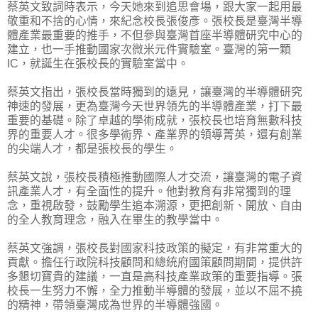
蔡英文致詞時表示，今天她來到追思會場，跟大家一起用最
敬重和不捨的心情，來紀念校長張俊彥。張校長是臺灣半導
體產業最重要的推手，不但參與臺灣首座半導體研究中心的
建立，也一手推動國家次微米元件實驗室。臺灣的第一顆
IC，就誕生在張校長的實驗室當中。
蔡英文指出，張校長當時獨到的遠見，讓臺灣的半導體研究
神速的發展，更為臺灣今天世界領先的半導體產業，打下最
重要的基礎。除了卓越的學術成就，張校長也培育無數科技
界的重要人才。很多學術界、產業界的領導菁英，還有創業
的尖端人才，都是張校長的學生。
蔡英文說，張校長積極推動國際人才交流，讓臺灣的電子資
訊產業人才，有全面性的提升。他對教育有非常獨到的理
念，重視啟發，鼓勵學生追本溯源，更把創新、開放、自由
的全人教育理念，融入在畢生的教學當中。
蔡英文強調，張校長對國家科技政策的擬定，有非常重大的
貢獻。擔任行政院科技顧問和總統府國策顧問期間，提供許
多懇切寶貴的建議，一直是高科技產業政策的重要指導。張
校長一生努力不懈，全力推動半導體的發展，並以不屈不撓
的精神，帶領臺灣成為世界的半導體強國。