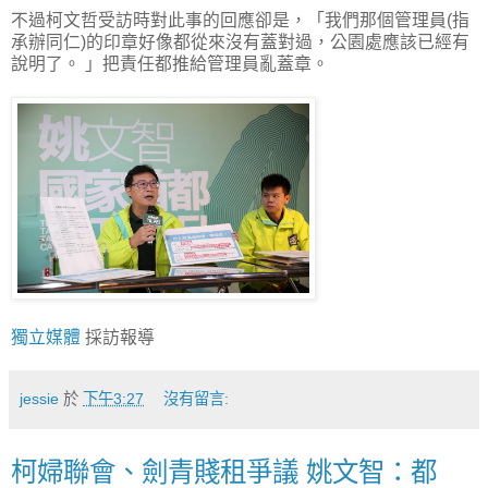
不過柯文哲受訪時對此事的回應卻是，「我們那個管理員(指
承辦同仁)的印章好像都從來沒有蓋對過，公園處應該已經有
說明了。 」把責任都推給管理員亂蓋章。
獨立媒體
採訪報導
jessie
於
下午3:27
沒有留言:
柯婦聯會、劍青賤租爭議 姚文智：都