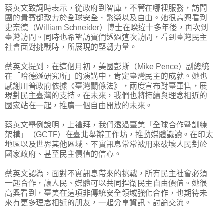
蔡英文致詞時表示，從政府到智庫，不管在哪裡服務，訪問
團的貴賓都致力於全球安全、繁榮以及自由。她很高興看到
史奈德（William Schneider）博士在睽違十多年後，再次到
臺灣訪問。同時也希望訪賓們透過這次訪問，看到臺灣民主
社會面對挑戰時，所展現的堅韌力量。
蔡英文提到，在這個月初，美國彭斯（Mike Pence）副總統
在「哈德遜研究所」的演講中，肯定臺灣民主的成就。她也
感謝川普政府依據《臺灣關係法》，兩度宣布對臺軍售，展
現對民主臺灣的支持。在未來，我們也將持續與理念相近的
國家站在一起，推廣一個自由開放的未來。
蔡英文舉例說明，上禮拜，我們透過臺美「全球合作暨訓練
架構」（GCTF）在臺北舉辦工作坊，推動媒體識讀。在印太
地區以及世界其他區域，不實訊息常常被用來破壞人民對於
國家政府、甚至民主價值的信心。
蔡英文認為，面對不實訊息帶來的挑戰，所有民主社會必須
一起合作，讓人民、媒體可以共同捍衛民主自由價值。她很
高興看到，臺美在這項非傳統安全領域強化合作，也期待未
來有更多理念相近的朋友，一起分享資訊、討論交流。