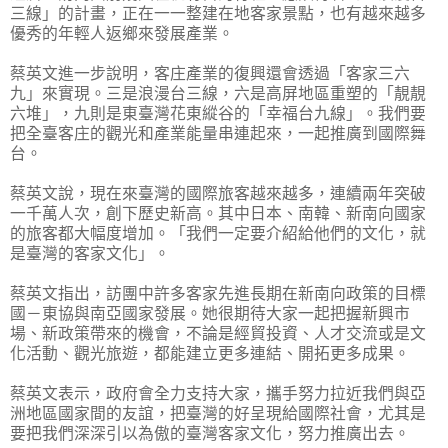
三線」的計畫，正在一一整建在地客家景點，也有越來越多
優秀的年輕人返鄉來發展產業。
蔡英文進一步說明，客庄產業的復興還會透過「客家三六
九」來實現。三是浪漫台三線，六是高屏地區重塑的「靚靚
六堆」，九則是東臺灣花東縱谷的「幸福台九線」。我們要
把全臺客庄的觀光和產業能量串連起來，一起推廣到國際舞
台。
蔡英文說，現在來臺灣的國際旅客越來越多，連續兩年突破
一千萬人次，創下歷史新高。其中日本、南韓、新南向國家
的旅客都大幅度增加。「我們一定要介紹給他們的文化，就
是臺灣的客家文化」。
蔡英文指出，訪團中許多客家先進長期在新南向政策的目標
國－東協與南亞國家發展。她很期待大家一起把握新興市
場、新政策帶來的機會，不論是經貿投資、人才交流或是文
化活動、觀光旅遊，都能建立更多連結、開拓更多成果。
蔡英文表示，政府會全力支持大家，攜手努力拉近我們與亞
洲地區國家間的友誼，把臺灣的好呈現給國際社會，尤其是
要把我們深深引以為傲的臺灣客家文化，努力推廣出去。