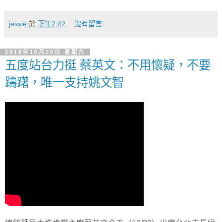
jessie
於
下午2:42
沒有留言:
2018年10月20日 星期六
五度站台力挺 蔡英文：不用懷疑，不要
躊躇，唯一支持姚文智