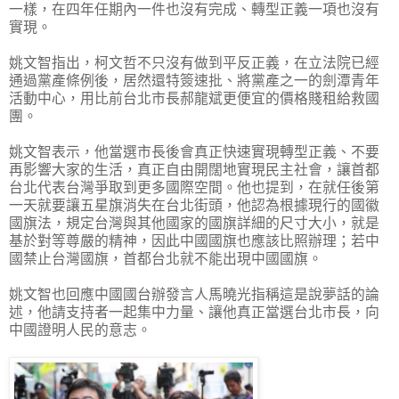
一樣，在四年任期內一件也沒有完成、轉型正義一項也沒有
實現。
姚文智指出，柯文哲不只沒有做到平反正義，在立法院已經
通過黨產條例後，居然還特簽速批、將黨產之一的劍潭青年
活動中心，用比前台北市長郝龍斌更便宜的價格賤租給救國
團。
姚文智表示，他當選市長後會真正快速實現轉型正義、不要
再影響大家的生活，真正自由開闊地實現民主社會，讓首都
台北代表台灣爭取到更多國際空間。他也提到，在就任後第
一天就要讓五星旗消失在台北街頭，他認為根據現行的國徽
國旗法，規定台灣與其他國家的國旗詳細的尺寸大小，就是
基於對等尊嚴的精神，因此中國國旗也應該比照辦理；若中
國禁止台灣國旗，首都台北就不能出現中國國旗。
姚文智也回應中國國台辦發言人馬曉光指稱這是說夢話的論
述，他請支持者一起集中力量、讓他真正當選台北市長，向
中國證明人民的意志。