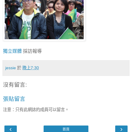
獨立媒體
採訪報導
jessie
於
晚上7:30
沒有留言:
張貼留言
注意：只有此網誌的成員可以留言。
‹
›
首頁