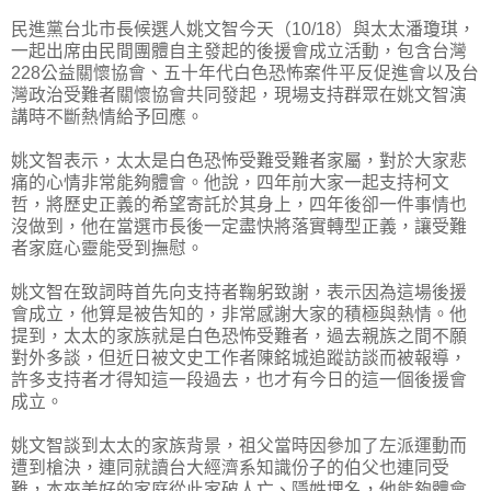
民進黨台北市長候選人姚文智今天（10/18）與太太潘瓊琪，
一起出席由民間團體自主發起的後援會成立活動，包含台灣
228公益關懷協會、五十年代白色恐怖案件平反促進會以及台
灣政治受難者關懷協會共同發起，現場支持群眾在姚文智演
講時不斷熱情給予回應。
姚文智表示，太太是白色恐怖受難受難者家屬，對於大家悲
痛的心情非常能夠體會。他說，四年前大家一起支持柯文
哲，將歷史正義的希望寄託於其身上，四年後卻一件事情也
沒做到，他在當選市長後一定盡快將落實轉型正義，讓受難
者家庭心靈能受到撫慰。
姚文智在致詞時首先向支持者鞠躬致謝，表示因為這場後援
會成立，他算是被告知的，非常感謝大家的積極與熱情。他
提到，太太的家族就是白色恐怖受難者，過去親族之間不願
對外多談，但近日被文史工作者陳銘城追蹤訪談而被報導，
許多支持者才得知這一段過去，也才有今日的這一個後援會
成立。
姚文智談到太太的家族背景，祖父當時因參加了左派運動而
遭到槍決，連同就讀台大經濟系知識份子的伯父也連同受
難，本來美好的家庭從此家破人亡、隱姓埋名，他能夠體會