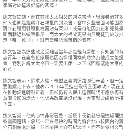
家屬對於這段記憶的悲痛。
姚文智提到，他在尋找太太祖父的判決書時，曾經看過許多
他人也同是經蔣介石親批的判決書，當中有些書面可能因為
蔣介石邊用餐邊批寫而沾有菜印、或是可能因為正和兒孫畫
圖而就近以蠟筆批示，而太太的祖父更是由無期徒刑被改批
示「唯一死刑」，顯示當時恐怖無情的氣氛。
姚文智認為這些政治受難者當年都是輕有夢想、有知識的有
志青年，在座各位家屬也因為憐惜同樣的悲痛為他成立後援
會，特別告訴太太今日一定要出席，以正式回應感謝大家的
心意。
姚文智表示，追求人權、轉型正義的道路即使辛苦，但一定
要繼續走下去。他表示2016年民進黨取得全面執政，現在正
在推動促進轉型正義，但卻仍有人提出這個時代不應該再有
意識形態的話語，他認為改革還沒實現，大家就要繼續堅持
下去。
姚文智說，他的心情非常著急，當選市長後就會儘速處理這
些黨國遺緒，承諾一定在最快的時間內將台北市校園內的蔣
介石銅像處理掉、並且廢除蔣介石紀念堂。而不是像柯文哲