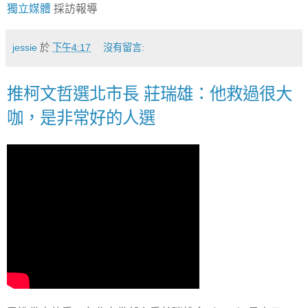
獨立媒體
採訪報導
jessie
於
下午4:17
沒有留言:
推柯文哲選北市長 莊瑞雄：他救過很大
咖，是非常好的人選