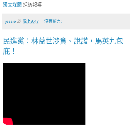
獨立媒體
採訪報導
jessie
於
晚上9:47
沒有留言:
民進黨：林益世涉貪、說謊，馬英九包
庇！