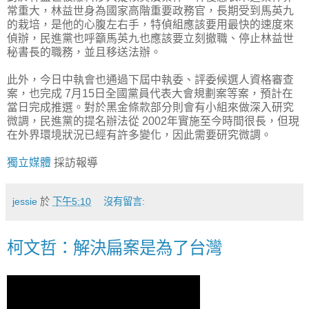
常重大，林益世身為國家高階重要政務官，長期受到馬英九
的栽培，是他的心腹左右手，特偵組應該要用最快的速度來
偵辦，民進黨也呼籲馬英九也應該要立刻撤職、停止林益世
秘書長的職務，並且移送法辦。
此外，今日中執會也通過下屆中執委、評委候選人資格審查
案，也完成 7月15日全國黨員代表大會規劃案等案，預計在
當日完成推選。對於黑金條款部分則會有小組來做深入研究
微調，民進黨的提名辦法從 2002年實施至今時間很長，但現
在外界環境狀況已經有許多變化，因此需要研究微調。
獨立媒體
採訪報導
jessie
於
下午5:10
沒有留言:
柯文哲：解決扁案是為了台灣