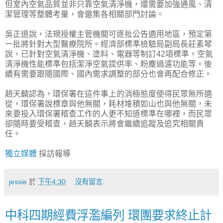
但室內空氣品質並非只靠空氣清淨機，還需要加強通風、清
潔管理等整體考量，會邀集各相關部門討論。
吳正道說，法規授權主管機關可逐批公告適用地區，預定第
一批將針對大型醫療院所。經濟部標準檢驗局副局長莊素琴
說，已針對空氣清淨機、塗料、電器等制訂42項標準。空氣
清淨機性能標準包括潔淨空氣提供率、粉塵過濾功能等。後
續有需要跟隨國際、國內需求調整的部分也會再配合修正。
趙天麟認為，環保署在這件事上的消極態度使得民眾無所適
從，環保署說標章與他無關，耗材堆積如山也與他無關，未
來要投入環保署稽查工作的人更不知道標準在哪裡，而民眾
卻隨時要受稽查，趙天麟表示將會繼續追蹤及追究相關責
任。
獨立媒體
採訪報導
jessie
於
下午4:30
沒有留言:
中科四期經費浮濫編列 環團要求終止計