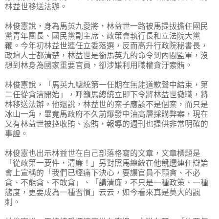
林益世移送法辦。
林俊憲說，身為馬英九愛將，林益世一路被馬提拔擔任國民
黨青年團長、國民黨副主席、政策會執行長和立法院大黨
鞭。今年初林益世連任立委落選，反而高升行政院秘書長，
政壇人士都清楚，林益世是銜馬英九的命令到內閣監軍，沒
想到林身為國家重要官員，卻涉嫌利用職權貪汙索賄。
林俊憲說，「馬英九總統第一任期在無能道歉聲中結束，第
二任從貪瀆開始」，呼籲馬總統立即下令將林益世撤職，將
林移送法辦。他還說，林益世的案子應該不是個案，而只是
冰山一角，畢竟馬政府不久前爆發中油高層採購弊案，現在
又有林益世被控收賄、索賄，報導的週刊也提供非常明確的
事證。
林俊憲也出示林益世在自己部落格寫的文章，文章標題是
「從政第一要件，清廉！」另對照馬總統在他競選連任辯論
會上宣稱的「我們已經痛下決心，要讓官員不願貪、不必
貪、不能貪、不敢貪」、「講清廉，不只是一種政策、一種
態度，更要成為一種習慣」云云，如今看來真是莫大的諷
刺。