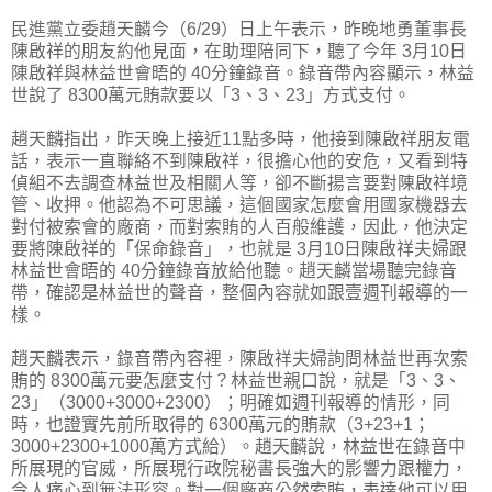
民進黨立委趙天麟今（6/29）日上午表示，昨晚地勇董事長
陳啟祥的朋友約他見面，在助理陪同下，聽了今年 3月10日
陳啟祥與林益世會晤的 40分鐘錄音。錄音帶內容顯示，林益
世說了 8300萬元賄款要以「3、3、23」方式支付。
趙天麟指出，昨天晚上接近11點多時，他接到陳啟祥朋友電
話，表示一直聯絡不到陳啟祥，很擔心他的安危，又看到特
偵組不去調查林益世及相關人等，卻不斷揚言要對陳啟祥境
管、收押。他認為不可思議，這個國家怎麼會用國家機器去
對付被索會的廠商，而對索賄的人百般維護，因此，他決定
要將陳啟祥的「保命錄音」，也就是 3月10日陳啟祥夫婦跟
林益世會晤的 40分鐘錄音放給他聽。趙天麟當場聽完錄音
帶，確認是林益世的聲音，整個內容就如跟壹週刊報導的一
樣。
趙天麟表示，錄音帶內容裡，陳啟祥夫婦詢問林益世再次索
賄的 8300萬元要怎麼支付？林益世親口說，就是「3、3、
23」（3000+3000+2300）；明確如週刊報導的情形，同
時，也證實先前所取得的 6300萬元的賄款（3+23+1；
3000+2300+1000萬方式給）。趙天麟說，林益世在錄音中
所展現的官威，所展現行政院秘書長強大的影響力跟權力，
令人痛心到無法形容。對一個廠商公然索賄，表達他可以用