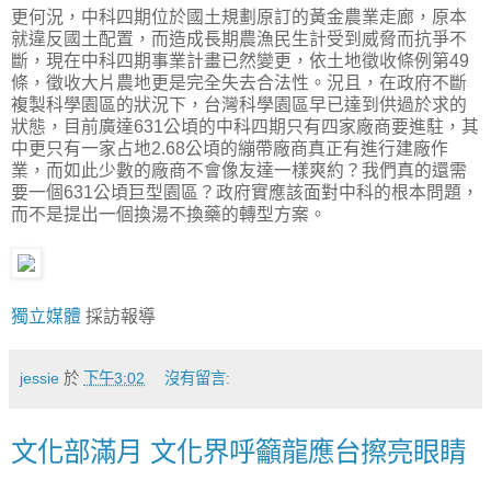
更何況，中科四期位於國土規劃原訂的黃金農業走廊，原本
就違反國土配置，而造成長期農漁民生計受到威脅而抗爭不
斷，現在中科四期事業計畫已然變更，依土地徵收條例第49
條，徵收大片農地更是完全失去合法性。況且，在政府不斷
複製科學園區的狀況下，台灣科學園區早已達到供過於求的
狀態，目前廣達631公頃的中科四期只有四家廠商要進駐，其
中更只有一家占地2.68公頃的繃帶廠商真正有進行建廠作
業，而如此少數的廠商不會像友達一樣爽約？我們真的還需
要一個631公頃巨型園區？政府實應該面對中科的根本問題，
而不是提出一個換湯不換藥的轉型方案。
獨立媒體
採訪報導
jessie
於
下午3:02
沒有留言:
文化部滿月 文化界呼籲龍應台擦亮眼睛