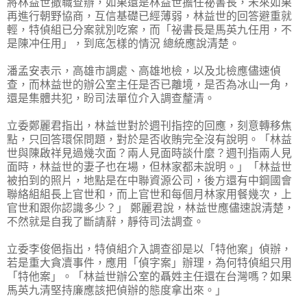
將林­益世撤職查辦，如果還是林益世擔任祕書長，未來如果
再進行朝野協商，互信基礎已經薄弱，林益世的回答避重就
輕，特偵組已分案就別吃案，而「祕書長是馬英九任用，不
是陳冲任­用」，到底怎樣的情況 總統應說清楚。
潘孟安表示，高雄市調處、高雄地檢，以及北檢應儘速偵
查，而林益世的辦公室主任是否已離境，是否為冰山一角，
還是集體共犯，盼司法單位介入調查釐清。
立委鄭麗君指出，林益世對於週刊指控的回應，刻意轉移焦
點，只回答環保問題，對於是否收賄完全沒有說明。「林益
世與陳啟祥見過幾次面？兩人見面時談什麼？週刊指兩人見
面時­，林益世的妻子也在場，但林家都未說明。」「林益世
被拍到的照片，地點是在中聯資源公司，後方還有中鋼國會
聯絡組組長上官世和，而上官世和每個月林家用餐幾次，上
官世和跟­你認識多少？」 鄭麗君說，林益世應儘速說清楚，
不然就是自我了斷請辭，靜待司法調查。
立委李俊俋指出，特偵組介入調查卻是以「特他案」偵辦，
若是重大貪凟事件，應用「偵字案」辦理，為何特偵組只用
「特他案」。「林益世辦公室的聶姓主任還在台灣嗎？如果
馬英­九清堅持廉應該把偵辦的態度拿出來。」