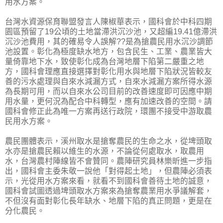
用水方案。
台灣水資源保育聯盟發言人陳椒華表示，國科會於中科四期
園區預留了19公頃的土地當滯洪沉沙池，又超編19.41億滯洪
沉沙池費用，其的確易令人誤解??是為搶農民用水沉沙調節
池設置。彰化為極度缺水地方，包含民生、工業、農業皆大
量倚靠地下水，致使彰化成為台灣地層下陷第二嚴重之地
方，國科會理應直接選擇對彰化用水與地層下陷狀況皆較友
善的污水處理與自來水減漏方式，自來水減漏方案所得水源
為長期可用，而以自來水公司目前的改善速度即可因應中期
用水量，更何況為配合中科轉型，應有加速改善的空間。請
國科會修正此為唯一方案再送行政院，環團不接受中游取農
民用水方案。
農民團體表示，溪州取水是搶奪農民的生命之水，從埤頭取
水亦是搶農民賴以維生的水源，不論從何處取水，取農用
水，台灣農村陣線皆不會贊同。農陣研究員林樂昕進一步指
出，國科會主委朱敬一說他「對得起土地」，但農陣必須表
示，光從用水方案來看，就看不到國科會善待土地的誠意，
國科會試圖透過埤頭取水方案來為搶奪農業用水爭議解套，
不但沒有面對彰化長年缺水、地層下陷的真正問題，更是在
分化農民。