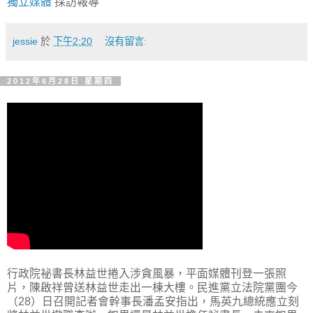
獨立媒體
採訪報導
jessie
於
下午2:20
沒有留言:
2012年6月28日 星期四
行政院祕書長林益世捲入涉貪風暴，平面媒體刊登一張照
片，陳啟祥曾送林益世走出一棟大樓。民進黨立法院黨團今
（28）日召開記者會幹事長潘孟安指出，馬英九總統應立刻