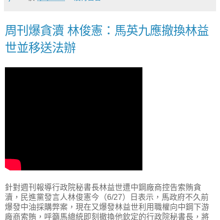
周刊爆貪瀆 林俊憲：馬英九應撤換林益
世並移送法辦
針對週刊報導行政院秘書長林益世遭中鋼廠商控告索賄貪
瀆，民進黨發言人林俊憲今（6/27）日表示，馬政府不久前
爆發中油採購弊案，現在又爆發林益世利用職權向中鋼下游
廠商索賄，呼籲馬總統即刻撤換他欽定的行政院秘書長，將