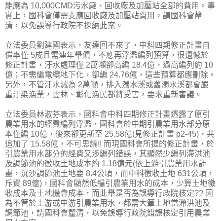
能應為 10,000CMD污水廠、回收廠及加壓站全部的費用。事
實上，國科會僅需支應回收廠及加壓站費用，請國科會釐
清，以免誤導行政院不採納此案。
立法委員劉建國表示，友達回不來了，中科四期修正計畫自
償率僅 5成且需連年舉債，不應再浮濫編列預算，很遺憾於
修正計畫，汙水處理僅 2萬噸卻高編 18.4億，過高編列約 10
億；不需編電纜地下化，卻編 24.76億，這些預算都應刪除。
另外，不管汙水減為 2萬噸，排入濁水溪或舊濁水溪都會嚴
重汙染漁業，雲林、彰化漁民都將受害，要求重新審議。
立法委員林淑芬表示，國科會中科四期修正計畫透露了原引
農業用水的經費編列浮濫，國科會於中期引農業用水部分原
本僅編 10億，後來卻更新至 25.58億(見修正計畫 p2-45)，共
追加了 15.58億，不可思議!! 而現國科會所提的修正計畫，於
引農業用水部分的經費又涉編列錯誤，其顯然少編列滯洪池
及調節池的徵收土地成本約 1.18億元(依上游引農業用水計
畫，沉沙調節池土地要 8.4公頃，而中科徵收土地 631公頃，
斥資 89億)，國科會顯然低編引農業用水的成本，少算土地徵
收成本及土地機會成本，而此舉是否為誤導行政院核定?? 因
為不管於上游或中游引農業用水，都需大筆土地當滯洪池及
調節池，請國科會釐清，以免誤導行政院錯誤核定引用農業