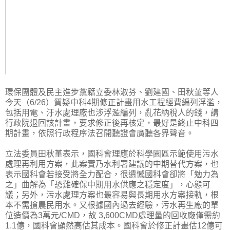
環保團體及民主進步黨籍立委林淑芬、劉建國、田秋堇等人
今天（6/26）質疑中科4期修正計畫用水工程經費編列浮濫，
包括用電、汙水處理廠也涉浮濫編列，亂花納稅人的錢，請
行政院退回該計畫，要求修正後再核定，最好是終止中科四
期計畫，依照行政程序法召開聽證會廣聽各界聲音。
立法委員田秋堇表示，國科會理應於科學園區示範使用污水
處理再利用方案，此案實乃水利署建議的中期替代方案，也
表示國科會若接受將全力配合，很遺憾國科會卻將「勉力為
之」曲解為「恐難確保中期用水供應之穩定度」，心態可
議；另外，污水處理方案也最容易與長期用水方案接軌，根
本不需搶農民用水。又根據國內過去經驗，污水再生廠的單
位造價為3萬元/CMD，故 3,600CMD處理量的回收廠僅需約
1.1億，國科會顯然高估其成本。國科會於修正計畫估12億可