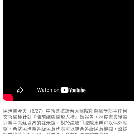
民進黨今天（6/27）中執會邀請台大醫院創傷醫學部主任柯
文哲醫師針對『陳前總統醫療人權』做報告，林俊憲會後轉
述黨主席蘇貞昌的裁示說，對於繼續爭取陳水扁可以保外就
醫，希望民進黨各級民意代表可以結合各級民意機關，聲援