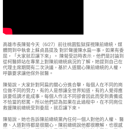
高雄市長陳菊今天（6/27）前往桃園監獄探視陳前總統，媒
體問到中執會上蘇貞昌提及 對於聲援陳水扁一事，如果有委
屈，「大家就忍讓下來」。 陳菊受訪時表示，他們是討論到
從柯醫師站在專業上對陳前總統病況的了解，她提到自己在
代理主席期間有二次決議，基於人道關心陳前總統的人權，
呼籲要求讓他保外就醫。
陳菊說，大家針對阿扁的關心分進合擊，每個人在不同的崗
位做不同的努力，有的人是想讓全世界知道，有的人覺得應
該要低調才能成事，每個人作法不同卻會因此而受到責備或
不恰當的怒罵，所以他們認為如果在此過程中，在不同崗位
救援陳前總統受到委屈，就忍讓下來。
陳菊說，她也告訴陳前總統黨內任何一個人對他的人權、 醫
療、人道對待都是很關心，陳前總統說他都很瞭解，也很感