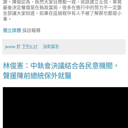
謝。陳菊認為，既然大家目標都一致，就該建立互信，畢竟
最後決定權還是在執政當局，很多在進行中的努力不一定要
全部讓大家知道，如果在這過程中有人不被了解那也都是小
事。
獨立媒體
採訪報導
jessie
於
下午5:37
沒有留言:
林俊憲：中執會決議結合各民意機關，
聲援陳前總統保外就醫