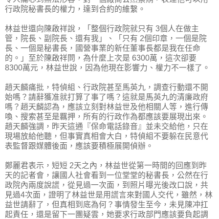
行政院秘書長的權力，達到合約的維繫。
林益世還向陳啟祥說，「整個行政院就只有 3個人在做主
管，院長、副院長、還有我」、「只有 2個印章，一個是院
長、一個是秘書長，國營事業的新任董事長都是我在任命
的。」至於陳啟祥問，為什麼上次是 6300萬，這次卻要
8300萬元，林益世說，因為他現在影響力、權力不一樣了。
趙天麟痛批，特偵組、行政院甚至馬英九，調查行動還不開
始嗎？請辭獲准就打算了事了嗎？這就是馬英九的清廉政府
嗎？趙天麟認為，應該立刻對林益世及他相關人等，進行傳
喚、搜索甚至是羈押，所有的行政作為都應該要展現出來。
趙天麟強調，昨天這通『保命電話錄音』並未交給他，只在
現場放給他聽，但事實真相會大白，特偵組不要躲在民意代
表監督跟媒體後面，應該要積極展開偵辦。
鄭麗君表示，短短 2天之內，林益世從第一時間的回應到昨
天的記者會，讓國人社會看到一位堂堂的秘書長，公然在行
政院內兩度說謊，從見過一次面，到照片曝光後改口說，共
見過4次面，證明了林益世是用謊言來對國人交代，雖然，林
益世請辭了，但真相到底為何？事情發生至今，未見陳冲扛
起責任，還是留下一團疑雲，她要求行政部門應該要負起調