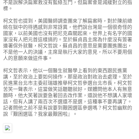
不是說解決扁案救沒有藍綠互鬥，但扁案會是減緩對立的指
標。
柯文哲也提到，美國醫師調查團來了解扁案時，對於陳前總
統在獄中的待遇感到非常訝異，他們說台灣是一個很奇怪的
國家，以前美國也沒有把尼克森關起來，世界上有名字的國
家沒有人把元首這樣搞的。至於蘇貞昌主席為什麼沒有簽署
連署保外就醫，柯文哲說，蘇貞昌的意思是黨要團進團出，
不是他一人的決議，主席是執行大家的意見，所以不要用個
人的意願來做這件事。
柯文哲表示，他以一個醫生就醫學上看到的東西跟民進黨
講，至於政治上要如何操作，那是政治對政治去處理。至於
民進黨台北市主委莊瑞雄推舉柯文哲參選台北市長，柯文哲
苦笑一聲表示，這當做笑話聽聽就好，媒體問他本人有無意
願時，他大笑著說要急著回去改作業，還說他不想講人家壞
話，但有人講了兩百次不選還不是選，這種事不要再講了。
記者問他之前不是有說要到艱困選區參選嗎？柯文哲幽默的
說『艱困選區？我家最艱困啦』。