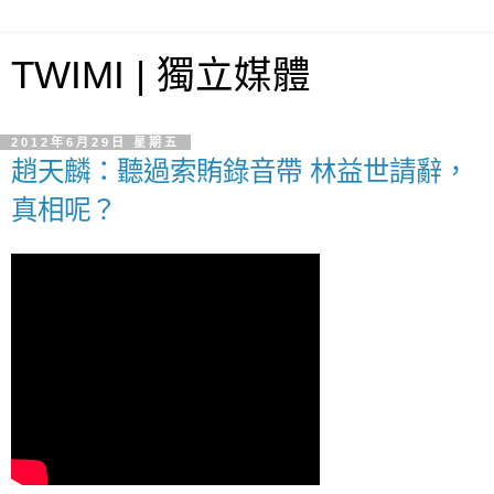
TWIMI | 獨立媒體
2012年6月29日 星期五
趙天麟：聽過索賄錄音帶 林益世請辭，
真相呢？