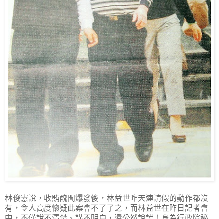
林俊憲說，收賄醜聞爆發後，林益世昨天連請假的動作都沒
有，令人高度懷疑此案會不了了之，而林益世在昨日記者會
中，不僅說不清楚、講不明白，還公然說謊！身為行政院秘