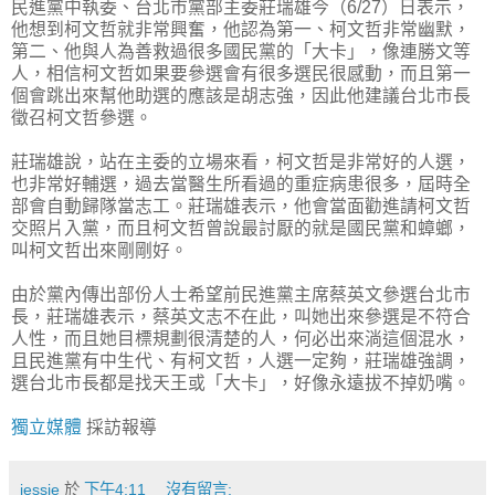
民進黨中執委、台北市黨部主委莊瑞雄今（6/27）日表示，
他想到柯文哲就非常興奮，他認為第一、柯文哲非常幽默，
第二、他與人為善救過很多國民黨的「大卡」，像連勝文等
人，相信柯文哲如果要參選會有很多選民很感動，而且第一
個會跳出來幫他助選的應該是胡志強，因此他建議台北市長
徵召柯文哲參選。
莊瑞雄說，站在主委的立場來看，柯文哲是非常好的人選，
也非常好輔選，過去當醫生所看過的重症病患很多，屆時全
部會自動歸隊當志工。莊瑞雄表示，他會當面勸進請柯文哲
交照片入黨，而且柯文哲曾說最討厭的就是國民黨和蟑螂，
叫柯文哲出來剛剛好。
由於黨內傳出部份人士希望前民進黨主席蔡英文參選台北市
長，莊瑞雄表示，蔡英文志不在此，叫她出來參選是不符合
人性，而且她目標規劃很清楚的人，何必出來淌這個混水，
且民進黨有中生代、有柯文哲，人選一定夠，莊瑞雄強調，
選台北市長都是找天王或「大卡」，好像永遠拔不掉奶嘴。
獨立媒體
採訪報導
jessie
於
下午4:11
沒有留言: