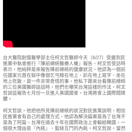
台大醫院創傷醫學部主任柯文哲醫師今天（6/27）受邀到民
進黨中執會進行『陳前總統醫療人權』報告，柯文哲受訪時
表示，他純粹是來報告陳前總統的健康狀況，他認為一個前
任國家元首在獄中像個乞丐睡在地上、趴在地上寫字、坐在
地上吃飯，是一件非常奇怪的事，他私下跟來台看陳前總統
的三位美國醫師談話時，他們也嘲笑台灣這樣的作法，柯文
哲說這報告七月份一旦進入美國國會，台灣將會上國際間媒
體。
柯文哲說，他把他所見陳前總統的狀況對民進黨說明，相信
民進黨會有自己的處理方式，他認為解決扁案是為了台灣不
是為了阿扁，台灣在過去十年在國際政治上會輸給韓國，一
個很大理由是『內耗』，藍綠互鬥的內耗。柯文哲說，當然