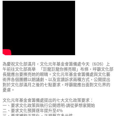
為慶祝文化部滿月，文化元年基金會籌備處今天（6/26）上
午前往文化部高舉 「巨龍巨龍你擦亮眼」布條，呼籲文化部
長龍應台要擦亮她的眼睛。文化元年基金會籌備處與文化藝
術界各個團體以朗誦劇、以及宣讀訴求兩種方式，公開提出
對於文化部滿月之後的七點要求，呼籲龍應台面對文化界的
憂慮。
文化元年基金會籌備處提出的七大文化政策要求：
一、要求文化政策與執行公開透明-請從夢想家開始
二、要求文化預算逐年提升至4％
三、要求補助正常化，正視藝文多元性