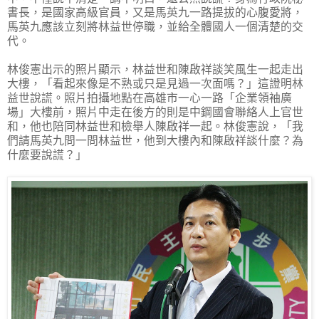
書長，是國家高級官員，又是馬英九一路提拔的心腹愛將，
馬英九應該立刻將林益世停職，並給全體國人一個清楚的交
代。
林俊憲出示的照片顯示，林益世和陳啟祥談笑風生一起走出
大樓，「看起來像是不熟或只是見過一次面嗎？」這證明林
益世說謊。照片拍攝地點在高雄市一心一路「企業領袖廣
場」大樓前，照片中走在後方的則是中鋼國會聯絡人上官世
和，他也陪同林益世和檢舉人陳啟祥一起。林俊憲說，「我
們請馬英九問一問林益世，他到大樓內和陳啟祥談什麼？為
什麼要說謊？」