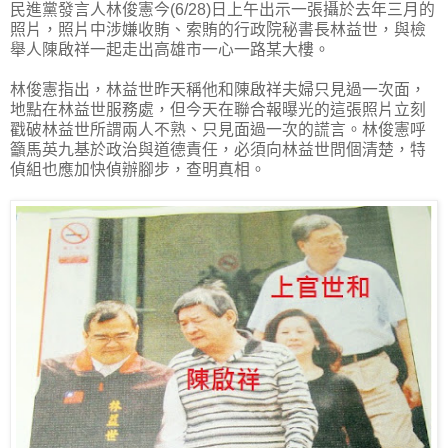
民進黨發言人林俊憲今(6/28)日上午出示一張攝於去年三月的
照片，照片中涉嫌收賄、索賄的行政院秘書長林益世，與檢
舉人陳啟祥一起走出高雄市一心一路某大樓。
林俊憲指出，林益世昨天稱他和陳啟祥夫婦只見過一次面，
地點在林益世服務處，但今天在聯合報曝光的這張照片立刻
戳破林益世所謂兩人不熟、只見面過一次的謊言。林俊憲呼
籲馬英九基於政治與道德責任，必須向林益世問個清楚，特
偵組也應加快偵辦腳步，查明真相。