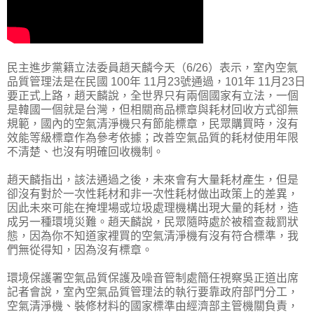
民主進步黨籍立法委員趙天麟今天（6/26）表示，室內空氣
品質管理法是在民國 100年 11月23號通過，101年 11月23日
要正式上路，趙天麟說，全世界只有兩個國家有立法，一個
是韓國一個就是台灣，但相關商品標章與耗材回收方式卻無
規範，國內的空氣清淨機只有節能標章，民眾購買時，沒有
效能等級標章作為參考依據；改善空氣品質的耗材使用年限
不清楚、也沒有明確回收機制。
趙天麟指出，該法通過之後，未來會有大量耗材產生，但是
卻沒有對於一次性耗材和非一次性耗材做出政策上的差異，
因此未來可能在掩埋場或垃圾處理機構出現大量的耗材，造
成另一種環境災難。趙天麟說，民眾隨時處於被稽查裁罰狀
態，因為你不知道家裡買的空氣清淨機有沒有符合標準，我
們無從得知，因為沒有標章。
環境保護署空氣品質保護及噪音管制處簡任視察吳正道出席
記者會說，室內空氣品質管理法的執行要靠政府部門分工，
空氣清淨機、裝修材料的國家標準由經濟部主管機關負責，