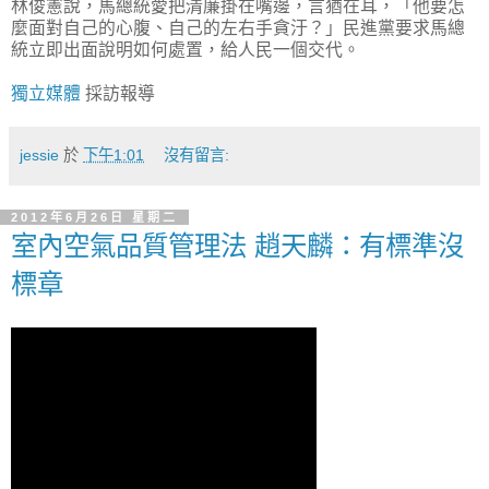
林俊憲說，馬總統愛把清廉掛在嘴邊，言猶在耳，「他要怎
麼面對自己的心腹、自己的左右手貪汙？」民進黨要求馬總
統立即出面說明如何處置，給人民一個交代。
獨立媒體
採訪報導
jessie
於
下午1:01
沒有留言:
2012年6月26日 星期二
室內空氣品質管理法 趙天麟：有標準沒
標章