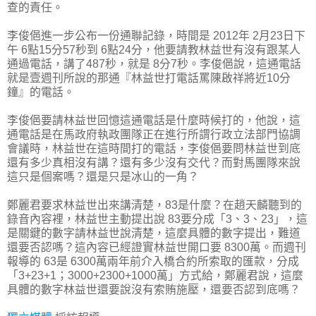
查的責任。
李俊俋進一步公布一份通聯記錄，時間是 2012年 2月23日下
午 6點15分57秒到 6點24分，他要請教林益世有沒有跟某人
通過電話，講了487秒，就是 8分7秒。李俊俋說，這通電話
就是壹週刊所說的那通『林益世打電話罵陳啟祥將近10分
鐘』的電話。
李俊俋要請林益世回憶這通電話是什麼時候打的，他說，這
通電話是在馬政府執政團隊正在進行所謂行政立法部門協調
會議時，林益世在這時間打的電話，李俊俋要問林益世到底
還有多少真相沒有講？還有多少沒有交代？而對馬團隊來說
這只是個案嗎？還是只是冰山的一角？
鄭麗君要求林益世出來講清楚，83是什麼？在趙天麟聽到的
錄音內容裡，林益世主動提出說 83要分成「3、3、23」，這
是關鍵的數字請林益世說清楚，這麼具體的數字提出，難道
還要否認嗎？這內容已經證實林益世開口要 8300萬。而週刊
報導的 63是 6300萬兩年前介入橋合約所索取的匯款，分成
「3+23+1；3000+2300+1000萬」方式給，鄭麗君說，這麼
具體的數字林益世還要說沒有索賄施壓，還要否認到底嗎？