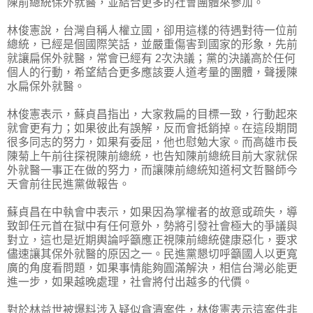
陳前總統保外就醫，並結合更多的社會團體來參加。
林俊憲說，台灣自稱人權立國，卻用這樣的待遇對待一位前
總統，已經是個國際笑話，並嚴重傷害到國家的形象，先前
就讓扁保外就醫，常會已經有 2次決議；黨的決議高於任何
個人的行動，希望結合更多應該要人道考量的團體，聲援陳
水扁保外就醫。
林俊憲表示，蘇貞昌指出，大家救扁的目標一致，行動起來
就會更有力；如果彼此有誤解，反而會抵銷掉。在這段期間
很多同志的努力，如果有委屈，他也慰勉大家。而高雄市長
陳菊上午前往探視陳前總統，也告知陳前總統目前大家就保
外就醫一事正在做的努力，而讓陳前總統知道柯文哲醫師今
天會前往民進黨做報告。
蘇貞昌在中執會中表示，如果因為掌權者的故意或疏失，導
致卸任元首在獄中有任何意外，勢將引發社會極大的爭議與
對立，這也是近期輿論呼籲應正視陳前總統健康惡化，要求
儘速讓其保外就醫的原因之一。民進黨懇切呼籲國人以更寬
廣的角度看問題，如果事情能夠圓滿解決，相信台灣必能更
進一步，如果越晚處理，社會將付出越多的代價。
對於林益世被爆料涉入疑似貪瀆案件，林俊憲表示這案件非