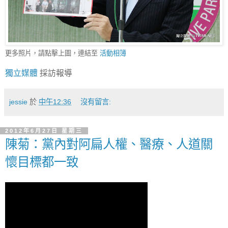
更多照片，請點擊上圖，連結至
活動相簿
獨立媒體
採訪報導
jessie
於
中午12:36
沒有留言:
2012年6月27日 星期三
陳菊：黨內對阿扁人權、醫療、人道關
懷目標都一致