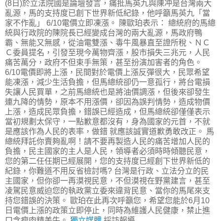
(8日)於立法院國是論壇發言，痛批馬英九與陳冲是台灣兩大
亂源，馬的支持度已創下世界新低紀錄，他呼籲馬英九「當
家不作亂」 6/10電價立即凍漲。 陳歐珀表示： 總統府的馬總
統與行政院的陳院長已經變成台灣的兩大亂源，馬政府鴨
霸、無能又無感，從油電雙漲、毒牛風暴直至證所稅、ＮＣ
Ｃ委員提名，引發至現今萬物齊漲，股市損失三兆元，人民
痛苦萬分，政府不但束手無策，甚至扮演加害者的角色。
6/10電價即將上漲，民間對於電價上漲反彈很大，民眾希望
能凍漲，減少生活負擔，但馬總統卻仍一意孤行，將台電損
失讓人民買單，之前馬總統也是將油價調漲，但後來卻發生
連九降的情勢，原本不用漲價，卻因為誤判情勢，造成物價
上漲，造成民眾負擔，錯誤已經造成，但馬總統卻僅僅表示
當初規劃太保守，一點歉意都沒有，身為國家的元首，不就
是應該作為人民的表率，做錯 就應該誠實道歉勇敢改正。 馬
總統拜託你賣夠亂啊！請不要再製造人民的痛苦增加人民的
負擔，民主國家的主人是人民，領導者必須時時傾聽民意，
您的第二任任期已經展開，您的支持度已經創下世界新低的
紀錄，你難道不用反省檢討嗎? 台灣是行政、立法分立的民
主國家，但你卻一再漠視民意，不但漠視在野黨建言，甚至
凌駕民意威迫您的執政黨立委來違背民意、當你的馬尾來支
持您錯誤的決策。 歐珀在此再次呼籲您，希望您能於6月10
日電價上漲的政策立即停止，同時為維護人民健康，禁止進
口含瘦肉精美牛。
獨立媒體
採訪報導