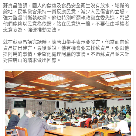
蘇貞昌強調，國人的健康及食品安全衛生沒有放水、鬆懈的
餘地，民進黨會秉持一貫反應民意、減少人民傷害的立場，
強力監督制衡執政黨。他也特別呼籲執政黨立委先進，希望
他們能夠以民意為依歸，站在民意這一邊，不要任由掌權者
恣意妄為、強硬推動立法。
就在蘇貞昌講完話時，陳唐山舉手表示要發言，他當面向蘇
貞昌提出建言，最後並說，他有機會要去找蘇貞昌，要跟他
提阿扁的事情，希望他處理阿扁的事情。不過蘇貞昌並未針
對陳唐山的請求做出回應。