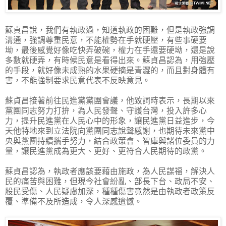
蘇貞昌說，我們有執政過，知道執政的困難，但是執政強調
溝通，強調尊重民意，不能權勢在手就硬壓，有些事硬要
坳，最後感覺好像吃快弄破碗，權力在手還要硬坳，還是說
多數就硬弄，有時候民意是看得出來。蘇貞昌認為，用強壓
的手段，就好像未成熟的水果硬摘是青澀的，而且對身體有
害，不能強制要求民意代表不反映意見。
蘇貞昌接著前往民進黨黨團會議，他致詞時表示，長期以來
黨團同志努力打拚，為人民發聲、守護台灣，投入許多心
力，提升民進黨在人民心中的形象，讓民進黨日益進步，今
天他特地來到立法院向黨團同志說聲感謝，也期待未來黨中
央與黨團持續攜手努力，結合政策會、智庫與諸位委員的力
量，讓民進黨成為更大、更好、更符合人民期待的政黨。
蘇貞昌認為，執政者應該要藉由施政，為人民謀福，解決人
民的痛苦與困難，但現今社會紛亂、部長下台、政局不安、
股民受傷、人民疑慮加深，種種傷害竟然是由執政者政策反
覆、準備不及所造成，令人深感遺憾。