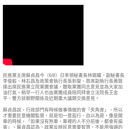
民進黨主席蘇貞昌今（6/8）日率領秘書長林錫耀、副秘書長
李俊毅、林右昌及政策會執行長吳釗燮、首席副執行長黃致
達出席民進黨立院黨團會議，聽取黨團同志意見並為大家加
油打氣。稍早一行人也由黨團成員陪同拜會立法院長王金
平，雙方就朝野關係及近期重大議題交換意見。
蘇貞昌說，行政部門有時候做事情做的會「失角差」，所以
才需要民意機關監督，就是怕一意孤行、自以為是，像是開
車的時候，「如果沒有煞車，車裡的人不分前後，都會有損
害」。蘇貞昌認為，政黨反映民意需要智慧，不能用強逼的