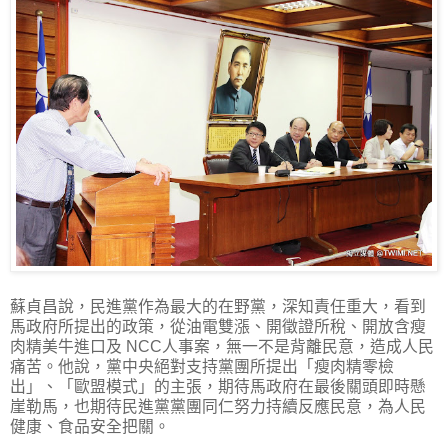
蘇貞昌說，民進黨作為最大的在野黨，深知責任重大，看到
馬政府所提出的政策，從油電雙漲、開徵證所稅、開放含瘦
肉精美牛進口及 NCC人事案，無一不是背離民意，造成人民
痛苦。他說，黨中央絕對支持黨團所提出「瘦肉精零檢
出」、「歐盟模式」的主張，期待馬政府在最後關頭即時懸
崖勒馬，也期待民進黨黨團同仁努力持續反應民意，為人民
健康、食品安全把關。