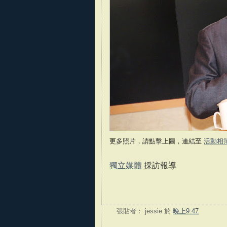
更多照片，請點擊上圖，連結至
活動相
獨立媒體
採訪報導
張貼者：
jessie
於
晚上9:47