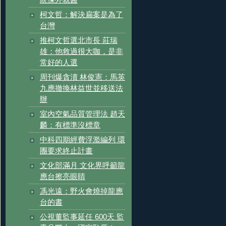
統保外就醫
柯文哲：解決扁案是為了
台灣
推柯文哲選北市長 莊瑞
雄：他救過很大咖，是非
常好的人選
周刊爆貪瀆 林俊憲：馬英
九應撤換林益世並移送法
辦
室內空氣品質管理法 趙天
麟：有標準沒標章
中科四期經費浮濫編列 環
團要求終止計畫
文化部滿月 文化界呼籲龍
應台擦亮眼睛
馮光遠：野火會燒掉龍應
台的書
公視董監事延任 600天 監