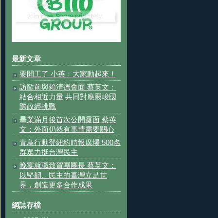
最新文章
要開工了 小英：大家動起來！
訪歐前與賴清德會面 蔡英文：
結合相近力量 共同對應嚴峻國
際政經挑戰
畢業滿月後首次公開露面 蔡英
文：外面仍然有事情需要關心
青鳥行動登紐約時報廣場 500名
群眾力挺台灣民主
晚宴就職致賀團團長 蔡英文：
以堅韌、民主的臺灣立足世
界，創造更多合作成果
網誌存檔