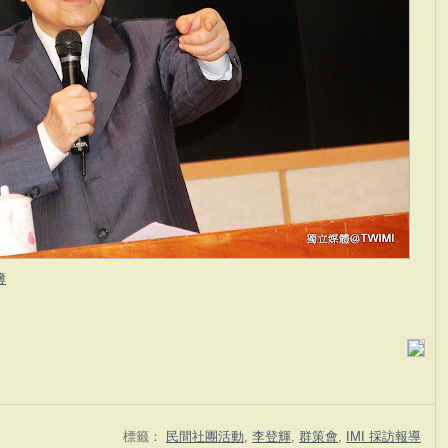
簿
標籤：
民間社團活動
,
李登輝
,
群策會
,
IMI 採訪報導