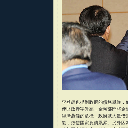
李登輝也提到政府的債務風暴，
使財政赤字升高，金融部門將金
經濟蕭條的危機，政府就大量借
氣，致使國家負債累累。另外因