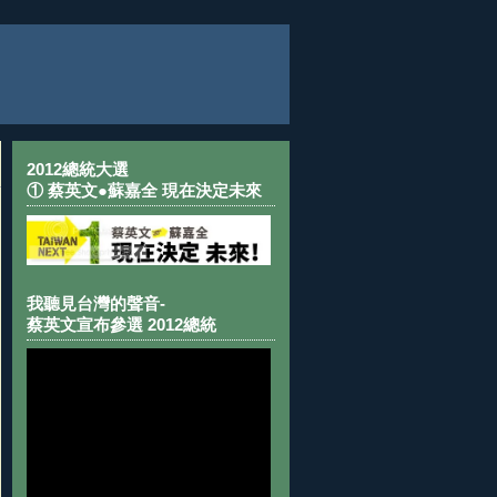
2012總統大選
① 蔡英文●蘇嘉全 現在決定未來
我聽見台灣的聲音-
蔡英文宣布參選 2012總統