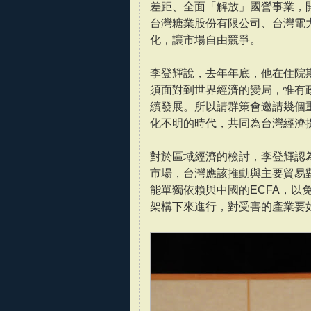
差距、全面「解放」國營事業，
台灣糖業股份有限公司、台灣電
化，讓市場自由競爭。
李登輝說，去年年底，他在住院
須面對到世界經濟的變局，惟有
續發展。所以請群策會邀請幾個
化不明的時代，共同為台灣經濟
對於區域經濟的檢討，李登輝認為
市場，台灣應該推動與主要貿易
能單獨依賴與中國的ECFA，以
架構下來進行，對受害的產業要