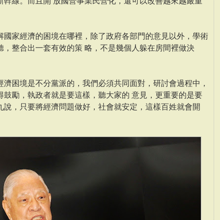
新幹線。而且開 放國營事業民營化，還可以改善越來越嚴重
解國家經濟的困境在哪裡，除了政府各部門的意見以外，學術
聽，整合出一套有效的策 略，不是幾個人躲在房間裡做決
經濟困境是不分黨派的，我們必須共同面對，研討會過程中，
得鼓勵，執政者就是要這樣，聽大家的 意見，更重要的是要
九說，只要將經濟問題做好，社會就安定，這樣百姓就會開