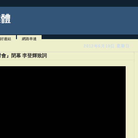
媒體
好連結
網路串連
2012年6月10日 星期日
會』閉幕 李登輝致詞