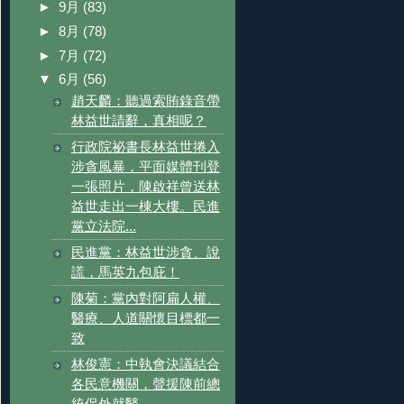
►
9月
(83)
►
8月
(78)
►
7月
(72)
▼
6月
(56)
趙天麟：聽過索賄錄音帶
林益世請辭，真相呢？
行政院祕書長林益世捲入
涉貪風暴，平面媒體刊登
一張照片，陳啟祥曾送林
益世走出一棟大樓。民進
黨立法院...
民進黨：林益世涉貪、說
謊，馬英九包庇！
陳菊：黨內對阿扁人權、
醫療、人道關懷目標都一
致
林俊憲：中執會決議結合
各民意機關，聲援陳前總