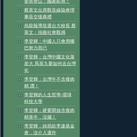
委吳豐山：國家恥辱！
蔡英文出席觀音線協會理
事長交接典禮
烏龍報導批選台大校長 蔡
英文：扭曲社會觀感
李登輝：中國人只會用嘴
巴努力而已
李登輝：台灣中國文化落
差大 馬英九要如何去台灣
化
李登輝：台灣牛不含瘦肉
精 讚！
李登輝的人生哲學-環球
科技大學
李登輝：硬要開放含瘦肉
精美牛，沒腦！
李登輝：純捐款李連基金
會，沒介入運作