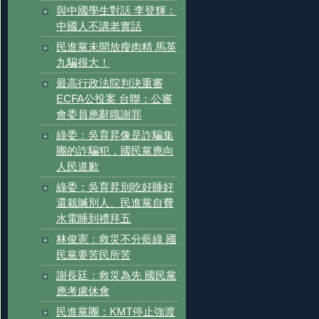
與中國學生對話 李登輝：
中國人不講老實話
民進黨未開放瘦肉精 馬英
九騙很大！
最高行政法院判決重審
ECFA公投案 台聯：公審
會委員應辭職謝罪
綠委：吳育昇像是詐騙集
團的詐騙犯，國民黨應向
人民道歉
綠委：吳育昇別吃好睡好
還栽贓別人、民進黨自費
水電睡到禮拜五
林俊憲：救災不分藍綠 國
民黨要苦民所苦
謝長廷：救災為先 國民黨
應考慮休會
民進黨團：KMT停止強渡