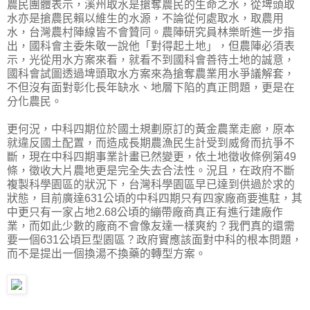
農民團體表示，溪州取水是搶奪農民的生命之水，從埤頭取
水亦是搶農民賴以維生的水源，不論從何處取水，取農用
水，台灣農村陣線皆不會贊同。農陣研究員林樂昕進一步指
出，國科會主委朱敬一說他「對得起土地」，但農陣必須表
示，光從用水方案來看，就看不到國科會善待土地的誠意，
國科會試圖透過埤頭取水方案來為搶奪農業用水爭議解套，
不但沒有面對彰化長年缺水、地層下陷的真正問題，更是在
分化農民。
更何況，中科四期位於國土規劃原訂的黃金農業走廊，原本
就違反國土配置，而造成長期農漁民生計受到威脅而抗爭不
斷，現在中科四期事業計畫已然變更，依土地徵收條例第49
條，徵收大片農地更是完全失去合法性。況且，在政府不斷
複製科學園區的狀況下，台灣科學園區早已達到供過於求的
狀態，目前廣達631公頃的中科四期只有四家廠商要進駐，其
中更只有一家占地2.68公頃的繃帶廠商真正有進行建廠作
業，而如此少數的廠商不會像友達一樣爽約？我們真的還需
要一個631公頃巨型園區？政府實應該面對中科的根本問題，
而不是提出一個換湯不換藥的轉型方案。