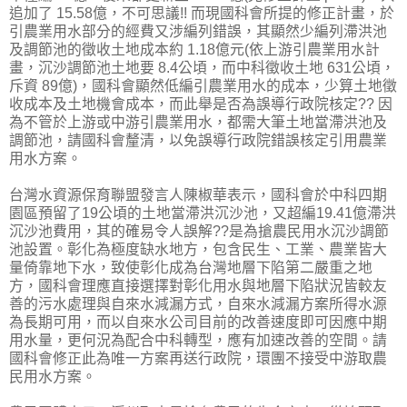
追加了 15.58億，不可思議!! 而現國科會所提的修正計畫，於
引農業用水部分的經費又涉編列錯誤，其顯然少編列滯洪池
及調節池的徵收土地成本約 1.18億元(依上游引農業用水計
畫，沉沙調節池土地要 8.4公頃，而中科徵收土地 631公頃，
斥資 89億)，國科會顯然低編引農業用水的成本，少算土地徵
收成本及土地機會成本，而此舉是否為誤導行政院核定?? 因
為不管於上游或中游引農業用水，都需大筆土地當滯洪池及
調節池，請國科會釐清，以免誤導行政院錯誤核定引用農業
用水方案。
台灣水資源保育聯盟發言人陳椒華表示，國科會於中科四期
園區預留了19公頃的土地當滯洪沉沙池，又超編19.41億滯洪
沉沙池費用，其的確易令人誤解??是為搶農民用水沉沙調節
池設置。彰化為極度缺水地方，包含民生、工業、農業皆大
量倚靠地下水，致使彰化成為台灣地層下陷第二嚴重之地
方，國科會理應直接選擇對彰化用水與地層下陷狀況皆較友
善的污水處理與自來水減漏方式，自來水減漏方案所得水源
為長期可用，而以自來水公司目前的改善速度即可因應中期
用水量，更何況為配合中科轉型，應有加速改善的空間。請
國科會修正此為唯一方案再送行政院，環團不接受中游取農
民用水方案。