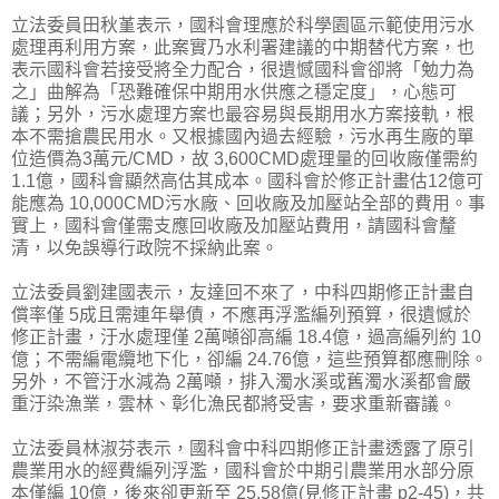
立法委員田秋堇表示，國科會理應於科學園區示範使用污水
處理再利用方案，此案實乃水利署建議的中期替代方案，也
表示國科會若接受將全力配合，很遺憾國科會卻將「勉力為
之」曲解為「恐難確保中期用水供應之穩定度」，心態可
議；另外，污水處理方案也最容易與長期用水方案接軌，根
本不需搶農民用水。又根據國內過去經驗，污水再生廠的單
位造價為3萬元/CMD，故 3,600CMD處理量的回收廠僅需約
1.1億，國科會顯然高估其成本。國科會於修正計畫估12億可
能應為 10,000CMD污水廠、回收廠及加壓站全部的費用。事
實上，國科會僅需支應回收廠及加壓站費用，請國科會釐
清，以免誤導行政院不採納此案。
立法委員劉建國表示，友達回不來了，中科四期修正計畫自
償率僅 5成且需連年舉債，不應再浮濫編列預算，很遺憾於
修正計畫，汙水處理僅 2萬噸卻高編 18.4億，過高編列約 10
億；不需編電纜地下化，卻編 24.76億，這些預算都應刪除。
另外，不管汙水減為 2萬噸，排入濁水溪或舊濁水溪都會嚴
重汙染漁業，雲林、彰化漁民都將受害，要求重新審議。
立法委員林淑芬表示，國科會中科四期修正計畫透露了原引
農業用水的經費編列浮濫，國科會於中期引農業用水部分原
本僅編 10億，後來卻更新至 25.58億(見修正計畫 p2-45)，共