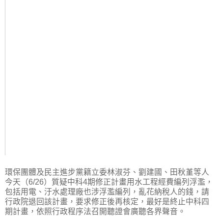
環保團體及民主進步黨籍立委林淑芬、劉建國、田秋堇等人
今天（6/26）質疑中科4期修正計畫用水工程經費編列浮濫，
包括用電、汙水處理廠也涉浮濫編列，亂花納稅人的錢，請
行政院退回該計畫，要求修正後再核定，最好是終止中科四
期計畫，依照行政程序法召開聽證會廣聽各界聲音。