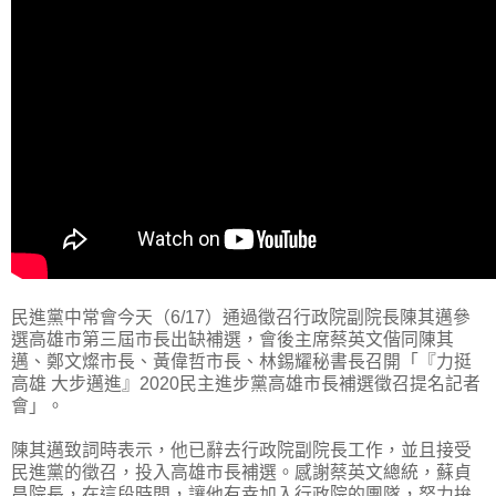
民進黨中常會今天（6/17）通過徵召行政院副院長陳其邁參
選高雄市第三屆市長出缺補選，會後主席蔡英文偕同陳其
邁、鄭文燦市長、黃偉哲市長、林錫耀秘書長召開「『力挺
高雄 大步邁進』2020民主進步黨高雄市長補選徵召提名記者
會」。
陳其邁致詞時表示，他已辭去行政院副院長工作，並且接受
民進黨的徵召，投入高雄市長補選。感謝蔡英文總統，蘇貞
昌院長，在這段時間，讓他有幸加入行政院的團隊，努力拚