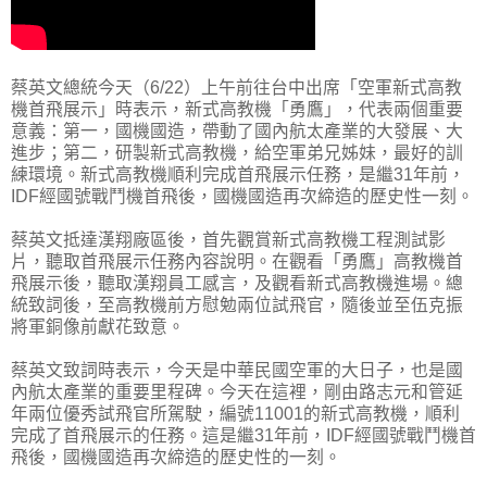
蔡英文總統今天（6/22）上午前往台中出席「空軍新式高教
機首飛展示」時表示，新式高教機「勇鷹」，代表兩個重要
意義：第一，國機國造，帶動了國內航太產業的大發展、大
進步；第二，研製新式高教機，給空軍弟兄姊妹，最好的訓
練環境。新式高教機順利完成首飛展示任務，是繼31年前，
IDF經國號戰鬥機首飛後，國機國造再次締造的歷史性一刻。
蔡英文抵達漢翔廠區後，首先觀賞新式高教機工程測試影
片，聽取首飛展示任務內容說明。在觀看「勇鷹」高教機首
飛展示後，聽取漢翔員工感言，及觀看新式高教機進場。總
統致詞後，至高教機前方慰勉兩位試飛官，隨後並至伍克振
將軍銅像前獻花致意。
蔡英文致詞時表示，今天是中華民國空軍的大日子，也是國
內航太產業的重要里程碑。今天在這裡，剛由路志元和管延
年兩位優秀試飛官所駕駛，編號11001的新式高教機，順利
完成了首飛展示的任務。這是繼31年前，IDF經國號戰鬥機首
飛後，國機國造再次締造的歷史性的一刻。