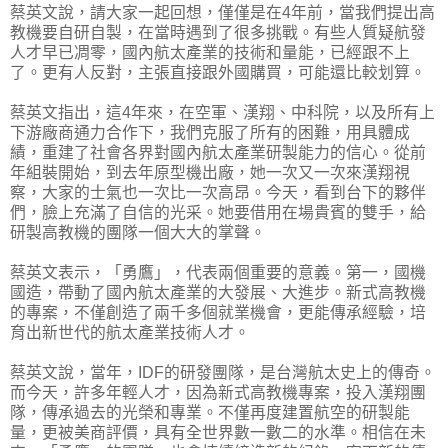
蔡英文說，請大家一起回想，僅僅是在4年前，當我們提出高
教機要自研自製，在當時遇到了很多挑戰。有些人質疑航發
人才早已凋零，國內航太產業的技術和量能，已經跟不上
了。更有人反對，主張直接跟外國購買，可能還比較划算。
蔡英文指出，這4年來，在空軍、漢翔、中科院，以及所有上
下游廠商通力合作下，我們克服了所有的困難，用具體成
績，重建了社會各界對國內航太產業研製能力的信心。從前
年組裝開始，到去年原型機出廠，她一次又一次來漢翔視
察，大家的士氣也一次比一次高昂。今天，看到台下的夥伴
們，臉上充滿了自信的光采。她要借用在場貴賓的雙手，給
研製高教機的團隊一個大大的掌聲。
蔡英文表示，「勇鷹」，代表兩個重要的意義。第一，國機
國造，帶動了國內航太產業的大發展、大進步。新式高教機
的專案，不僅創造了兩千多個就業機會，更能傳承經驗，培
育出新世代的航太產業技術人才。
蔡英文說，當年，IDF的研發團隊，是台灣航太史上的傳奇。
而今天，許多年輕人才，因為新式高教機專案，投入漢翔團
隊，傳承過去的光榮和專業。不僅再度建置航空的研製能
量，更被美商評價，具有全世界數一數二的水準。相信在未