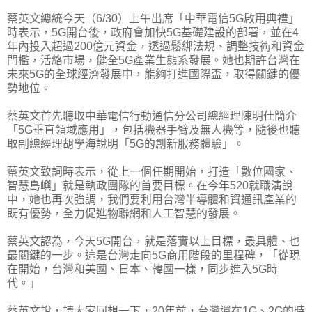
蔡英文總統今天（6/30）上午出席「中華電信5G啟用典禮」
時表示，5G開台後，政府會加快5G基礎建設的部署，並在4
年內投入超過200億元資金，透過鬆綁法規、調整技術和資金
門檻，活絡市場，健全5G產業生態系發展。她也期許台灣在
未來5G的全球經濟發展中，能夠打進國際盃，取得關鍵的優
勢地位。
蔡英文首先聽取中華電信行動通信分公司總經理陳明仕簡介
「5G垂直領域應用」，包括機器手臂及無人機等，隨後也聽
取副總經理胡學海說明「5G的創新服務體驗」。
蔡英文致詞時表示，從上一個任期開始，打造「數位國家、
智慧島嶼」就是執政團隊的首要目標。在今年520就職演說
中，她也再次強調，我們要利用台灣半導體和資通訊產業的
既有優勢，全力促進物聯網和人工智慧的發展。
蔡英文認為，今天5G開台，就是落實以上目標，最具體、也
最關鍵的一步。這是台灣走向5G商用階段的里程碑，「從現
在開始，台灣和美國、日本、韓國一樣，同步進入5G時
代。」
蔡英文說，請大家回想一下，20年前，台灣還在1G、2G的時