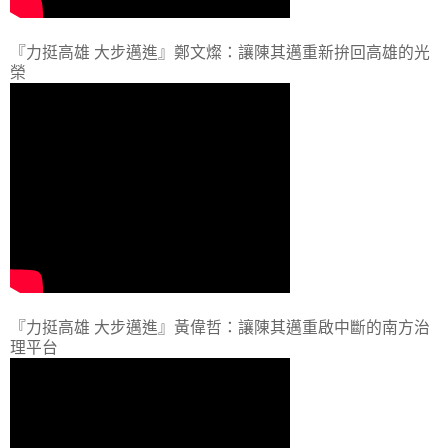
『力挺高雄 大步邁進』鄭文燦：讓陳其邁重新拚回高雄的光
榮
『力挺高雄 大步邁進』黃偉哲：讓陳其邁重啟中斷的南方治
理平台