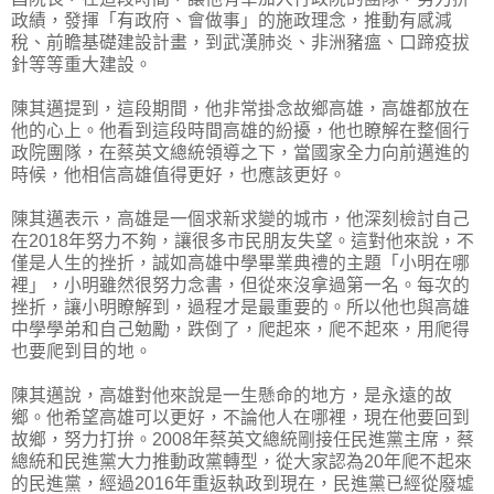
政績，發揮「有政府、會做事」的施政理念，推動有感減
稅、前瞻基礎建設計畫，到武漢肺炎、非洲豬瘟、口蹄疫拔
針等等重大建設。
陳其邁提到，這段期間，他非常掛念故鄉高雄，高雄都放在
他的心上。他看到這段時間高雄的紛擾，他也瞭解在整個行
政院團隊，在蔡英文總統領導之下，當國家全力向前邁進的
時候，他相信高雄值得更好，也應該更好。
陳其邁表示，高雄是一個求新求變的城市，他深刻檢討自己
在2018年努力不夠，讓很多市民朋友失望。這對他來說，不
僅是人生的挫折，誠如高雄中學畢業典禮的主題「小明在哪
裡」，小明雖然很努力念書，但從來沒拿過第一名。每次的
挫折，讓小明瞭解到，過程才是最重要的。所以他也與高雄
中學學弟和自己勉勵，跌倒了，爬起來，爬不起來，用爬得
也要爬到目的地。
陳其邁說，高雄對他來說是一生懸命的地方，是永遠的故
鄉。他希望高雄可以更好，不論他人在哪裡，現在他要回到
故鄉，努力打拚。2008年蔡英文總統剛接任民進黨主席，蔡
總統和民進黨大力推動政黨轉型，從大家認為20年爬不起來
的民進黨，經過2016年重返執政到現在，民進黨已經從廢墟