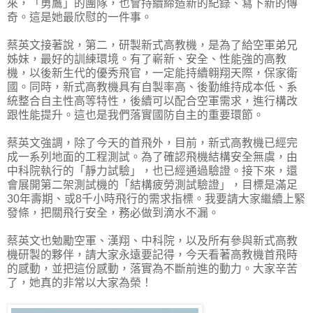
來，「勇鷹」的團隊，也會持續締造新的紀錄、寫下新的傳
奇。這是她最欣慰的一件事。
蔡英文接著說，第二，研製新式高教機，是為了給空軍弟兄
姊妹，最好的訓練環境。有了嶄新、安全、性能強的高教
機，以後新生代的優秀飛官，一定能持續翱翔天際，保家衛
國。同時，新式高教機具有自製率高、後勤維持成本低、系
統整合自主性高等特性，後續可以配合空軍需求，進行構改
跟性能提升。這也是我們落實國防自主的重要環節。
蔡英文強調，除了今天的首飛外，目前，新式高教機已經完
成一系列地面的工程測試。為了確認飛機結構安全無虞，由
中科院執行的「靜力試驗」，也已經通過驗證。接下來，還
會展開第二架測試機的「結構疲勞測試驗證」，目標是滿足
30年壽期、或8千小時飛行的需求指標。我要請大家繼續上緊
發條，把關飛行安全，務必做到滴水不漏。
蔡英文也勉勵空軍、漢翔、中科院，以及所有參與新式高教
機研製的夥伴，請大家永遠要記得，今天看著高教機首飛時
的感動，並把這份感動，落實為不斷前進的動力。大家辛苦
了，她真的非常以大家為榮！