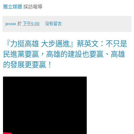
獨立媒體
採訪報導
jessie
於
下午5:00
沒有留言:
『力挺高雄 大步邁進』蔡英文：不只是
民進黨要贏，高雄的建設也要贏、高雄
的發展更要贏！