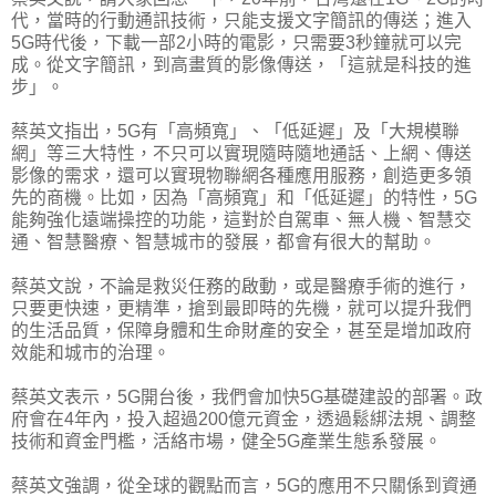
代，當時的行動通訊技術，只能支援文字簡訊的傳送；進入
5G時代後，下載一部2小時的電影，只需要3秒鐘就可以完
成。從文字簡訊，到高畫質的影像傳送，「這就是科技的進
步」。
蔡英文指出，5G有「高頻寬」、「低延遲」及「大規模聯
網」等三大特性，不只可以實現隨時隨地通話、上網、傳送
影像的需求，還可以實現物聯網各種應用服務，創造更多領
先的商機。比如，因為「高頻寬」和「低延遲」的特性，5G
能夠強化遠端操控的功能，這對於自駕車、無人機、智慧交
通、智慧醫療、智慧城市的發展，都會有很大的幫助。
蔡英文說，不論是救災任務的啟動，或是醫療手術的進行，
只要更快速，更精準，搶到最即時的先機，就可以提升我們
的生活品質，保障身體和生命財產的安全，甚至是增加政府
效能和城市的治理。
蔡英文表示，5G開台後，我們會加快5G基礎建設的部署。政
府會在4年內，投入超過200億元資金，透過鬆綁法規、調整
技術和資金門檻，活絡市場，健全5G產業生態系發展。
蔡英文強調，從全球的觀點而言，5G的應用不只關係到資通