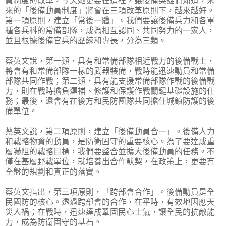
員制度的改革，今天她更要在這裡，讓後備英雄們知道，未
來的「後備動員制度」將會在三項改革原則下，越來越好。
第一項原則，建立「常後一體」。我們要讓後備兵力和各軍
種各兵科的常備部隊，成為相互認同、共同努力的一家人，
並且根據後備官兵的歷練和專長，分為三類。
蔡英文說，第一類，具有和常備部隊相近戰力的後備戰士，
將會有和常備部隊一樣的武器裝備，戰時能迅速動員和常備
部隊共同作戰；第二類，具有能支援常備部隊作戰的後備戰
力，則在戰時擔負運補、修護和保護作戰關鍵基礎設施的任
務；最後，還會有在後方和民防團隊共同擔任城鎮防護的後
備單位。
蔡英文說，第二項原則，建立「後備動員合一」。後備人力
和戰略物資的動員，是防衛固守的重要核心。為了要達成重
層嚇阻的戰略目標，我們要整合並擴大後備動員的任務。不
僅在基層野戰單位，就培養出合作默契，在政策上，更要有
全盤的規劃和真正的落實。
蔡英文指出，第三項原則，「跨部會合作」。後備動員是全
民國防的核心。透過跨部會的合作，在平時，有效地因應天
災人禍；在戰時，迅速達成鞏固民心士氣，讓全民的抗敵能
力，成為防衛固守的基石。