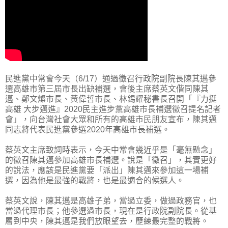
民進黨中常會今天（6/17）通過徵召行政院副院長陳其邁參
選高雄市第三屆市長出缺補選，會後主席蔡英文偕同陳其
邁、鄭文燦市長、黃偉哲市長、林錫耀秘書長召開「『力挺
高雄 大步邁進』2020民主進步黨高雄市長補選徵召提名記者
會」，向台灣社會大眾和所有的高雄市民朋友宣布，陳其邁
同志將代表民進黨參選2020年高雄市長補選。
蔡英文主席致詞時表示，今天中常會幾近乎是「毫無懸念」
的徵召陳其邁參加高雄市長補選。說是「徵召」，其實更好
的說法，應該是民進黨要「派出」陳其邁來參加這一場補
選，因為他是最強的戰將，也是最適合的候選人。
蔡英文說，陳其邁是高雄子弟，當過立委，做過政務官，也
當過代理市長；他參選過市長，現在是行政院副院長。從基
層到中央，陳其邁是我們放眼望去，歷練最完整的戰將。