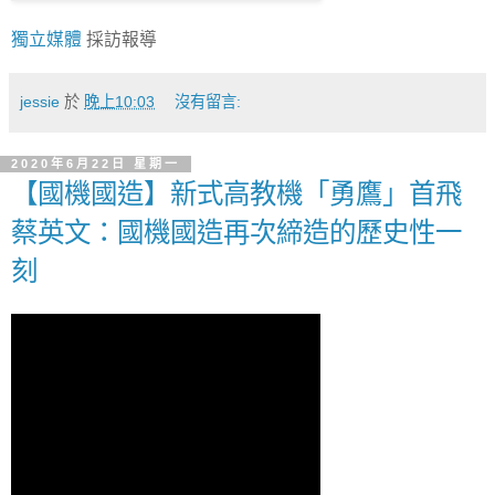
獨立媒體
採訪報導
jessie
於
晚上10:03
沒有留言:
2020年6月22日 星期一
【國機國造】新式高教機「勇鷹」首飛
蔡英文：國機國造再次締造的歷史性一
刻