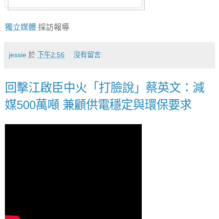
獨立媒體
採訪報導
jessie
於
下午2:56
沒有留言:
回擊江啟臣中火「打臉說」蔡英文：減
媒500萬噸 兼顧供電穩定與環保要求