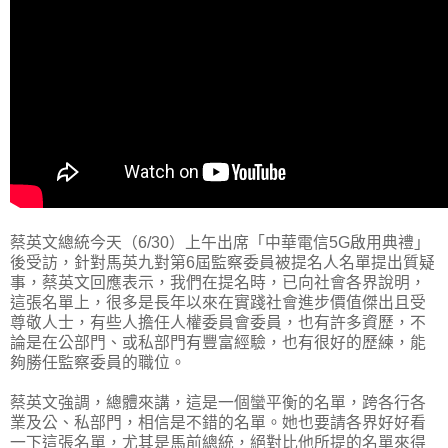
蔡英文總統今天（6/30）上午出席「中華電信5G啟用典禮」
後受訪，針對馬英九對第6屆監察委員被提名人名單提出質疑
事，蔡英文回應表示，我們在提名時，已向社會各界說明，
這張名單上，很多是長年以來在實踐社會進步價值傑出且受
尊敬人士，有些人擔任人權委員會委員，也有許多資歷，不
論是在公部門、或私部門有豐富經驗，也有很好的歷練，能
夠勝任監察委員的職位。
蔡英文強調，總體來講，這是一個蠻平衡的名單，跨各行各
業及公、私部門，相信是不錯的名單。她也要請各界好好看
一下這張名單，尤其是馬前總統，絕對比他所提的名單來得