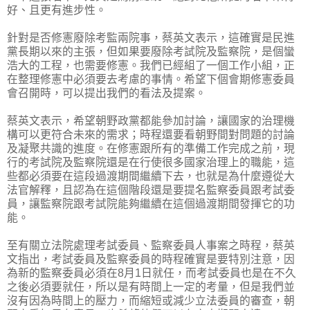
好、且更有進步性。
針對是否修憲廢除考監兩院事，蔡英文表示，這確實是民進
黨長期以來的主張，但如果要廢除考試院及監察院，是個蠻
浩大的工程，也需要修憲。我們已經組了一個工作小組，正
在整理修憲中必須要去考慮的事情。希望下個會期修憲委員
會召開時，可以提出我們的看法及提案。
蔡英文表示，希望朝野政黨都能參加討論，讓國家的治理機
構可以更符合未來的需求；時程還要看朝野間對問題的討論
及凝聚共識的進度。在修憲跟所有的準備工作完成之前，現
行的考試院及監察院還是在行使很多國家治理上的職能，這
些都必須要在這段過渡期間繼續下去，也就是為什麼遵從大
法官解釋，且認為在這個階段還是要提名監察委員跟考試委
員，讓監察院跟考試院能夠繼續在這個過渡期間發揮它的功
能。
至有關立法院處理考試委員、監察委員人事案之時程，蔡英
文指出，考試委員及監察委員的時程確實是要特別注意，因
為新的監察委員必須在8月1日就任，而考試委員也是在不久
之後必須要就任，所以是有時間上一定的考量，但是我們並
沒有因為時間上的壓力，而縮短或減少立法委員的審查，朝