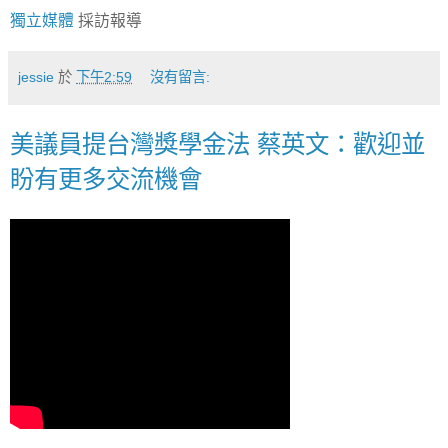
獨立媒體
採訪報導
jessie
於
下午2:59
沒有留言:
美議員提台灣獎學金法 蔡英文：歡迎並
盼有更多交流機會