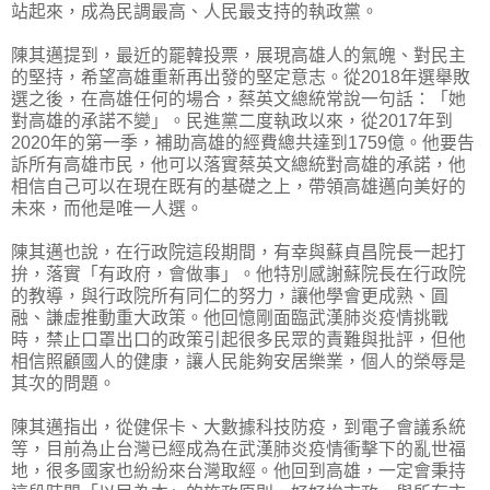
站起來，成為民調最高、人民最支持的執政黨。
陳其邁提到，最近的罷韓投票，展現高雄人的氣魄、對民主
的堅持，希望高雄重新再出發的堅定意志。從2018年選舉敗
選之後，在高雄任何的場合，蔡英文總統常說一句話：「她
對高雄的承諾不變」。民進黨二度執政以來，從2017年到
2020年的第一季，補助高雄的經費總共達到1759億。他要告
訴所有高雄市民，他可以落實蔡英文總統對高雄的承諾，他
相信自己可以在現在既有的基礎之上，帶領高雄邁向美好的
未來，而他是唯一人選。
陳其邁也說，在行政院這段期間，有幸與蘇貞昌院長一起打
拚，落實「有政府，會做事」。他特別感謝蘇院長在行政院
的教導，與行政院所有同仁的努力，讓他學會更成熟、圓
融、謙虛推動重大政策。他回憶剛面臨武漢肺炎疫情挑戰
時，禁止口罩出口的政策引起很多民眾的責難與批評，但他
相信照顧國人的健康，讓人民能夠安居樂業，個人的榮辱是
其次的問題。
陳其邁指出，從健保卡、大數據科技防疫，到電子會議系統
等，目前為止台灣已經成為在武漢肺炎疫情衝擊下的亂世福
地，很多國家也紛紛來台灣取經。他回到高雄，一定會秉持