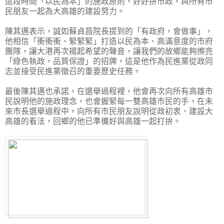
這段時間「以民為本」的施政原則，好好拚市政，與所有市
民朋友一起為大高雄的建設努力。
陳其邁表示，誠如蘇貞昌院長提到的「有政府，會做事」，
他相信「衝衝衝、緊緊緊」打造以民為本、高滿意度的市府
團隊，讓大港再次揚起希望的聲音，讓我們的故鄉能夠擦亮
「綠色執政，品質保證」的招牌，這是他作為民進黨從政同
志並接受民進黨徵召的重要歷史任務。
最後陳其邁也承諾，在選舉過程裡，他會再次向所有高雄市
民說明他的施政理念，也會握緊每一雙高雄市民的手，在未
來市長選舉過程中，向所有市民朋友說明從政初衷、建設大
高雄的看法，回鄉的他已準備好與高雄一起打拚。