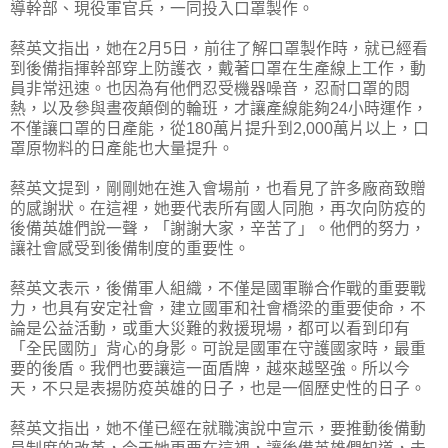
導幹部、現役軍官兵，一同投入口罩製作。
蔡英文指出，她在2月5日，前往了解口罩製作時，就已經看
到後備指揮幹部穿上防護衣，戴著口罩在生產線上工作，動
員非常迅速。也因為有他們忍受機器噪音，忍耐口罩的悶
熱，以及參與晝夜顛倒的輪班，才讓產線能夠24小時運作，
不僅讓口罩的日產能，從180萬片提升到2,000萬片以上，口
罩原物料的日產能也大量提升。
蔡英文提到，剛剛她在進入會場前，也看見了許多廠商致贈
的感謝狀。在這裡，她要代表所有國人同胞，再次向防疫的
後備英雄們說一聲，「謝謝大家，辛苦了」。他們的努力，
讓社會感受到後備制度的重要性。
蔡英文表示，後備軍人組織，不僅是國軍聯合作戰的重要戰
力，也具有安定社會，建立國軍和社會橋梁的重要使命，不
論是公益活動，或重大災難的救援現場，都可以看到印有
「全民國防」背心的身影。可說是國軍在守護國家時，最重
要的後盾。我們也要讓這一面盾牌，越來越堅強。所以今
天，不只是表揚防疫英雄的日子，也是一個歷史性的日子。
蔡英文指出，她不僅已經在就職演說中宣示，要推動後備動