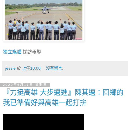
獨立媒體
採訪報導
jessie
於
上午10:00
沒有留言:
2020年6月17日 星期三
『力挺高雄 大步邁進』陳其邁：回鄉的
我已準備好與高雄一起打拚