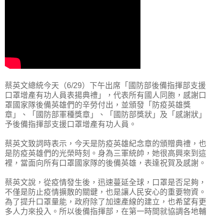
蔡英文總統今天（6/29）下午出席「國防部後備指揮部支援
口罩增產有功人員表揚典禮」，代表所有國人同胞，感謝口
罩國家隊後備英雄們的辛勞付出，並頒發「防疫英雄獎
章」、「國防部軍種獎章」、「國防部獎狀」及「感謝狀」
予後備指揮部支援口罩增產有功人員。
蔡英文致詞時表示，今天是防疫英雄紀念章的頒贈典禮，也
是防疫英雄們的光榮時刻。身為三軍統帥，她很高興來到這
裡，當面向所有口罩國家隊的後備英雄，表達祝賀及感謝。
蔡英文說，從疫情發生後，迅速蔓延全球，口罩是否足夠，
不僅是防止疫情擴散的關鍵，也是讓人民安心的重要物資。
為了提升口罩量能，政府除了加速產線的建立，也希望有更
多人力來投入。所以後備指揮部，在第一時間就協調各地輔