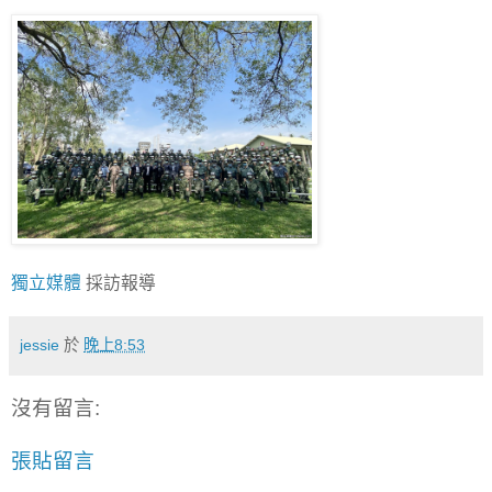
獨立媒體
採訪報導
jessie
於
晚上8:53
沒有留言:
張貼留言