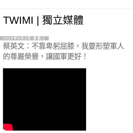
TWIMI | 獨立媒體
2020年6月2日 星期二
蔡英文：不靠卑躬屈膝，我要形塑軍人
的尊嚴榮譽，讓國軍更好！