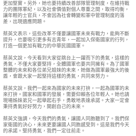
更加堅實。另外，她也要持續改善部隊管理制度，在維持戰
力的團隊軍紀，以及社會價值對個人尊重之間，取得均衡，
讓年輕的士官兵，不會因為社會轉變和軍中管理制度的落
差，出現適應問題。
蔡英文表示，這些改革不僅要讓國軍未來有戰力，能夠不斷
提升，也要吸引更多有志青年，一起加入保衛國家的行列，
打造一個更加有戰力的中華民國國軍。
蔡英文說，今天看到大家從跳台上一躍而下的勇氣，這樣的
勇氣，不僅大家要堅持，全體國軍也要共同擁有。為了國軍
整體的未來和各位弟兄姐妹的未來，她做為國軍最強大的後
盾，會跟大家一起堅持這樣的勇氣，共同來努力。
蔡英文說，我們一起來為國家的未來打拚，一起為國軍的未
來打拚。國家和國軍的發展，需要仰賴各位年輕人。她也請
現場姊妹弟兄一起舉起右手，勇敢地表達承諾。大家一定會
秉持勇氣好好努力，開創自己的未來。
蔡英文強調，今天我們的勇氣，讓國人同胞聽到了。我們保
家衛國的決心，未來更要讓國人同胞感受到。這是我們今天
的承諾。堅持勇氣，我們一定往前走。