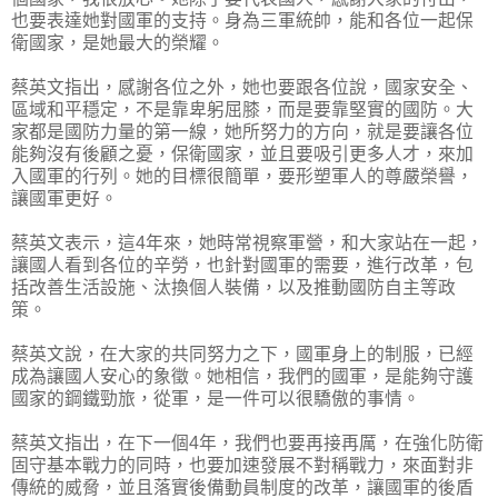
也要表達她對國軍的支持。身為三軍統帥，能和各位一起保
衛國家，是她最大的榮耀。
蔡英文指出，感謝各位之外，她也要跟各位說，國家安全、
區域和平穩定，不是靠卑躬屈膝，而是要靠堅實的國防。大
家都是國防力量的第一線，她所努力的方向，就是要讓各位
能夠沒有後顧之憂，保衛國家，並且要吸引更多人才，來加
入國軍的行列。她的目標很簡單，要形塑軍人的尊嚴榮譽，
讓國軍更好。
蔡英文表示，這4年來，她時常視察軍營，和大家站在一起，
讓國人看到各位的辛勞，也針對國軍的需要，進行改革，包
括改善生活設施、汰換個人裝備，以及推動國防自主等政
策。
蔡英文說，在大家的共同努力之下，國軍身上的制服，已經
成為讓國人安心的象徵。她相信，我們的國軍，是能夠守護
國家的鋼鐵勁旅，從軍，是一件可以很驕傲的事情。
蔡英文指出，在下一個4年，我們也要再接再厲，在強化防衛
固守基本戰力的同時，也要加速發展不對稱戰力，來面對非
傳統的威脅，並且落實後備動員制度的改革，讓國軍的後盾