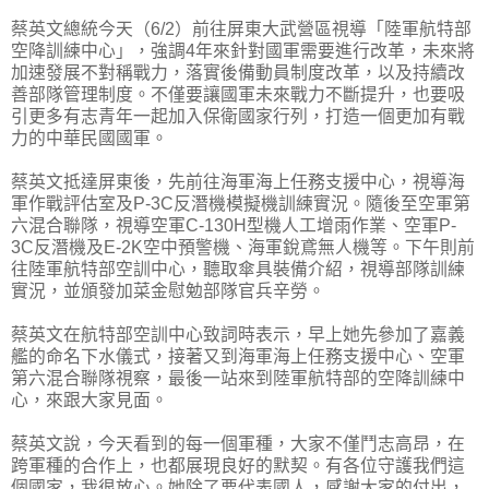
蔡英文總統今天（6/2）前往屏東大武營區視導「陸軍航特部
空降訓練中心」，強調4年來針對國軍需要進行改革，未來將
加速發展不對稱戰力，落實後備動員制度改革，以及持續改
善部隊管理制度。不僅要讓國軍未來戰力不斷提升，也要吸
引更多有志青年一起加入保衛國家行列，打造一個更加有戰
力的中華民國國軍。
蔡英文抵達屏東後，先前往海軍海上任務支援中心，視導海
軍作戰評估室及P-3C反潛機模擬機訓練實況。隨後至空軍第
六混合聯隊，視導空軍C-130H型機人工增雨作業、空軍P-
3C反潛機及E-2K空中預警機、海軍銳鳶無人機等。下午則前
往陸軍航特部空訓中心，聽取傘具裝備介紹，視導部隊訓練
實況，並頒發加菜金慰勉部隊官兵辛勞。
蔡英文在航特部空訓中心致詞時表示，早上她先參加了嘉義
艦的命名下水儀式，接著又到海軍海上任務支援中心、空軍
第六混合聯隊視察，最後一站來到陸軍航特部的空降訓練中
心，來跟大家見面。
蔡英文說，今天看到的每一個軍種，大家不僅鬥志高昂，在
跨軍種的合作上，也都展現良好的默契。有各位守護我們這
個國家，我很放心。她除了要代表國人，感謝大家的付出，