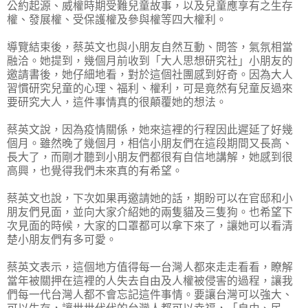
公約起源、威權時期受難兒童故事，以及兒童應享有之生存
權、發展權、受保護權及參與權等四大權利。
導覽結束後，蔡英文也與小朋友自然互動、問答，氣氛相當
融洽。她提到，幾個月前收到「大人思想研究社」小朋友的
邀請書後，她仔細地看，對於這個社團感到好奇。因為大人
習慣研究兒童的心理、福利、權利，可是竟然有兒童反過來
要研究大人，這件事情真的很顛覆她的想法。
蔡英文說，因為疫情關係，她來這裡的行程因此遲延了好幾
個月。雖然晚了幾個月，相信小朋友們在這段期間又長高、
長大了，而剛才聽到小朋友們都很有自信地講解，她感到很
高興，也覺得我們未來真的有希望。
蔡英文也說，下次如果再邀請她的話，期盼可以在官邸和小
朋友們見面，並向大家介紹她的兩隻貓及三隻狗。也希望下
次見面的時候，大家的口罩都可以拿下來了，讓她可以看清
楚小朋友們有多可愛。
蔡英文表示，這個地方值得每一台灣人都來走走看看，瞭解
當年被關押在這裡的人失去自由及人權被侵害的過程，讓我
們每一代台灣人都不會忘記這件事情。要讓台灣可以強大、