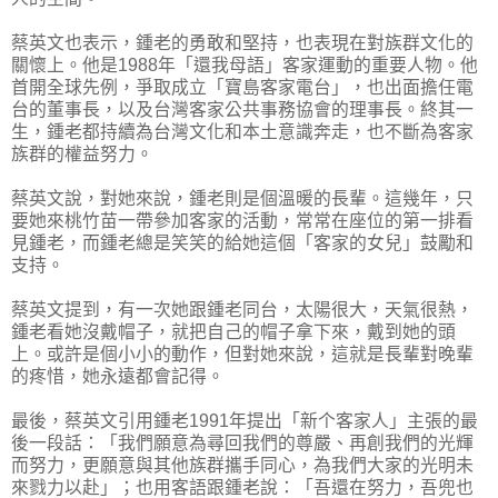
蔡英文也表示，鍾老的勇敢和堅持，也表現在對族群文化的
關懷上。他是1988年「還我母語」客家運動的重要人物。他
首開全球先例，爭取成立「寶島客家電台」，也出面擔任電
台的董事長，以及台灣客家公共事務協會的理事長。終其一
生，鍾老都持續為台灣文化和本土意識奔走，也不斷為客家
族群的權益努力。
蔡英文說，對她來說，鍾老則是個溫暖的長輩。這幾年，只
要她來桃竹苗一帶參加客家的活動，常常在座位的第一排看
見鍾老，而鍾老總是笑笑的給她這個「客家的女兒」鼓勵和
支持。
蔡英文提到，有一次她跟鍾老同台，太陽很大，天氣很熱，
鍾老看她沒戴帽子，就把自己的帽子拿下來，戴到她的頭
上。或許是個小小的動作，但對她來說，這就是長輩對晚輩
的疼惜，她永遠都會記得。
最後，蔡英文引用鍾老1991年提出「新个客家人」主張的最
後一段話：「我們願意為尋回我們的尊嚴、再創我們的光輝
而努力，更願意與其他族群攜手同心，為我們大家的光明未
來戮力以赴」；也用客語跟鍾老說：「吾還在努力，吾兜也