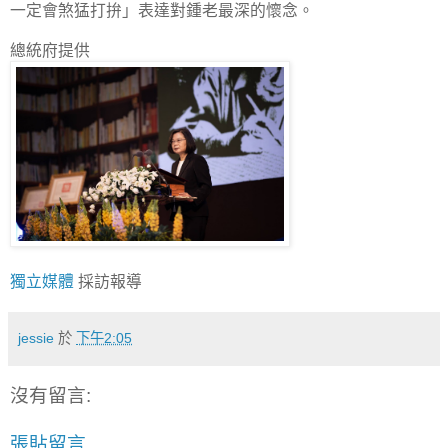
一定會煞猛打拚」表達對鍾老最深的懷念。
總統府提供
獨立媒體
採訪報導
jessie
於
下午2:05
沒有留言:
張貼留言