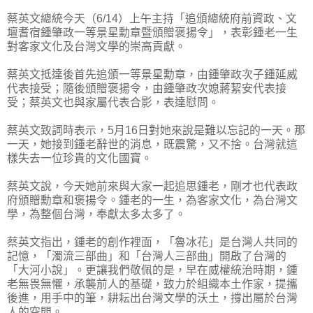
蔡英文總統今天（6/14）上午主持「追頒總統府前資政、文
壇耆宿鍾肇政一等景星勳章暨頒贈褒揚令」，表彰鍾老一生
對客家文化及台灣文學的崇高貢獻。
蔡英文抵達後首先追頒一等景星勳章，由鍾肇政次子鍾延威
代表接受；隨後頒贈褒揚令，由鍾肇政次媳蔣絜安代表接
受；蔡英文也與家屬代表合影，表達慰問。
蔡英文致詞時表示，5月16日對她來說是難以忘記的一天。那
一天，她接到鍾老辭世的消息，既震驚，又不捨。台灣就這
樣失去一位珍貴的文化國寶。
蔡英文說，今天她前來與大家一起追思鍾老，剛才也代表政
府頒贈勳章和褒揚令。鍾老的一生，為客家文化，為台灣文
學，為整個台灣，奉獻太多太多了。
蔡英文指出，鍾老的創作裡面，「魯冰花」是台灣人共同的
記憶，「濁流三部曲」和「台灣人三部曲」開啟了台灣的
「大河小說」。更讓我們敬佩的是，早在威權統治時期，鍾
老無畏無懼，承襲前人的基礎，致力於組織本土作家，提攜
後進，用手中的筆，耕耘出台灣文學的沃土，撐出屬於台灣
人的空間。