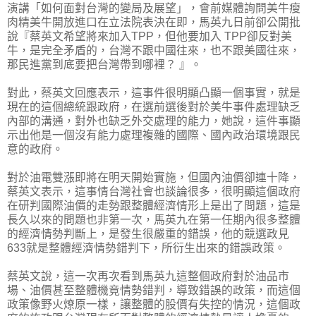
演講「如何面對台灣的變局及展望」，會前媒體詢問美牛瘦
肉精美牛開放進口在立法院表決在即，馬英九日前卻公開批
說『蔡英文希望將來加入TPP，但他要加入 TPP卻反對美
牛，是完全矛盾的，台灣不跟中國往來，也不跟美國往來，
那民進黨到底要把台灣帶到哪裡？ 』。
對此，蔡英文回應表示，這事件很明顯凸顯一個事實，就是
現在的這個總統跟政府，在選前選後對於美牛事件處理缺乏
內部的溝通，對外也缺乏外交處理的能力，她說，這件事顯
示出他是一個沒有能力處理複雜的國際、國內政治環境跟民
意的政府。
對於油電雙漲即將在明天開始實施，但國內油價卻連十降，
蔡英文表示，這事情台灣社會也談論很多，很明顯這個政府
在研判國際油價的走勢跟整體經濟情形上是出了問題，這是
長久以來的問題也非第一次，馬英九在第一任期內很多整體
的經濟情勢判斷上，是發生很嚴重的錯誤，他的競選政見
633就是整體經濟情勢錯判下，所衍生出來的錯誤政策。
蔡英文說，這一次再次看到馬英九這整個政府對於油品市
場、油價甚至整體機竟情勢錯判，導致錯誤的政策，而這個
政策像野火燎原一樣，讓整體的股價有失控的情況，這個政