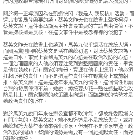
府的施政跟台灣現在所面對整體的經濟情勢是讓人擔憂的。
關於柯一正導演因為在凱道快閃『我是人 我反核』活動，而
遭北市警局發函要約談，蔡英文昨天也在臉書上聲援柯導，
蔡英文說，這件事凸顯民主社會最重要的言論自由價值，不
管是擁核還是反核，在這次事件中是被赤裸裸的侵犯了。
蔡英文昨天在臉書上也談到，馬英九似乎還活在總統大選，
而國民黨則回嗆蔡英文是活在總統初選，對此蔡英文認為，
這是口水，事實上看到馬英九的心態是在政治攻防的心態，
一個治理國家的人他必須要注意到對整體國家的責任，畢竟
是他在執政有所有國家的機器、資源在他手上運用，他必須
扛起所有的責任，而不是把這些責任往在野黨身上或前朝
推。蔡英文說，這是這幾年來馬英九的慣性，這個慣性也讓
台灣的發展停滯不前，她說，總統要少花一點在這些政治攻
防是其上，國家整體的政策跟走向還有面臨嚴峻的情勢才是
她政治責任的所在。
對於馬英九說四年來在辦公室都不吹冷氣，卻被綠委踢爆次
有開冷氣的，蔡英文說，她不知道這是不是總統失言，或許
總統想誇大某些事情來強化形象，但現在不是形象塑造、政
治攻防的問題，整體的情勢是需要有一個能挑起責任、面對
問題的總統。