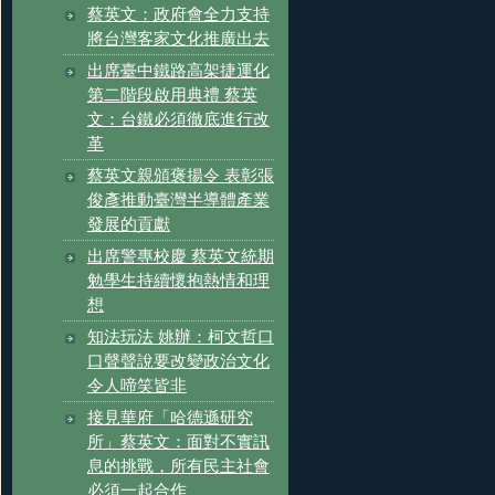
蔡英文：政府會全力支持
將台灣客家文化推廣出去
出席臺中鐵路高架捷運化
第二階段啟用典禮 蔡英
文：台鐵必須徹底進行改
革
蔡英文親頒褒揚令 表彰張
俊彥推動臺灣半導體產業
發展的貢獻
出席警專校慶 蔡英文統期
勉學生持續懷抱熱情和理
想
知法玩法 姚辦：柯文哲口
口聲聲說要改變政治文化
令人啼笑皆非
接見華府「哈德遜研究
所」蔡英文：面對不實訊
息的挑戰，所有民主社會
必須一起合作