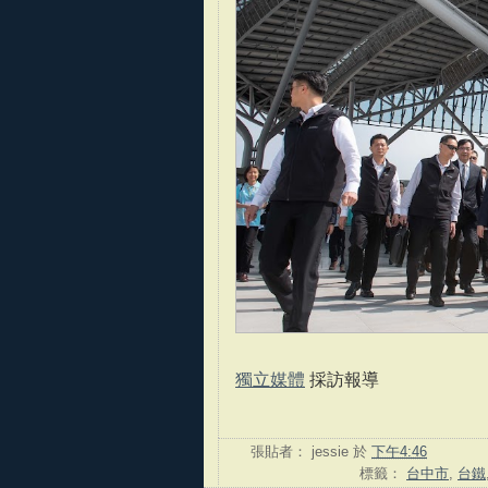
獨立媒體
採訪報導
張貼者：
jessie
於
下午4:46
標籤：
台中市
,
台鐵