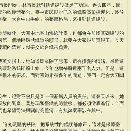
選市長開始，林市長就對軌道建設做足了功課。過去四年，因
套的軟硬體整合。臺中市民期盼已久的鐵路高架捷運化，終於
是從「大台中山手線」的整體格局，來推動軌道建設。
道雙軌化、大臺中地區山海線計畫，也都會在前瞻基礎建設的
國第一個地區環狀鐵道的願景，就要在大家眼前實現了。今天
後續的營運，就要交給台鐵來負責。
蔡英文指出，她知道民眾除了悲傷，還有擔憂的情緒。最近這
的票務系統即將上線，今年也增補將近兩千名人力。但是，這
最根本的要求。面對臺鐵累積多年的問題，我們一定會大刀闊
發生，絕對不會只是某一個基層人員的責任。這幾天以來，她
事故的調查、普悠瑪和臺鐵的總體檢，都必須徹底進行，全面
們也希望司法機關能夠釐清，有無弊案牽涉在其中。
P、追究硬體的缺陷，把系統性的錯誤都修正，這才是保障臺