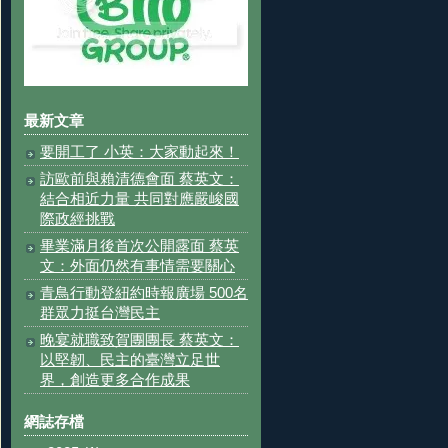
最新文章
要開工了 小英：大家動起來！
訪歐前與賴清德會面 蔡英文：
結合相近力量 共同對應嚴峻國
際政經挑戰
畢業滿月後首次公開露面 蔡英
文：外面仍然有事情需要關心
青鳥行動登紐約時報廣場 500名
群眾力挺台灣民主
晚宴就職致賀團團長 蔡英文：
以堅韌、民主的臺灣立足世
界，創造更多合作成果
網誌存檔