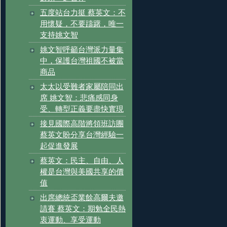
五度站台力挺 蔡英文：不
用懷疑，不要躊躇，唯一
支持姚文智
姚文智呼籲台灣派力量集
中，保護台灣祖國不被當
商品
太太以受難者家屬陪同出
席 姚文智：悲痛感同身
受、轉型正義要盡快實現
接見國際高階將領班訪團
蔡英文盼分享台灣經驗一
起促進發展
蔡英文：民主、自由、人
權是台灣與美國共享的價
值
出席總統盃業餘高爾夫邀
請賽 蔡英文：期勉全民熱
衷運動、享受運動