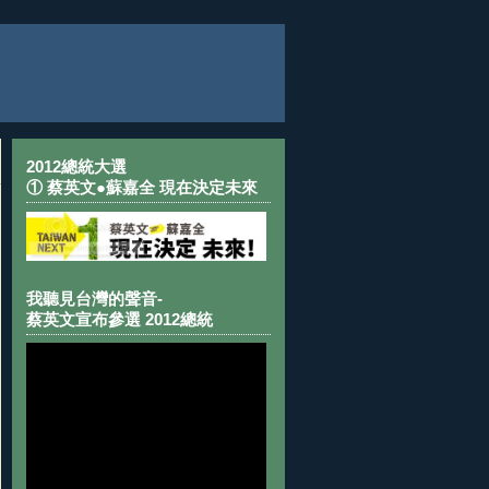
2012總統大選
① 蔡英文●蘇嘉全 現在決定未來
我聽見台灣的聲音-
蔡英文宣布參選 2012總統