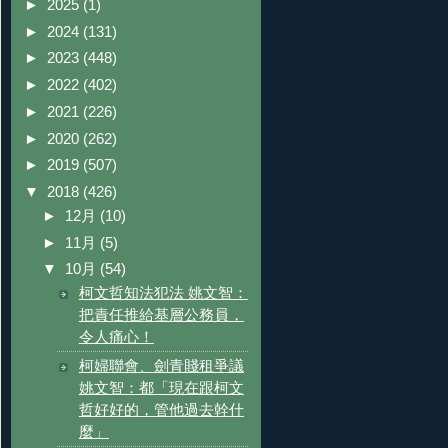
►
2025
(1)
►
2024
(131)
►
2023
(448)
►
2022
(402)
►
2021
(226)
►
2020
(262)
►
2019
(507)
▼
2018
(426)
►
12月
(10)
►
11月
(5)
▼
10月
(54)
柯文哲知法犯法 姚文智：
把責任推給基層公務員，
令人痛心！
柯婦聯會、劍青賤租爭議
姚文智：都「現在跟柯文
哲好好的，管他過去幹什
麼」