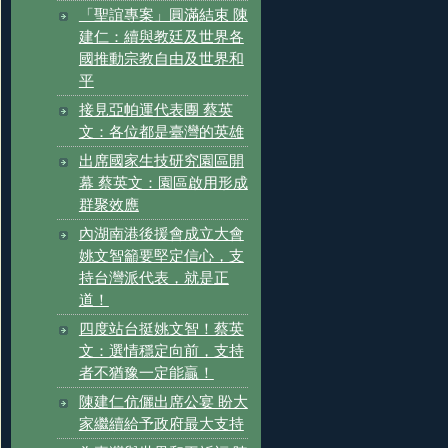
「聖誼專案」圓滿結束 陳
建仁：續與教廷及世界各
國推動宗教自由及世界和
平
接見亞帕運代表團 蔡英
文：各位都是臺灣的英雄
出席國家生技研究園區開
幕 蔡英文：園區啟用形成
群聚效應
內湖南港後援會成立大會
姚文智籲要堅定信心，支
持台灣派代表，就是正
道！
四度站台挺姚文智！蔡英
文：選情穩定向前，支持
者不猶豫一定能贏！
陳建仁伉儷出席公宴 盼大
家繼續給予政府最大支持