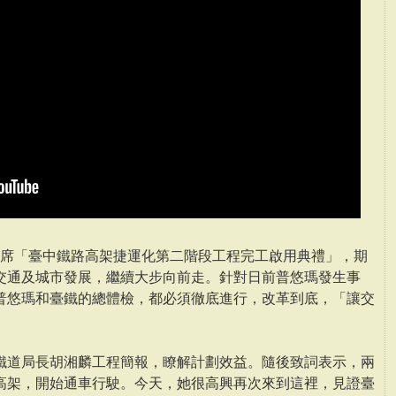
午出席「臺中鐵路高架捷運化第二階段工程完工啟用典禮」，期
交通及城市發展，繼續大步向前走。針對日前普悠瑪發生事
普悠瑪和臺鐵的總體檢，都必須徹底進行，改革到底，「讓交
」
鐵道局長胡湘麟工程簡報，瞭解計劃效益。隨後致詞表示，兩
高架，開始通車行駛。今天，她很高興再次來到這裡，見證臺