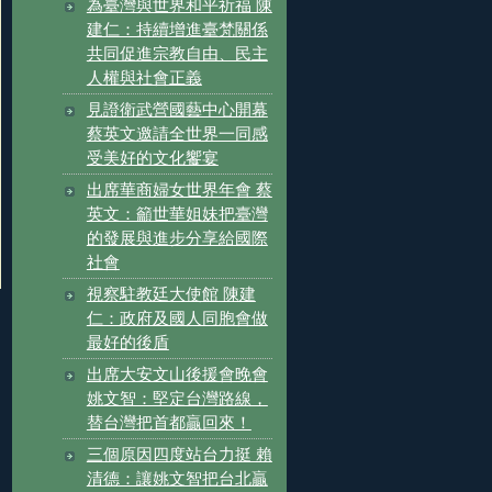
為臺灣與世界和平祈福 陳
建仁：持續增進臺梵關係
共同促進宗教自由、民主
人權與社會正義
見證衛武營國藝中心開幕
蔡英文邀請全世界一同感
受美好的文化饗宴
出席華商婦女世界年會 蔡
英文：籲世華姐妹把臺灣
的發展與進步分享給國際
社會
視察駐教廷大使館 陳建
仁：政府及國人同胞會做
最好的後盾
出席大安文山後援會晚會
姚文智：堅定台灣路線，
替台灣把首都贏回來！
三個原因四度站台力挺 賴
清德：讓姚文智把台北贏