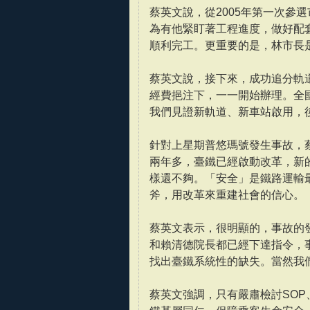
蔡英文說，從2005年第一次參
為有他緊盯著工程進度，做好配
順利完工。更重要的是，林市長
蔡英文說，接下來，成功追分軌
經費挹注下，一一開始辦理。全
我們見證新軌道、新車站啟用，
針對上星期普悠瑪號發生事故，
兩年多，臺鐵已經啟動改革，新
樣還不夠。「安全」是鐵路運輸
斧，用改革來重建社會的信心。
蔡英文表示，很明顯的，事故的
和賴清德院長都已經下達指令，
找出臺鐵系統性的缺失。當然我
蔡英文強調，只有嚴肅檢討SO