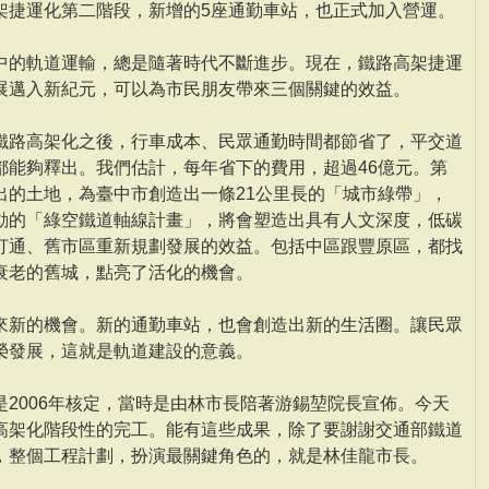
架捷運化第二階段，新增的5座通勤車站，也正式加入營運。
中的軌道運輸，總是隨著時代不斷進步。現在，鐵路高架捷運
展邁入新紀元，可以為市民朋友帶來三個關鍵的效益。
鐵路高架化之後，行車成本、民眾通勤時間都節省了，平交道
都能夠釋出。我們估計，每年省下的費用，超過46億元。第
出的土地，為臺中市創造出一條21公里長的「城市綠帶」，
動的「綠空鐵道軸線計畫」，將會塑造出具有人文深度，低碳
打通、舊市區重新規劃發展的效益。包括中區跟豐原區，都找
衰老的舊城，點亮了活化的機會。
來新的機會。新的通勤車站，也會創造出新的生活圈。讓民眾
榮發展，這就是軌道建設的意義。
2006年核定，當時是由林市長陪著游錫堃院長宣佈。今天
高架化階段性的完工。能有這些成果，除了要謝謝交通部鐵道
，整個工程計劃，扮演最關鍵角色的，就是林佳龍市長。