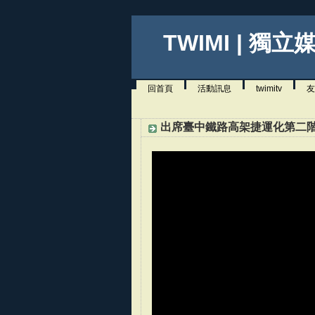
TWIMI | 獨立
回首頁
活動訊息
twimitv
友
出席臺中鐵路高架捷運化第二階