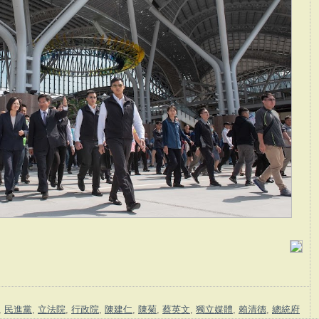
,
民進黨
,
立法院
,
行政院
,
陳建仁
,
陳菊
,
蔡英文
,
獨立媒體
,
賴清德
,
總統府