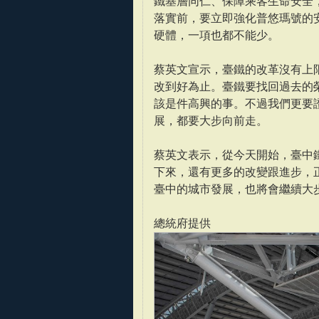
鐵基層同仁、保障乘客生命安全
落實前，要立即強化普悠瑪號的
硬體，一項也都不能少。
蔡英文宣示，臺鐵的改革沒有上
改到好為止。臺鐵要找回過去的
該是件高興的事。不過我們更要
展，都要大步向前走。
蔡英文表示，從今天開始，臺中
下來，還有更多的改變跟進步，
臺中的城市發展，也將會繼續大
總統府提供