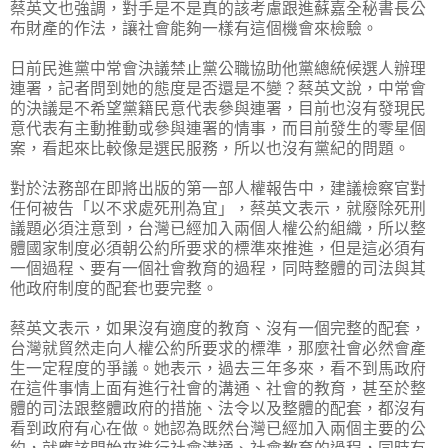
蔡英文也強調，對手是不是真的該考慮跟進蘇嘉全秘書長公
布財產的作法，讓社會能夠一樣有這個機會來檢驗。
日前民進黨中常會決議禁止黨公職協助他黨總統候選人辦理
連署，記者問到她的態度是否還是不變？蔡英文說，中常會
的決議是不希望黨籍民意代表參與連署，目前也沒有發現民
意代表有主動推動或參與連署的情事，而目前發生的零星個
案，看起來比較像是選民服務，所以也沒有黨紀的問題。
對於法務部在即將出版的第一部人權報告中，建議檢察官對
任何被告「以不求處死刑為宜」，蔡英文表示，就廢除死刑
議題必須注意到，台灣已經加入兩個人權公約組織，所以整
體國家制度必須朝公約所要求的標準來推進，但是這必須有
一個過程、要有一個社會教育的過程，同時整體的司法與其
他政府制度的配套也要完整。
蔡英文表示，如果沒有適度的教育、沒有一個完整的配套，
台灣就貿然走向人權公約所要求的標準，那麼社會必然會產
生一定程度的爭議。她表示，過去三年多來，看不到馬政府
在這件事情上面有進行社會的溝通、社會的教育，甚至於整
體的司法跟整體政府的措施、法令以及整體的配套，都沒有
看到政府有心在做。她認為既然台灣已經加入兩個主要的公