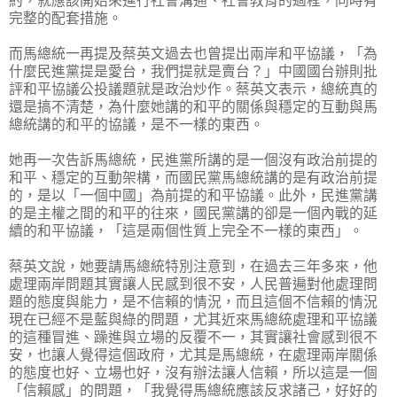
約，就應該開始來進行社會溝通、社會教育的過程，同時有
完整的配套措施。
而馬總統一再提及蔡英文過去也曾提出兩岸和平協議，「為
什麼民進黨提是愛台，我們提就是賣台？」中國國台辦則批
評和平協議公投議題就是政治炒作。蔡英文表示，總統真的
還是搞不清楚，為什麼她講的和平的關係與穩定的互動與馬
總統講的和平的協議，是不一樣的東西。
她再一次告訴馬總統，民進黨所講的是一個沒有政治前提的
和平、穩定的互動架構，而國民黨馬總統講的是有政治前提
的，是以「一個中國」為前提的和平協議。此外，民進黨講
的是主權之間的和平的往來，國民黨講的卻是一個內戰的延
續的和平協議，「這是兩個性質上完全不一樣的東西」。
蔡英文說，她要請馬總統特別注意到，在過去三年多來，他
處理兩岸問題其實讓人民感到很不安，人民普遍對他處理問
題的態度與能力，是不信賴的情況，而且這個不信賴的情況
現在已經不是藍與綠的問題，尤其近來馬總統處理和平協議
的這種冒進、躁進與立場的反覆不一，其實讓社會感到很不
安，也讓人覺得這個政府，尤其是馬總統，在處理兩岸關係
的態度也好、立場也好，沒有辦法讓人信賴，所以這是一個
「信賴感」的問題，「我覺得馬總統應該反求諸己，好好的