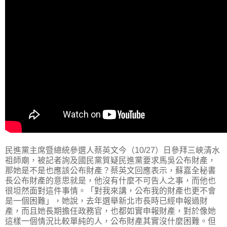
民進黨主席暨總統參選人蔡英文今（10/27）日參拜三峽清水
祖師廟，被記者詢及國民黨質疑民進黨要求馬吳公布財產，
那她是不是也應該公布財產？蔡英文回應表示，蘇嘉全秘書
長公布財產的意思就是，他沒有什麼不可告人之事，而他也
很坦然面對這件事情。「對我來講，公布我的財產也更不會
是一個困難」，她說，去年選舉新北市長時已經申報過財
產，而且她長期擔任政務官，也都如實申報財產，對於像她
這樣一個情況比較單純的人，公布財產其實沒什麼困難。但