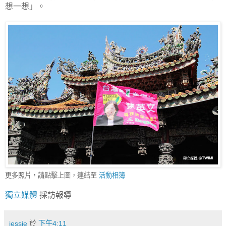
想一想」。
更多照片，請點擊上圖，連結至
活動相簿
獨立媒體
採訪報導
jessie
於
下午4:11