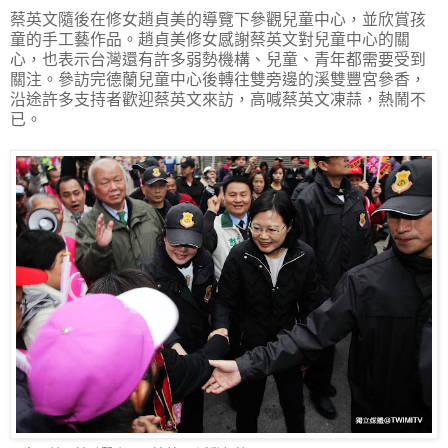
蔡英文隨後在修女趙貞美的導覽下參觀兒童中心，並欣賞孩
童的手工藝作品。趙貞美修女感謝蔡英文對兒童中心的關
心，也表示台灣還有許多弱勢機構、兒童、青年都需要受到
關注。參訪完德蘭兒童中心後轉往雙旁邊的溪雙豐宮參香，
沿途許多支持者歡迎蔡英文來訪，高喊蔡英文凍蒜，熱鬧不
已。