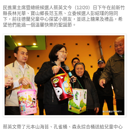
民進黨主席暨總統候選人蔡英文今（12/20）日下午在前新竹
縣長林光華、寶山鄉長范玉燕、立委候選人彭紹瑾的陪同
下，前往德蘭兒童中心探望小朋友，並送上糖果及禮品，希
望他們能過一個溫馨快樂的聖誕節。
蔡英文帶了元本山海苔、孔雀桶、森永綜合桶送給兒童中心