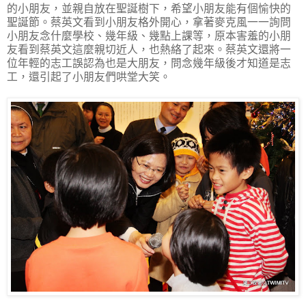
的小朋友，並親自放在聖誕樹下，希望小朋友能有個愉快的
聖誕節。蔡英文看到小朋友格外開心，拿著麥克風一一詢問
小朋友念什麼學校、幾年級、幾點上課等，原本害羞的小朋
友看到蔡英文這麼親切近人，也熱絡了起來。蔡英文還將一
位年輕的志工誤認為也是大朋友，問念幾年級後才知道是志
工，還引起了小朋友們哄堂大笑。