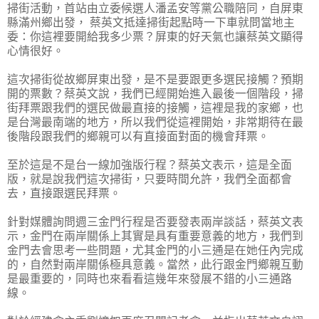
掃街活動，首站由立委候選人潘孟安等黨公職陪同，自屏東
縣滿州鄉出發， 蔡英文抵達掃街起點時一下車就問當地主
委：你這裡要開給我多少票？屏東的好天氣也讓蔡英文顯得
心情很好。
這次掃街從故鄉屏東出發，是不是要跟更多選民接觸？預期
開的票數？蔡英文說，我們已經開始進入最後一個階段，掃
街拜票跟我們的選民做最直接的接觸，這裡是我的家鄉，也
是台灣最南端的地方，所以我們從這裡開始，非常期待在最
後階段跟我們的鄉親可以有直接面對面的機會拜票。
至於這是不是台一線加強版行程？蔡英文表示，這是全面
版，就是說我們這次掃街，只要時間允許，我們全面都會
去，直接跟選民拜票。
針對媒體詢問週三金門行程是否要發表兩岸談話，蔡英文表
示，金門在兩岸關係上其實是具有重要意義的地方，我們到
金門去會思考一些問題，尤其金門的小三通是在她任內完成
的，自然對兩岸關係極具意義。當然，此行跟金門鄉親互動
是最重要的，同時也來看看這幾年來發展不錯的小三通路
線。