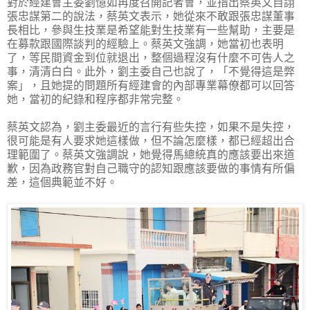
對於經建會主委劉憶如再度召開記者會，並指出蔡英文自詡
張忠謀第二的說法，蔡英文表示，她從來不敢跟張忠謀董事
長相比，參與生技業是希望能對生技業有一些幫助，主要是
在募款跟國際談判的經驗上。蔡英文強調，她當初也表明
了，等民間資金到位就退出，整個過程沒有什麼不可告人之
事，清清白白。此外，劉主委自己也說了，「不覺得這是弊
案」，且她提的問題所有經建會的內部專業幕僚都可以回答
她，當初的紀錄和程序都非常完整。
蔡英文認為，劉主委最近的言行有些失控，如果不是失控，
很可能是有人要求她這樣做，但不論怎麼樣，都已經超出合
理範圍了。蔡英文強調說，她覺得馬總統真的應該要出來道
歉，因為政務官對自己職守的認知跟應該要做的事情有所偏
差，這個典範並不好。