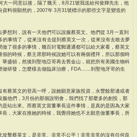
何大一同意以後，隔了幾天，8月21號我送給何俊輝先生，他
資料很顯然的，2007年 3月31號標示的那些文字是變造的
去夢想到，說有一天他們可以說服蔡英文。他們從 3月一直到
d做很多的事情了，從來沒有去提到蔡英文一次，從來沒有去敢去夢
間做了很多的事情，幾百封電郵通通都可以給大家看，蔡英文
暑假的時候，蔡主席那時候說她可以有兩個禮拜，所以那個時
、華盛頓，然後到聖地亞哥再去舊金山，就把所有美國生物科
麼做研發，怎麼樣去做臨床治療，FDA……到聖地牙哥的生
沒有蔡英文的登高一呼，說她願意家族投資，永豐餘那邊或者
說服他們，3月份的那個說明會，我們找了那麼多的創投，那
的是站出來。而蔡英文當董事長這件事情，是真的是因為大家
事長，大家在推她的時候，我覺得她也不太願意做董事長，所
此攻擊蔡英文，是非常、非常不公平！非常非常的沒有任何良