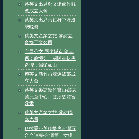
蔡英文出席鄭文燦蘆竹競
總成立大會
蔡英文出席黃仁杼中壢造
勢晚會
蔡英文產業之旅-參訪立
多祿工業公司
宇昌公文 兩度變造 陳其
邁：劉憶如、國民黨抹黑
造假，鐵證如山
蔡英文新竹市競選總部成
立大會
蔡英文參訪新竹寶山鄉德
蘭兒童中心、雙溪雙豐宮
參香
蔡英文產業之旅-參訪聯
嘉光電
科技業小英後援會台灣百
合合唱團-台灣第一女總