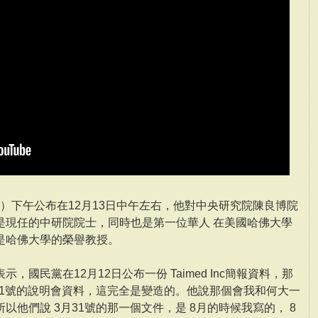
5）下午公布在12月13日中午左右，他對中央研究院陳良博院
是現任的中研院院士，同時也是第一位華人 在美國哈佛大學
是哈佛大學的榮譽教授。
國民黨在12月12日公布一份 Taimed Inc簡報資料，那
月31號的說明會資料，這完全是變造的。他說那個會我和何大一
他們說 3月31號的那一個文件，是 8月的時候我寫的， 8