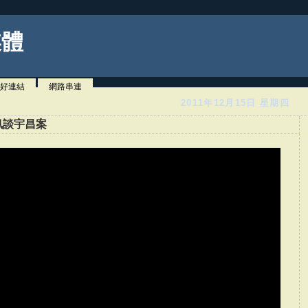
媒體
好連結
網路串連
2011年12月15日 星期四
訊談宇昌案