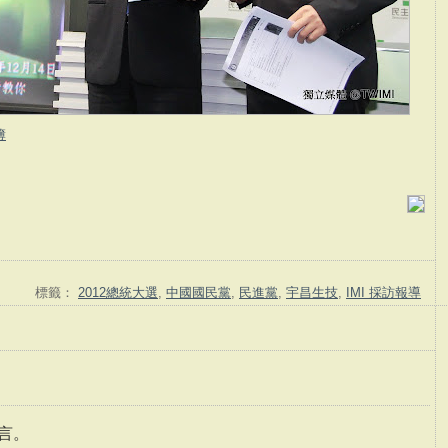
簿
標籤：
2012總統大選
,
中國國民黨
,
民進黨
,
宇昌生技
,
IMI 採訪報導
言。