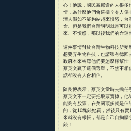
心！他說，國民黨那邊的人很多
情，為什麼他們會這樣？令人傷
灣人假如不能夠站起來憤怒，台
命。但是我們台灣明明就是可以
來、不憤怒，那以後我們的命運
這件事情對於台灣生物科技所受
想要弄生物科技，也請張有德回去
政府本來答應他們要怎麼樣幫忙
蔡英文贏了這個選舉，不然不相
話都沒有人會相信。
陳良博表示，蔡英文當時去擔任
蔡英文不一定要把股票賣掉，他
能夠有股票，在美國頂多就是信
的，從10塊錢她買，然後只有賣
來就沒有報帳，都是自己自掏腰
錢！