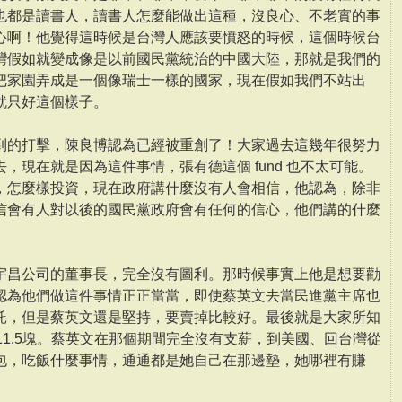
也都是讀書人，讀書人怎麼能做出這種，沒良心、不老實的事
心啊！他覺得這時候是台灣人應該要憤怒的時候，這個時候台
灣假如就變成像是以前國民黨統治的中國大陸，那就是我們的
把家園弄成是一個像瑞士一樣的國家，現在假如我們不站出
就只好這個樣子。
到的打擊，陳良博認為已經被重創了！大家過去這幾年很努力
，現在就是因為這件事情，張有德這個 fund 也不太可能。
，怎麼樣投資，現在政府講什麼沒有人會相信，他認為，除非
信會有人對以後的國民黨政府會有任何的信心，他們講的什麼
宇昌公司的董事長，完全沒有圖利。那時候事實上他是想要勸
認為他們做這件事情正正當當，即使蔡英文去當民進黨主席也
託，但是蔡英文還是堅持，要賣掉比較好。最後就是大家所知
11.5塊。蔡英文在那個期間完全沒有支薪，到美國、回台灣從
包，吃飯什麼事情，通通都是她自己在那邊墊，她哪裡有賺