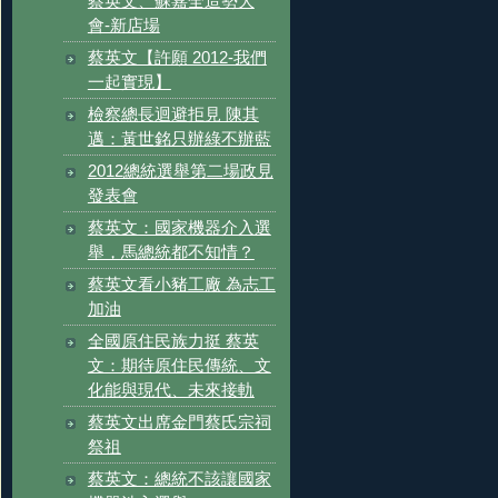
蔡英文、蘇嘉全造勢大
會-新店場
蔡英文【許願 2012-我們
一起實現】
檢察總長迴避拒見 陳其
邁：黃世銘只辦綠不辦藍
2012總統選舉第二場政見
發表會
蔡英文：國家機器介入選
舉，馬總統都不知情？
蔡英文看小豬工廠 為志工
加油
全國原住民族力挺 蔡英
文：期待原住民傳統、文
化能與現代、未來接軌
蔡英文出席金門蔡氏宗祠
祭祖
蔡英文：總統不該讓國家