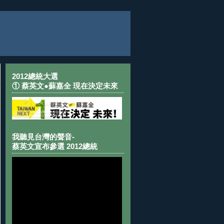
2012總統大選
① 蔡英文●蘇嘉全 現在決定未來
我聽見台灣的聲音-
蔡英文宣布參選 2012總統