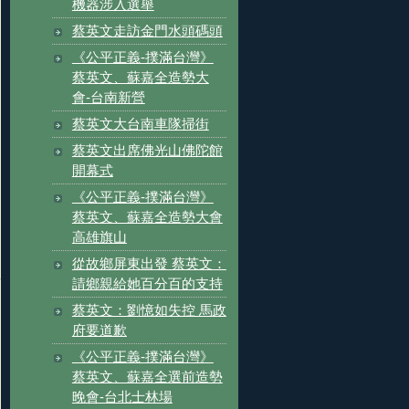
機器涉入選舉
蔡英文走訪金門水頭碼頭
《公平正義-撲滿台灣》
蔡英文、蘇嘉全造勢大
會-台南新營
蔡英文大台南車隊掃街
蔡英文出席佛光山佛陀館
開幕式
《公平正義-撲滿台灣》
蔡英文、蘇嘉全造勢大會
高雄旗山
從故鄉屏東出發 蔡英文：
請鄉親給她百分百的支持
蔡英文：劉憶如失控 馬政
府要道歉
《公平正義-撲滿台灣》
蔡英文、蘇嘉全選前造勢
晚會-台北士林場