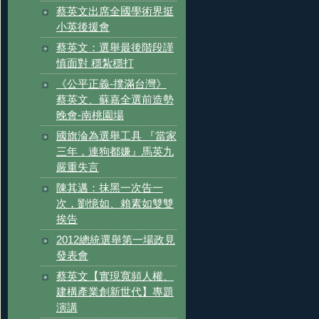
蔡英文出席全國學術界挺
小英後援會
蔡英文：選舉最後階段謹
慎面對 穩紮穩打
《公平正義-撲滿台灣》
蔡英文、蘇嘉全選前造勢
晚會-南桃園場
國旗淪為選舉工具 『當家
三年，連狗都嫌』馬英九
嚴重失言
陳其邁：抹黑一次告一
次，劉憶如、賴素如雙雙
挨告
2012總統選舉第一場政見
發表會
蔡英文【實現寬頻人權、
建構產業創新世代】專題
演講