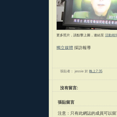
更多照片，請點擊上圖，連結至
活動相
獨立媒體
採訪報導
張貼者：
jessie
於
晚上7:35
沒有留言:
張貼留言
注意：只有此網誌的成員可以留