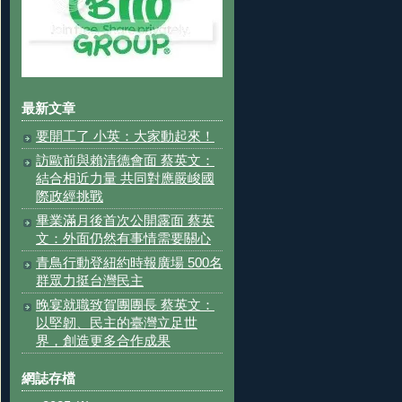
最新文章
要開工了 小英：大家動起來！
訪歐前與賴清德會面 蔡英文：
結合相近力量 共同對應嚴峻國
際政經挑戰
畢業滿月後首次公開露面 蔡英
文：外面仍然有事情需要關心
青鳥行動登紐約時報廣場 500名
群眾力挺台灣民主
晚宴就職致賀團團長 蔡英文：
以堅韌、民主的臺灣立足世
界，創造更多合作成果
網誌存檔