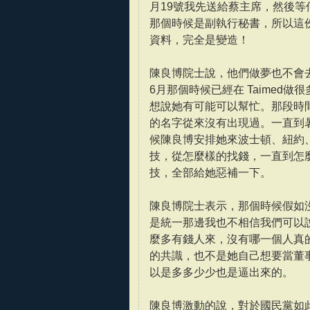
月19號我先送給蔡主席，然後等
那個時候是副執行秘書，所以這份
資料，完全是變造！
陳良博院士說，他們做夢也不會
6月那個時候已經在 Taime
想說她有可能可以幫忙。那段時
的名字從來沒有出現過。一直到
候陳良博安排她來波士頓、紐約
技，從怎麼樣的找錢，一直到怎
技，全部給她惡補一下。
陳良博院士表示，那個時候假如
是統一那邊我也不相信我們可以
麼多有錢人來，沒有哪一個人真
的共識，也不是她自己想要當董
以是多多少少也是逼出來的。
陳良博激動的說，對於國民黨如