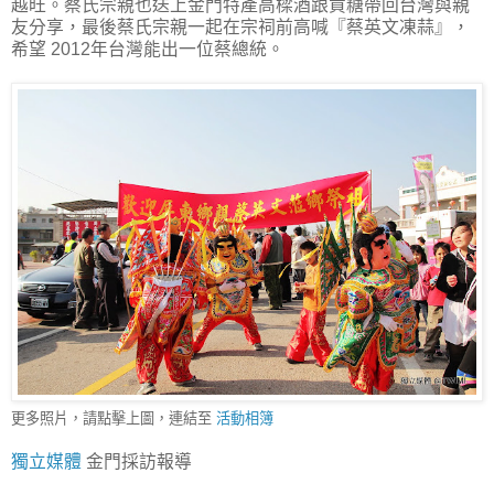
越旺。蔡氏宗親也送上金門特產高樑酒跟貢糖帶回台灣與親
友分享，最後蔡氏宗親一起在宗祠前高喊『蔡英文凍蒜』，
希望 2012年台灣能出一位蔡總統。
更多照片，請點擊上圖，連結至
活動相簿
獨立媒體
金門採訪報導