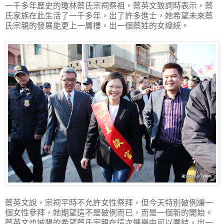
一千多年歷史的瓊林蔡氏宗祠祭祖，蔡英文致詞時表示，蔡
氏家族在此生活了一千多年，出了許多進士，她希望未來蔡
氏宗親的發展能更上一層樓，出一個蔡姓的女總統。
蔡英文說，宗祠平時不允許女性祭拜，但今天特別破例讓一
個女性參拜，她期望這不是破例而已，而是一個新的開始。
蔡英文也誠懇的希望蔡氏宗親在這次選舉中可以團結，出一