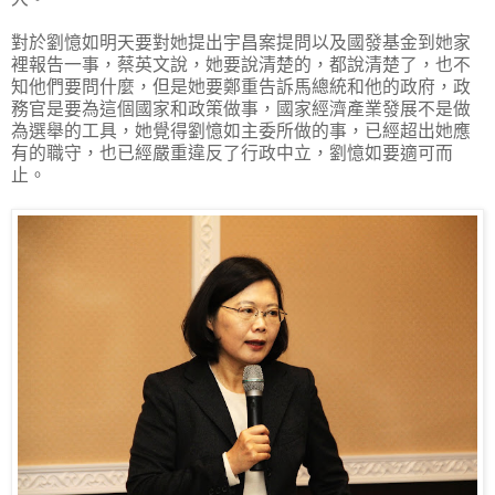
對於劉憶如明天要對她提出宇昌案提問以及國發基金到她家
裡報告一事，蔡英文說，她要說清楚的，都說清楚了，也不
知他們要問什麼，但是她要鄭重告訴馬總統和他的政府，政
務官是要為這個國家和政策做事，國家經濟產業發展不是做
為選舉的工具，她覺得劉憶如主委所做的事，已經超出她應
有的職守，也已經嚴重違反了行政中立，劉憶如要適可而
止。