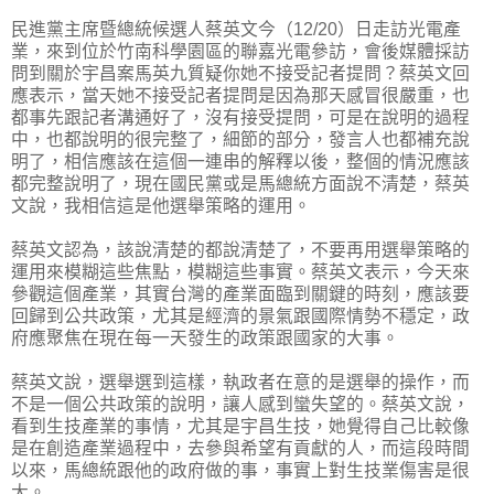
民進黨主席暨總統候選人蔡英文今（12/20）日走訪光電產
業，來到位於竹南科學園區的聯嘉光電參訪，會後媒體採訪
問到關於宇昌案馬英九質疑你她不接受記者提問？蔡英文回
應表示，當天她不接受記者提問是因為那天感冒很嚴重，也
都事先跟記者溝通好了，沒有接受提問，可是在說明的過程
中，也都說明的很完整了，細節的部分，發言人也都補充說
明了，相信應該在這個一連串的解釋以後，整個的情況應該
都完整說明了，現在國民黨或是馬總統方面說不清楚，蔡英
文說，我相信這是他選舉策略的運用。
蔡英文認為，該說清楚的都說清楚了，不要再用選舉策略的
運用來模糊這些焦點，模糊這些事實。蔡英文表示，今天來
參觀這個產業，其實台灣的產業面臨到關鍵的時刻，應該要
回歸到公共政策，尤其是經濟的景氣跟國際情勢不穩定，政
府應聚焦在現在每一天發生的政策跟國家的大事。
蔡英文說，選舉選到這樣，執政者在意的是選舉的操作，而
不是一個公共政策的說明，讓人感到蠻失望的。蔡英文說，
看到生技產業的事情，尤其是宇昌生技，她覺得自己比較像
是在創造產業過程中，去參與希望有貢獻的人，而這段時間
以來，馬總統跟他的政府做的事，事實上對生技業傷害是很
大。