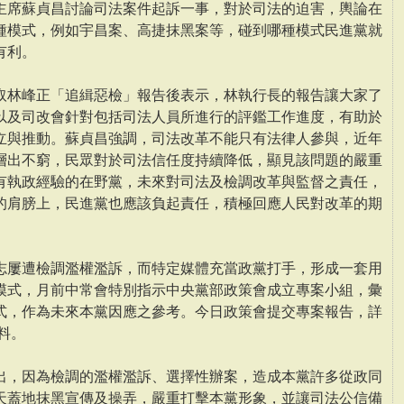
主席蘇貞昌討論司法案件起訴一事，對於司法的迫害，輿論在
種模式，例如宇昌案、高捷抹黑案等，碰到哪種模式民進黨就
有利。
取林峰正「追緝惡檢」報告後表示，林執行長的報告讓大家了
以及司改會針對包括司法人員所進行的評鑑工作進度，有助於
立與推動。蘇貞昌強調，司法改革不能只有法律人參與，近年
層出不窮，民眾對於司法信任度持續降低，顯見該問題的嚴重
有執政經驗的在野黨，未來對司法及檢調改革與監督之責任，
的肩膀上，民進黨也應該負起責任，積極回應人民對改革的期
志屢遭檢調濫權濫訴，而特定媒體充當政黨打手，形成一套用
模式，月前中常會特別指示中央黨部政策會成立專案小組，彙
式，作為未來本黨因應之參考。今日政策會提交專案報告，詳
料。
出，因為檢調的濫權濫訴、選擇性辦案，造成本黨許多從政同
天蓋地抹黑宣傳及操弄，嚴重打擊本黨形象，並讓司法公信備