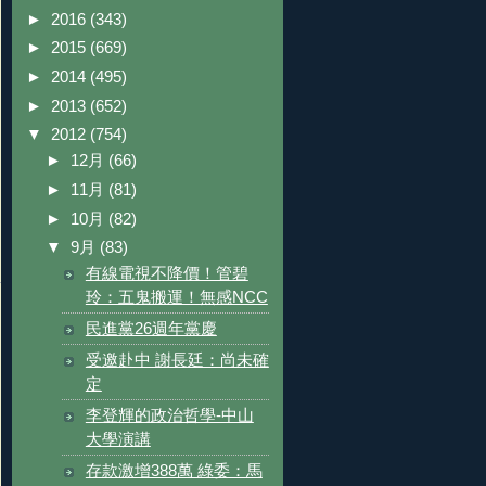
►
2016
(343)
►
2015
(669)
►
2014
(495)
►
2013
(652)
▼
2012
(754)
►
12月
(66)
►
11月
(81)
►
10月
(82)
▼
9月
(83)
有線電視不降價！管碧
玲：五鬼搬運！無感NCC
民進黨26週年黨慶
受邀赴中 謝長廷：尚未確
定
李登輝的政治哲學-中山
大學演講
存款激增388萬 綠委：馬