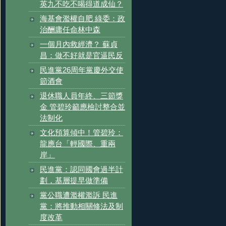
英九不吃不喝得道成仙？
海基會濫權自肥 綠委：政
治酬庸任命林中森
一個月內救經濟？ 蘇貞
昌：做不好就是官逼民反
民進黨26周年黨慶外交使
節酒會
退休職人員年終、三節獎
金 管碧玲籲應檢討整合並
法制化
文化預算傾中！管碧玲：
龍應台「輕國際、重兩
岸」
民進黨：認同國會過半計
劃，基層提早做準備
黨公職遭濫權濫訴 民進
黨：將推動相關修法及制
度改革