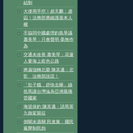
結制
大便用手挖！趙天麟：虐
囚！法務部應維護基本人
權
不協同中國處理釣島爭議
蕭美琴：只會聲明 毫無作
為
交通未改善 蕭美琴：花蓮
人要海上藍色公路
將扁強轉北榮 陳其邁：北
監、法務部說謊！
「肚子餓，趕快去睡」綠
批馬讓台灣淪為亞洲最痛
苦國家
海巡保釣 陳其邁：請馬英
九御駕親征
倒閣未過關 民進黨：國民
黨壓制民怨