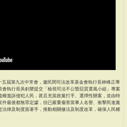
第十五屆第九次中常會，邀民間司法改革基金會執行長林峰正專
策會執行長吳釗燮提交「檢視司法不公暨惡質選風小組」專案
濫權濫訴侵犯人民，甚且充當政黨打手、選擇性辦案，並由特
案件最後都無罪定讞，但已嚴重傷害當事人名譽、衝擊民進黨
從法律及制度面著手，推動相關修法及制度改革，確保人民權