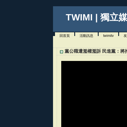
TWIMI | 獨立
回首頁
活動訊息
twimitv
友
黨公職遭濫權濫訴 民進黨：將