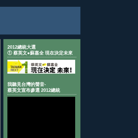
2012總統大選
① 蔡英文●蘇嘉全 現在決定未來
我聽見台灣的聲音-
蔡英文宣布參選 2012總統