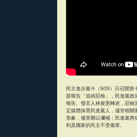
民主進步黨今（9/26）日召開
題報告「追緝惡檢」，民進黨政
報告。發言人林俊憲轉述，惡檢
定媒體抹黑民進黨人，儘管相關
形象，傷害難以彌補；民進黨將
利及國家的民主不受傷害。