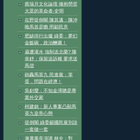
蔡瑞月文化論壇 擁抱勞苦
大眾的革命者-史明
在野提倒閣 陳其邁：陳冲
唯馬首是瞻 罔顧民意
肥缺排行出爐 綠委：夢幻
金飯碗，政治酬庸！
扁遭灌水 強制送北榮? 陳
幸妤：保留追訴權 要求送
馬偕
砲轟馬英九 民進黨：笨
蛋，問題在經濟！
吳釗燮：不知金溥聰是專
業外交家
柯建銘：新人事案凸顯馬
英九皇帝心態
提倒閣 綠委籲國民黨別說
一套做一套
邀蕭萬長演講 林全：對