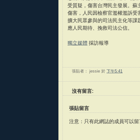
受質疑，傷害台灣民主發展。蘇
傷害，人民因檢察官濫權濫訴受
擴大民眾參與的司法民主化等課
應人民期待、挽救司法公信。
獨立媒體
採訪報導
張貼者：
jessie
於
下午5:41
沒有留言:
張貼留言
注意：只有此網誌的成員可以留