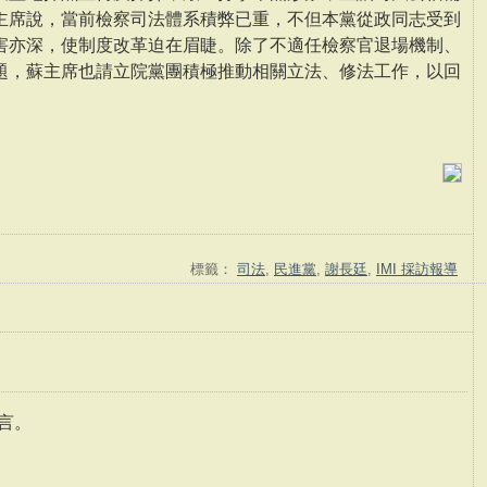
主席說，當前檢察司法體系積弊已重，不但本黨從政同志受到
害亦深，使制度改革迫在眉睫。除了不適任檢察官退場機制、
題，蘇主席也請立院黨團積極推動相關立法、修法工作，以回
標籤：
司法
,
民進黨
,
謝長廷
,
IMI 採訪報導
言。