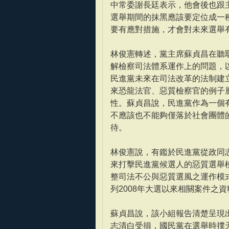
中常委謝長廷表示，他會後也跟
選舉期間的抹黑應該要定位成一
要有應對措施，才會對未來選舉
林俊憲轉述，黨主席蘇貞昌在聽
解檢察司法體系運作上的問題，
民進黨未來在司法改革的法制建
來恐龍法官、惡質檢察官的例子
性。蘇貞昌說，民進黨作為一個
不應該也不能夠僅落於社會團體
待。
林俊憲說，有鑑於民進黨從政同
來打擊民進黨候選人的惡質選舉
整司法不公與惡質選風之運作模
列2008年大選以來相關案件之資
蘇貞昌說，該小組報告清楚呈現
志清白受損，國民黨在選舉時撲