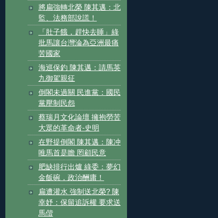
將扁強轉北榮 陳其邁：北
監、法務部說謊！
「肚子餓，趕快去睡」綠
批馬讓台灣淪為亞洲最痛
苦國家
海巡保釣 陳其邁：請馬英
九御駕親征
倒閣未過關 民進黨：國民
黨壓制民怨
蔡瑞月文化論壇 擁抱勞苦
大眾的革命者-史明
在野提倒閣 陳其邁：陳冲
唯馬首是瞻 罔顧民意
肥缺排行出爐 綠委：夢幻
金飯碗，政治酬庸！
扁遭灌水 強制送北榮? 陳
幸妤：保留追訴權 要求送
馬偕