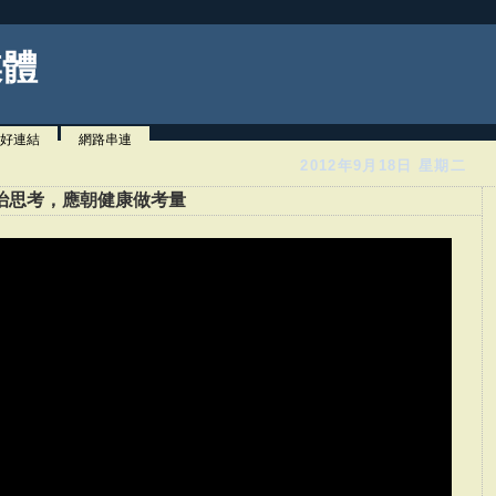
媒體
好連結
網路串連
2012年9月18日 星期二
治思考，應朝健康做考量