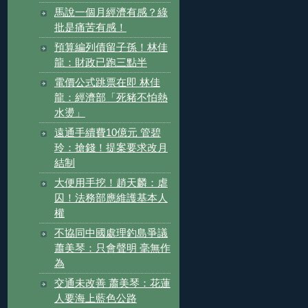
馬說一個月經濟有感？綠
批是痛苦有感！
預算編列債留子孫！林佳
龍：財政已跑三點半
電價公式跳票在即 林佳
龍：經濟部「死豬不怕熱
水燙」
遠通手續費10億元 管碧
玲：搶錢！提案要求改月
結制
大便用手挖！趙天麟：虐
囚！法務部應維護基本人
權
不協同中國處理釣島爭議
蕭美琴：只會聲明 毫無作
為
交通未改善 蕭美琴：花蓮
人要海上藍色公路