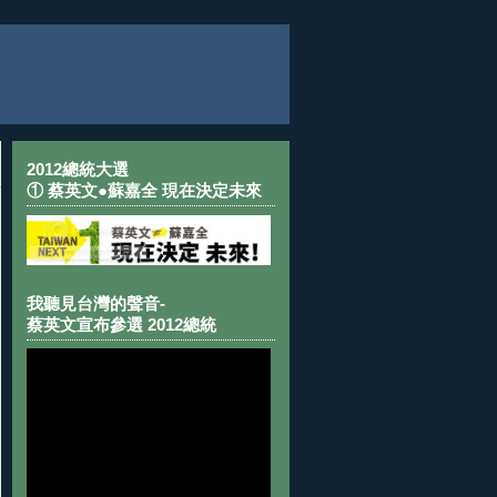
2012總統大選
① 蔡英文●蘇嘉全 現在決定未來
我聽見台灣的聲音-
蔡英文宣布參選 2012總統