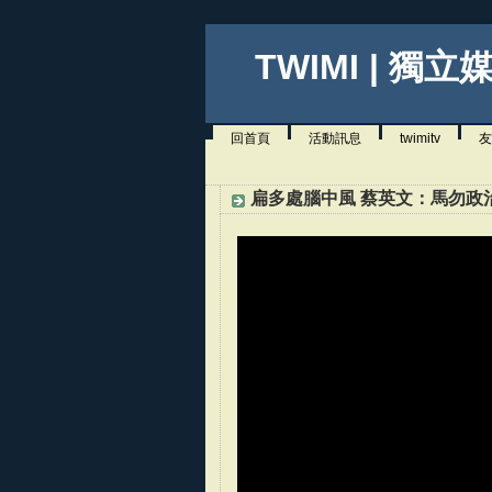
TWIMI | 獨立
回首頁
活動訊息
twimitv
友
扁多處腦中風 蔡英文：馬勿政