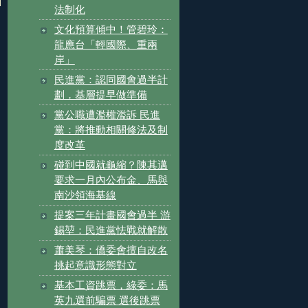
法制化
文化預算傾中！管碧玲：
龍應台「輕國際、重兩
岸」
民進黨：認同國會過半計
劃，基層提早做準備
黨公職遭濫權濫訴 民進
黨：將推動相關修法及制
度改革
碰到中國就龜縮？陳其邁
要求一月內公布金、馬與
南沙領海基線
提案三年計畫國會過半 游
錫堃：民進黨怯戰就解散
蕭美琴：僑委會擅自改名
挑起意識形態對立
基本工資跳票，綠委：馬
英九選前騙票 選後跳票