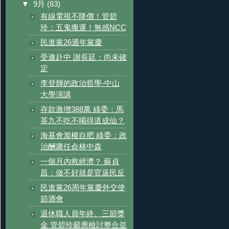
▼
9月
(83)
有線電視不降價！管碧
玲：五鬼搬運！無感NCC
民進黨26週年黨慶
受邀赴中 謝長廷：尚未確
定
李登輝的政治哲學-中山
大學演講
存款激增388萬 綠委：馬
英九不吃不喝得道成仙？
海基會濫權自肥 綠委：政
治酬庸任命林中森
一個月內救經濟？ 蘇貞
昌：做不好就是官逼民反
民進黨26周年黨慶外交使
節酒會
退休職人員年終、三節獎
金 管碧玲籲應檢討整合並