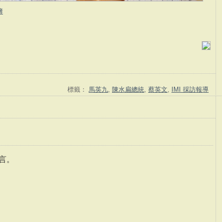
簿
標籤：
馬英九
,
陳水扁總統
,
蔡英文
,
IMI 採訪報導
言。