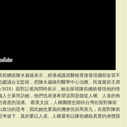
視前總統陳水扁後表示，經過戒護就醫檢查後發現腦部血管不
也建議台北監獄，把陳水扁移到醫學中心治療。民進黨前主席
9/18）面對記者詢問時表示，她去探視陳前總統發現他的情
織人士萊拜訪她，他們也表達希望這間是能從人權、人道的角
治過度的混淆。 蔡英文說，人權團體也期待台灣在面對陳前
出政治的思考，因此她也要屆此機會告訴馬英九，在面對陳前
思考放下，真的要以人道、人權還有以陳前總統真實的身體跟