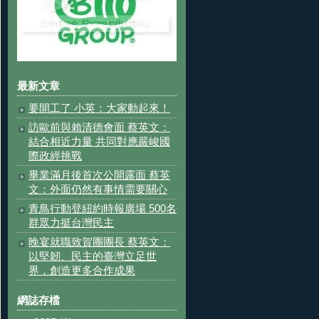
最新文章
要開工了 小英：大家動起來！
訪歐前與賴清德會面 蔡英文：
結合相近力量 共同對應嚴峻國
際政經挑戰
畢業滿月後首次公開露面 蔡英
文：外面仍然有事情需要關心
青鳥行動登紐約時報廣場 500名
群眾力挺台灣民主
晚宴就職致賀團團長 蔡英文：
以堅韌、民主的臺灣立足世
界，創造更多合作成果
網誌存檔