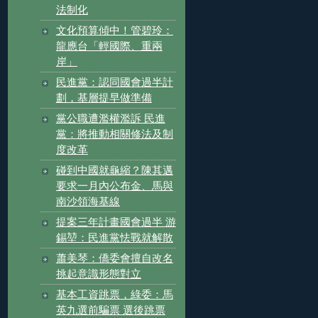
法制化
文化預算傾中！管碧玲：
龍應台「輕國際、重兩
岸」
民進黨：認同國會過半計
劃，基層提早做準備
黨公職遭濫權濫訴 民進
黨：將推動相關修法及制
度改革
碰到中國就龜縮？陳其邁
要求一月內公布金、馬與
南沙領海基線
提案三年計畫國會過半 游
錫堃：民進黨怯戰就解散
蕭美琴：僑委會擅自改名
挑起意識形態對立
基本工資跳票，綠委：馬
英九選前騙票 選後跳票