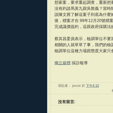
想家案，要求重起調查，重新把
沒有約談馬英九跟吳敦義？當時
談陳文茜了解這案子到底為什麼
後，標案才在 99年12月20
完成議價簽約，這跟政府採購法
蔡其昌委員表示，檢調單位不要
相關的人就草草了事，我們的檢
檢調單位這種力場跟態度大家只
獨立媒體
採訪報導
張貼者：
jessie
於
下午4:10
沒有留言: