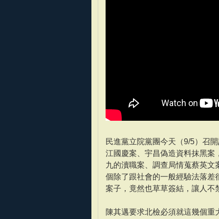
民進黨立院黨團今天（9/5）召
江國慶案、宇昌偽造資料抹黑案
九的瀆職案、調查局情蒐蔡英文
個除了跟社會的一般經驗法落差
案子，竟然也草草簽結，讓人不
陳其邁要求北檢必須就這幾個重