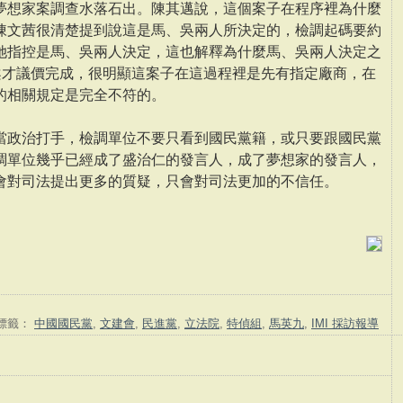
夢想家案調查水落石出。陳其邁說，這個案子在程序裡為什麼
陳文茜很清楚提到說這是馬、吳兩人所決定的，檢調起碼要約
她指控是馬、吳兩人決定，這也解釋為什麼馬、吳兩人決定之
號標案才議價完成，很明顯這案子在這過程裡是先有指定廠商，在
的相關規定是完全不符的。
當政治打手，檢調單位不要只看到國民黨籍，或只要跟國民黨
調單位幾乎已經成了盛治仁的發言人，成了夢想家的發言人，
會對司法提出更多的質疑，只會對司法更加的不信任。
標籤：
中國國民黨
,
文建會
,
民進黨
,
立法院
,
特偵組
,
馬英九
,
IMI 採訪報導