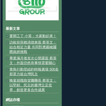
最新文章
要開工了 小英：大家動起來！
訪歐前與賴清德會面 蔡英文：
結合相近力量 共同對應嚴峻國
際政經挑戰
畢業滿月後首次公開露面 蔡英
文：外面仍然有事情需要關心
青鳥行動登紐約時報廣場 500名
群眾力挺台灣民主
晚宴就職致賀團團長 蔡英文：
以堅韌、民主的臺灣立足世
界，創造更多合作成果
網誌存檔