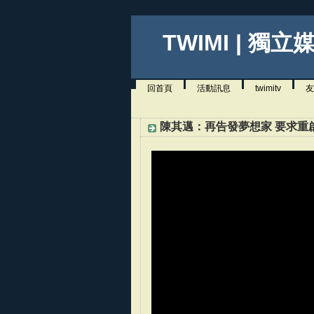
TWIMI | 獨立
回首頁
活動訊息
twimitv
友
陳其邁：再告發夢想家 要求重