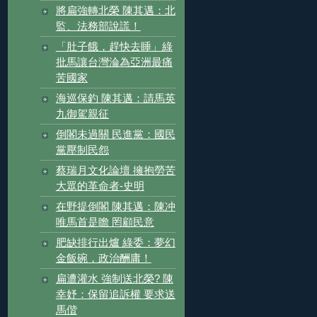
將扁強轉北榮 陳其邁：北
監、法務部說謊！
「肚子餓，趕快去睡」綠
批馬讓台灣淪為亞洲最痛
苦國家
海巡保釣 陳其邁：請馬英
九御駕親征
倒閣未過關 民進黨：國民
黨壓制民怨
蔡瑞月文化論壇 擁抱勞苦
大眾的革命者-史明
在野提倒閣 陳其邁：陳冲
唯馬首是瞻 罔顧民意
肥缺排行出爐 綠委：夢幻
金飯碗，政治酬庸！
扁遭灌水 強制送北榮? 陳
幸妤：保留追訴權 要求送
馬偕