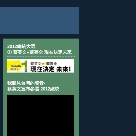
2012總統大選
① 蔡英文●蘇嘉全 現在決定未來
我聽見台灣的聲音-
蔡英文宣布參選 2012總統