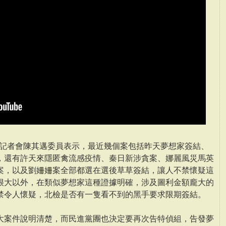
開記者會陳其邁委員表示，最近幾個案包括昨天夢想家簽結、
，還有許天來隱匿禽流感疫情、秦日新涉貪案、娜麗風災馬英
案，以及劉姍姍案全部都選在選後草草簽結，讓人不禁懷疑這
很大以外，在類似夢想家這種證據明確，涉及圖利金額龐大­的
禁令人懷疑，北檢是否有一隻看不到的黑手要求限期簽結。
大案件說明清楚，而民進黨團也決定要再次告特偵組，告發夢