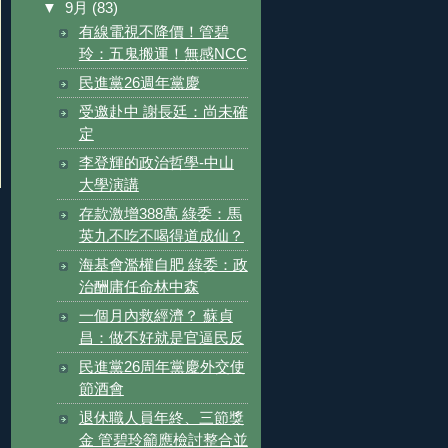
▼
9月
(83)
有線電視不降價！管碧
玲：五鬼搬運！無感NCC
民進黨26週年黨慶
受邀赴中 謝長廷：尚未確
定
李登輝的政治哲學-中山
大學演講
存款激增388萬 綠委：馬
英九不吃不喝得道成仙？
海基會濫權自肥 綠委：政
治酬庸任命林中森
一個月內救經濟？ 蘇貞
昌：做不好就是官逼民反
民進黨26周年黨慶外交使
節酒會
退休職人員年終、三節獎
金 管碧玲籲應檢討整合並