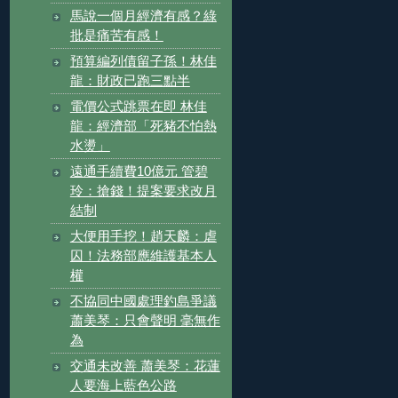
馬說一個月經濟有感？綠
批是痛苦有感！
預算編列債留子孫！林佳
龍：財政已跑三點半
電價公式跳票在即 林佳
龍：經濟部「死豬不怕熱
水燙」
遠通手續費10億元 管碧
玲：搶錢！提案要求改月
結制
大便用手挖！趙天麟：虐
囚！法務部應維護基本人
權
不協同中國處理釣島爭議
蕭美琴：只會聲明 毫無作
為
交通未改善 蕭美琴：花蓮
人要海上藍色公路