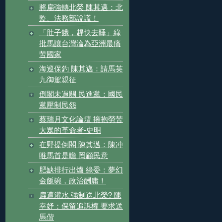
將扁強轉北榮 陳其邁：北
監、法務部說謊！
「肚子餓，趕快去睡」綠
批馬讓台灣淪為亞洲最痛
苦國家
海巡保釣 陳其邁：請馬英
九御駕親征
倒閣未過關 民進黨：國民
黨壓制民怨
蔡瑞月文化論壇 擁抱勞苦
大眾的革命者-史明
在野提倒閣 陳其邁：陳冲
唯馬首是瞻 罔顧民意
肥缺排行出爐 綠委：夢幻
金飯碗，政治酬庸！
扁遭灌水 強制送北榮? 陳
幸妤：保留追訴權 要求送
馬偕