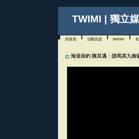
TWIMI | 獨立
回首頁
活動訊息
twimitv
友
海巡保釣 陳其邁：請馬英九御