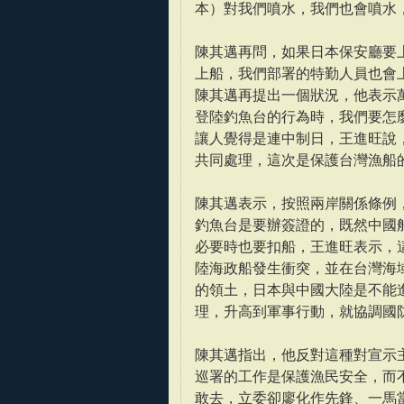
本）對我們噴水，我們也會噴水
陳其邁再問，如果日本保安廳要
上船，我們部署的特勤人員也會
陳其邁再提出一個狀況，他表示
登陸釣魚台的行為時，我們要怎
讓人覺得是連中制日，王進旺說
共同處理，這次是保護台灣漁船
陳其邁表示，按照兩岸關係條例
釣魚台是要辦簽證的，既然中國
必要時也要扣船，王進旺表示，
陸海政船發生衝突，並在台灣海
的領土，日本與中國大陸是不能
理，升高到軍事行動，就協調國
陳其邁指出，他反對這種對宣示
巡署的工作是保護漁民安全，而
敢去，立委卻廖化作先鋒、一馬