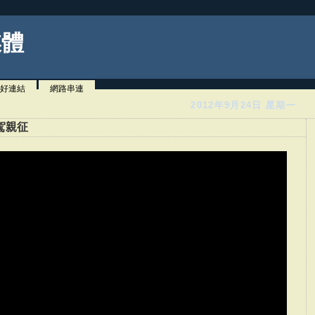
媒體
好連結
網路串連
2012年9月24日 星期一
駕親征