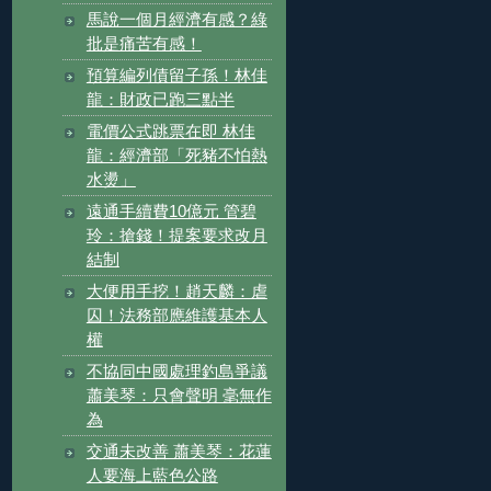
馬說一個月經濟有感？綠
批是痛苦有感！
預算編列債留子孫！林佳
龍：財政已跑三點半
電價公式跳票在即 林佳
龍：經濟部「死豬不怕熱
水燙」
遠通手續費10億元 管碧
玲：搶錢！提案要求改月
結制
大便用手挖！趙天麟：虐
囚！法務部應維護基本人
權
不協同中國處理釣島爭議
蕭美琴：只會聲明 毫無作
為
交通未改善 蕭美琴：花蓮
人要海上藍色公路