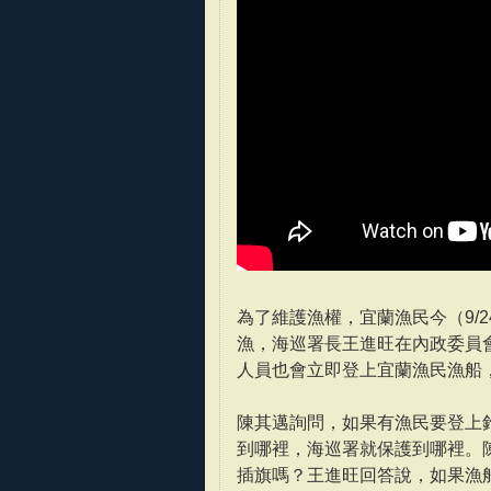
為了維護漁權，宜蘭漁民今（9/
漁，海巡署長王進旺在內政委員
人員也會立即登上宜蘭漁民漁船
陳其邁詢問，如果有漁民要登上
到哪裡，海巡署就保護到哪裡。
插旗嗎？王進旺回答說，如果漁