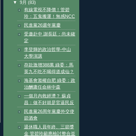
▼
9月
(83)
有線電視不降價！管碧
玲：五鬼搬運！無感NCC
民進黨26週年黨慶
受邀赴中 謝長廷：尚未確
定
李登輝的政治哲學-中山
大學演講
存款激增388萬 綠委：馬
英九不吃不喝得道成仙？
海基會濫權自肥 綠委：政
治酬庸任命林中森
一個月內救經濟？ 蘇貞
昌：做不好就是官逼民反
民進黨26周年黨慶外交使
節酒會
退休職人員年終、三節獎
金 管碧玲籲應檢討整合並