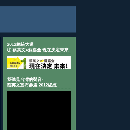
2012總統大選
① 蔡英文●蘇嘉全 現在決定未來
我聽見台灣的聲音-
蔡英文宣布參選 2012總統