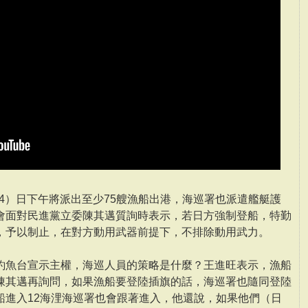
24）日下午將派出至少75艘漁船出港，海巡署也派遣艦艇護
會面對民進黨立委陳其邁質詢時表示，若日方強制登船，特勤
，予以制止，在對方動用武器前提下，不排除動用武力。
釣魚台宣示主權，海巡人員的策略是什麼？王進旺表示，漁船
陳其邁再詢問，如果漁船要登陸插旗的話，海巡署也隨同登陸
船進入12海浬海巡署也會跟著進入，他還說，如果他們（日