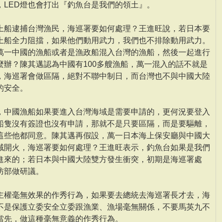
，LED燈也會打出『釣魚台是我們的領土』。
上船逮捕台灣漁民，海巡署要如何處理？王進旺說，若日本要
上船全力阻擋，如果他們動用武力，我們也不排除動用武力。
萬一中國的漁船或者是漁政船混入台灣的漁船，然後一起進行
麼辦？陳其邁認為中國有100多艘漁船，萬一混入的話不就是
，海巡署會做區隔，絕對不聯中制日，而台灣也不與中國大陸
的安全。
，中國漁船如果要進入台灣海域是需要申請的，更何況要登入
船隻沒有簽證也沒有申請，那就不是只要區隔，而是要驅離，
這些他都同意。陳其邁再假設，萬一日本海上保安廳與中國大
域開火，海巡署要如何處理？王進旺表示，釣魚台如果是我們
進來的；若日本與中國大陸雙方發生衝突，初期是海巡署處
防部做研議。
主權毫無效果的作秀行為，如果要去總統去海巡署長才去，海
不是保護立委安全立委跟漁業、漁場毫無關係，不要馬英九不
當先，做這種毫無意義的作秀行為。