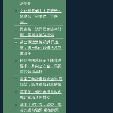
法制化
文化預算傾中！管碧玲：
龍應台「輕國際、重兩
岸」
民進黨：認同國會過半計
劃，基層提早做準備
黨公職遭濫權濫訴 民進
黨：將推動相關修法及制
度改革
碰到中國就龜縮？陳其邁
要求一月內公布金、馬與
南沙領海基線
提案三年計畫國會過半 游
錫堃：民進黨怯戰就解散
蕭美琴：僑委會擅自改名
挑起意識形態對立
基本工資跳票，綠委：馬
英九選前騙票 選後跳票