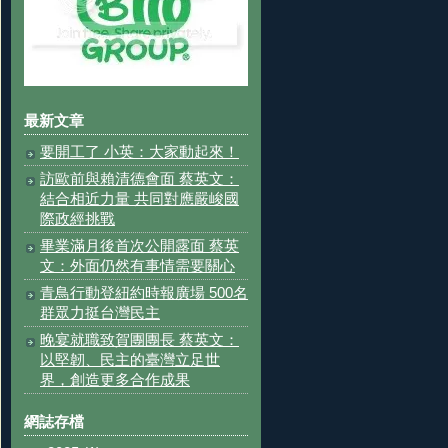
最新文章
要開工了 小英：大家動起來！
訪歐前與賴清德會面 蔡英文：
結合相近力量 共同對應嚴峻國
際政經挑戰
畢業滿月後首次公開露面 蔡英
文：外面仍然有事情需要關心
青鳥行動登紐約時報廣場 500名
群眾力挺台灣民主
晚宴就職致賀團團長 蔡英文：
以堅韌、民主的臺灣立足世
界，創造更多合作成果
網誌存檔