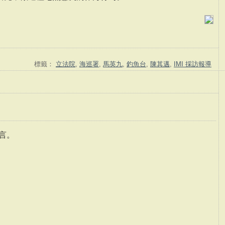
標籤：
立法院
,
海巡署
,
馬英九
,
釣魚台
,
陳其邁
,
IMI 採訪報導
言。