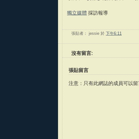
獨立媒體
採訪報導
張貼者：
jessie
於
下午6:11
沒有留言:
張貼留言
注意：只有此網誌的成員可以留