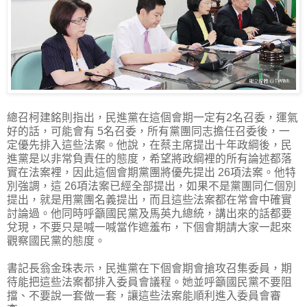
總召柯建銘則指出，民進黨在這個會期一定有2名召委，運氣
好的話，可能會有 5名召委，所有黨團同志擔任召委後，一
定優先排入這些法案。他說，在蔡主席提出十年政綱後，民
進黨是以非常負責任的態度，希望將政綱裡的所有論述都落
實在法案裡，因此這個會期黨團將優先提出 26項法案。他特
別強調，這 26項法案已經全部提出，如果不是黨團同仁個別
提出，就是用黨團名義提出，而且這些法案都在常會中確實
討論過。他同時呼籲國民黨及馬英九總統，講出來的話都要
兌現，不要只是喊一喊當作遮羞布，下個會期請大家一起來
觀察國民黨的態度。
書記長翁金珠表示，民進黨在下個會期會搶攻召集委員，期
待能把這些法案都排入委員會議程。她並呼籲國民黨不要阻
擋、不要說一套做一套，讓這些法案能順利進入委員會審