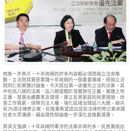
她進一步表示，十年政綱的許多內容都必須透過立法來推
動，立法院其實是實踐十年政綱的一個重要場域，經過立法
院同仁和黨團討論後，今天提出第一波優先立法的法案，其
中包括八類的法案，這八類是關於落實居住正義、實踐土地
正義、發展永續農業及環境、建立友善家庭的就業措施、改
善工作貧窮、保障司法人權、強化區域治理這八大類，總共
有26項法律修正案，民進黨希望提出這些法律的修正案來跟
社會大眾溝通，藉由理性辯論進一步深化並推動落實。
蔡英文強調，十年政綱所牽涉的法案非常的多，民進黨挑出