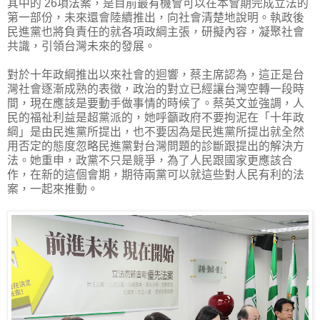
其中的 26項法案，是目前最有機會可以在本會期完成立法的
第一部份，未來還會陸續推出，向社會清楚地說明。執政後
民進黨也將負責任的就各項政綱主張，研擬內容，凝聚社會
共識，引領台灣未來的發展。
對於十年政綱推出以來社會的迴響，蔡主席認為，這正是台
灣社會逐漸成熟的表徵，政治的對立已經讓台灣空轉一段時
間，現在應該是要動手做事情的時候了。蔡英文並強調，人
民的福祉利益是超黨派的，她呼籲政府不要拘泥在「十年政
綱」是由民進黨所提出，也不要因為是民進黨所提出就全然
用否定的態度忽略民進黨對台灣問題的診斷跟提出的解決方
法。她重申，政黨不只是競爭，為了人民跟國家更應該合
作，在新的這個會期，期待兩黨可以就這些對人民有利的法
案，一起來推動。