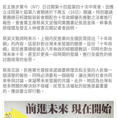
民主進步黨今（9/7）日召開第十四屆第四十次中常會，因應
立法院第七屆第八會期將於下周五（16日）開議，特別邀請
黨團總召柯建銘就新會期配合十年政綱優先推動之法案進行
報告，會後黨主席蔡英文並偕同黨團書記長翁金珠、幹事長
蔡煌瑯及發言人林俊憲召開記者會說明。
蔡英文致詞時表示，上個月民進黨向全國民眾提出「十年政
綱」的內容，這是針對台灣未來發展的願景。這份「十年政
綱」是民進黨總結過去八年執政的經驗跟教訓，同時也對台
灣未來十年，甚至於更長一段時間的發展，進行全面性的檢
討跟政策的省思。
蔡英文說，民進黨也曾經承諾過要將理念和主張向人民做一
個清楚的報告，同時必須要有一個過程，讓台灣的社會共同
來參與討論，來凝聚未來發展的共識。此外，她認為台灣有
很多問題的解決刻不容緩，民眾生活福祉的促進是最重要
的，應該要立即行動。