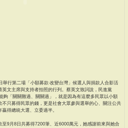
日舉行第二場「小額募款‧改變台灣」候選人與捐款人合影活
蔡英文主席與支持者拍照的行列。蔡英文致詞說，民進黨
，能夠「關關難過、關關過」，就是因為有這麼多民眾以小額
款不只募得民眾的錢，更是社會大眾參與選舉的心、關注公共
年贏得總統大選、立委過半。
9月8日共募得7200筆、近6000萬元，她感謝前來與她合