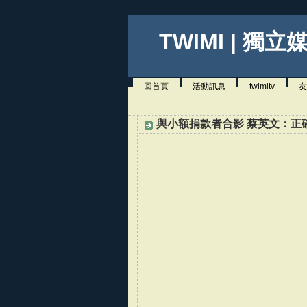
TWIMI | 獨立
回首頁
活動訊息
twimitv
友
與小額捐款者合影 蔡英文：正