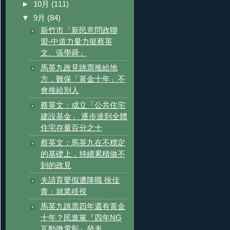
►
10月
(111)
▼
9月
(84)
新竹市「新民意問政聯
盟-中道力量力挺蔡英
文、張學舜」
馬英九政見跳票推給地
方，難保「黃金十年」不
會推給別人
蔡英文：成立「公共住宅
建設基金」 逐步達到全體
住宅存量百分之十
蔡英文：馬英九在不穩定
的基礎上，持續累積做不
到的政見
夫請育嬰假遭降職 徐佳
青：就業歧視
馬英九跳票四年還有黃金
十年？民進黨『四年NG
互動微電影』發表