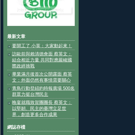
最新文章
要開工了 小英：大家動起來！
訪歐前與賴清德會面 蔡英文：
結合相近力量 共同對應嚴峻國
際政經挑戰
畢業滿月後首次公開露面 蔡英
文：外面仍然有事情需要關心
青鳥行動登紐約時報廣場 500名
群眾力挺台灣民主
晚宴就職致賀團團長 蔡英文：
以堅韌、民主的臺灣立足世
界，創造更多合作成果
網誌存檔