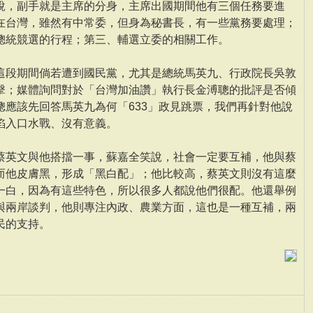
說，副手就是主席的分身，主席出國期間他有三個任務要進
在台灣，雖然有中常委，但身為秘書長，有一些黨務要處理；
總統競選的行程；第三、輔選立委的相關工作。
這段期間倘若遭到國民黨，尤其是總統馬英九、行政院長吳敦
擊；媒體詢問對於「台灣加油讚」執行長金溥聰的批評是否傾
聰應該先回答馬英九為何「633」政見跳票，我們再針對他說
陷入口水戰、沒有意義。
蔡英文與他搭擋一事，蘇嘉全笑說，社會一定要互補，他與蔡
而他皮膚黑，形成「黑白配」；他比較高，蔡英文則沒有這麼
一白，因為有這些特色，所以很多人都說他們很配。他還舉例
與兩岸談判，他則專注內政、農業方面，這也是一種互補，兩
民的支持。