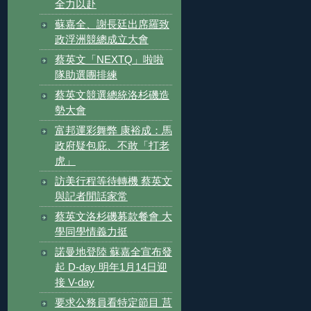
全力以赴
蘇嘉全、謝長廷出席羅致
政浮洲競總成立大會
蔡英文「NEXTQ」啦啦
隊助選團排練
蔡英文競選總統洛杉磯造
勢大會
富邦運彩舞弊 康裕成：馬
政府疑包庇、不敢「打老
虎」
訪美行程等待轉機 蔡英文
與記者閒話家常
蔡英文洛杉磯募款餐會 大
學同學情義力挺
諾曼地登陸 蘇嘉全宣布發
起 D-day 明年1月14日迎
接 V-day
要求公務員看特定節目 莒