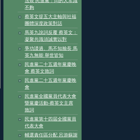
法規 民進黨：問的人常識
不夠
蔡英文提五大主軸與社福
團體深度政策對話
馬英九說詞反覆 蔡英文：
凝聚共識須誠實以對
爭功諉過、馬不知臉長 馬
英九無能 舉世皆知
民進黨二十五週年黨慶晚
會 蔡英文致詞
民進黨二十五週年黨慶晚
會
民進黨全國黨員代表大會
暨黨慶活動-蔡英文主席
致詞
民進黨第十四屆全國黨員
代表大會
輔選責任區分配 呂游蘇謝