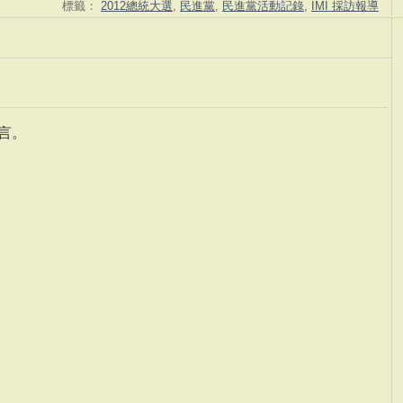
標籤：
2012總統大選
,
民進黨
,
民進黨活動記錄
,
IMI 採訪報導
言。