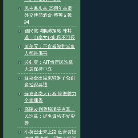
民主進步黨 25週年黨慶
外交使節酒會-蔡英文致
詞
國民黨擱擱纏策略 陳其
邁：山寨文化此風不可長
蕭美琴：不實報導對當事
人都是傷害
吳釗燮：AIT肯定民進黨
大選保持中立
蘇嘉全出席東驛獅子會創
會授證典禮
蘇嘉全鐵人行程 恢復體力
全靠睡覺
高院改判蔡煌瑯等有罪，
民進黨：提名資格不受影
響
小英巴士未上路 藍營質疑