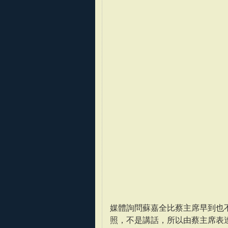
媒體詢問蘇嘉全比蔡主席早到也
照，不是講話，所以由蔡主席表