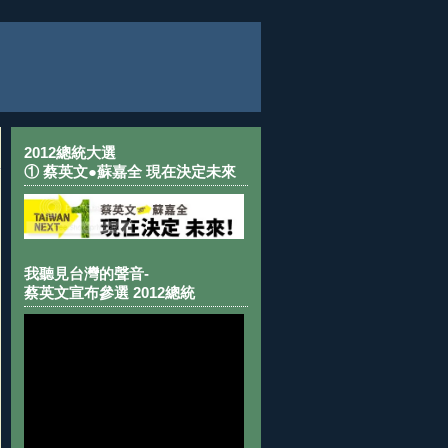
2012總統大選
① 蔡英文●蘇嘉全 現在決定未來
我聽見台灣的聲音-
蔡英文宣布參選 2012總統