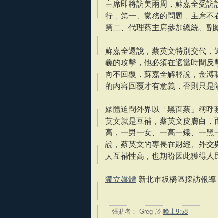
主席即將訪美兩周，蘇嘉全受訪
行，第一、黨務的問題，主席不
第二、代理蔡主席參加總統、副
蘇嘉全還說，蔡英文特別交代，
義的攻擊，他必須在適當時間反
向不回覆，蘇嘉全解釋說，金溥
的內容回覆才有意義，否則只是
媒體追問外界以「黑面蔡」稱呼
英文就是互補，蔡英文皮膚白，
高，一男一女、一高一矮、一黑
說，蔡英文的專長在財經、外交
人互補性高，也期盼因此獲得人
獨立媒體
新北市板橋區採訪報導
張貼者：
Greg
於
晚上9:58