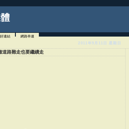
媒體
好連結
網路串連
2011年9月11日 星期日
確道路難走也要繼續走