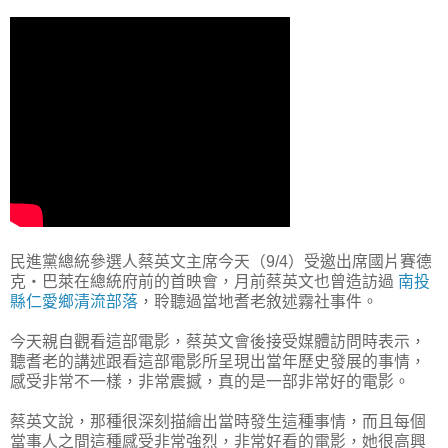
民進黨總統參選人蔡英文主席今天（9/4）受邀出席國片賽德
克‧巴萊在總統府前的首映會，月前蔡英文也曾造訪過
南投
縣仁愛鄉清流部落
，聆聽過當地耆老敘述霧社事件。
今天親自觀看這部電影，蔡英文會後接受媒體訪問時表示，
聽耆老的講述跟看這部電影所呈現出當年歷史發展的事情，
感受非常不一樣，非常震撼，真的是一部非常好的電影。
蔡英文說，那種很深刻描繪出當時發生這種事情，而且每個
當事人之間這種感受非常強烈，非常好看的電影，她很高興