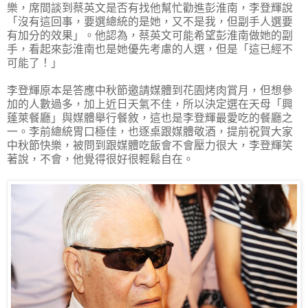
樂，席間談到蔡英文是否有找他幫忙勸進彭淮南，李登輝說
「沒有這回事，要選總統的是她，又不是我，但副手人選要
有加分的效果」。他認為，蔡英文可能希望彭淮南做她的副
手，看起來彭淮南也是她優先考慮的人選，但是「這已經不
可能了！」
李登輝原本是答應中秋節邀請媒體到花園烤肉賞月，但想參
加的人數過多，加上近日天氣不佳，所以決定選在天母「興
蓬萊餐廳」與媒體舉行餐敘，這也是李登輝最愛吃的餐廳之
一。李前總統胃口極佳，也逐桌跟媒體敬酒，提前祝賀大家
中秋節快樂，被問到跟媒體吃飯會不會壓力很大，李登輝笑
著說，不會，他覺得很好很輕鬆自在。