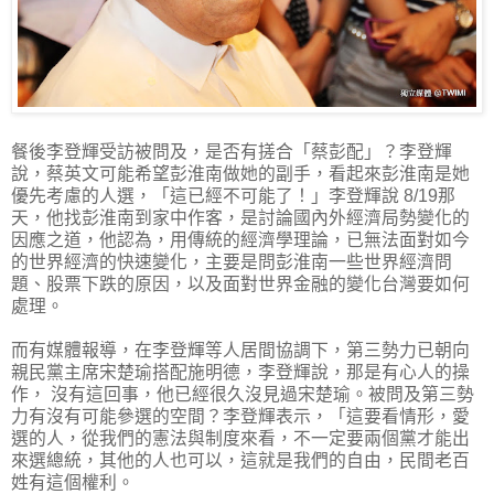
餐後李登輝受訪被問及，是否有搓合「蔡彭配」？李登輝
說，蔡英文可能希望彭淮南做她的副手，看起來彭淮南是她
優先考慮的人選，「這已經不可能了！」李登輝說 8/19那
天，他找彭淮南到家中作客，是討論國內外經濟局勢變化的
因應之道，他認為，用傳統的經濟學理論，已無法面對如今
的世界經濟的快速變化，主要是問彭淮南一些世界經濟問
題、股票下跌的原因，以及面對世界金融的變化台灣要如何
處理。
而有媒體報導，在李登輝等人居間協調下，第三勢力已朝向
親民黨主席宋楚瑜搭配施明德，李登輝說，那是有心人的操
作， 沒有這回事，他已經很久沒見過宋楚瑜。被問及第三勢
力有沒有可能參選的空間？李登輝表示，「這要看情形，愛
選的人，從我們的憲法與制度來看，不一定要兩個黨才能出
來選總統，其他的人也可以，這就是我們的自由，民間老百
姓有這個權利。