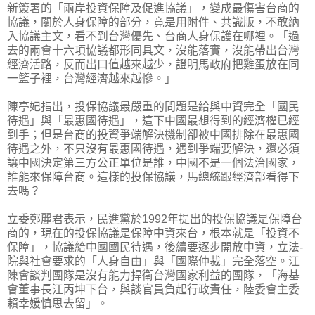
新簽署的「兩岸投資保障及促進協議」，變成最傷害台商的
協議，關於人身保障的部分，竟是用附件、共識版，不敢納
入協議主­文，看不到台灣優先、台商人身保護在哪裡。「過
去的兩會十六項協議都形同具文，沒能落實，沒能帶出台灣
經濟活路，反而出口值越來越少，證明馬政府把雞蛋放在同
一籃子裡，台­灣經濟越來越慘。」
陳亭妃指出，投保協議最嚴重的問題是給與中資完全「國民
待遇」與「最惠國待遇」，這下中國最想得到的經濟權已經
到手；但是台商的投資爭端解決機制卻被中國排除在最惠國
待遇­之外，不只沒有最惠國待遇，遇到爭端要解決，還必須
讓中國決定第三方公正單位是誰，中國不是一個法治國家，
誰能來保障台商。這樣的投保協議，馬總統跟經濟部看得下
去嗎？
立委鄭麗君表示，民進黨於1992年提出的投保協議是保障台
商的，現在的投保協議是保障中資來台，根本就是「投資不
保障」，協議給中國國民待遇，後續要逐步開放中資，立法­
院與社會要求的「人身自由」與「國際仲裁」完全落空。江
陳會談判團隊是沒有能力捍衛台灣國家利益的團隊，「海基
會董事長江丙坤下台，與談官員負起行政責任，陸委會主委
賴幸­媛慎思去留」。