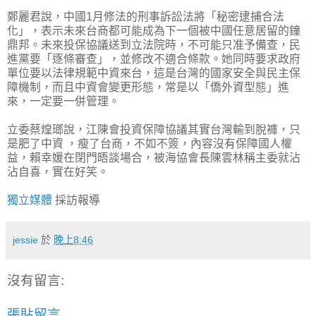
鄭麗君說，中國1月修法的刑事訴訟法將「秘密逮捕合法
化」，表示未來台商都可能成為下一個被中國任意居留的鐘
鼎邦。未來投保協議送到立法院時，不可能只准予備查，民
進黨要­「逐條審查」，並修改不適合條款。她同時要求政府
單位要以法律規範中資來台，這是台灣的國家安全與民主保
障機制，而且中資會變更形態，常是以「僑外資型態」進
來，一定要一­併管理。
立委蔡煌瑯說，江陳會投資保障協議其實台灣輸到脫褲，只
是肥了中資 ，瘦了台商，不如不簽，內容沒有保障國人權
益，賴幸媛在閉門晤談場合，被海協會長陳雲林稱主委就沾
沾自喜，實在好笑。
獨立媒體
採訪報導
jessie
於
晚上8:46
沒有留言:
張貼留言