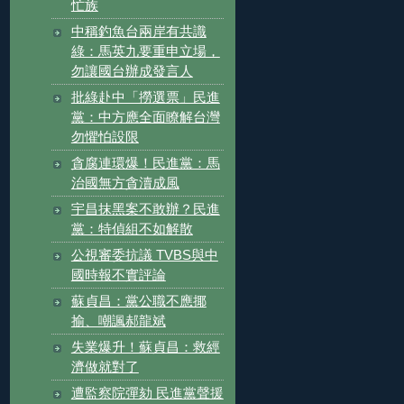
忙族
中稱釣魚台兩岸有共識
綠：馬英九要重申立場，
勿讓國台辦成發言人
批綠赴中「撈選票」民進
黨：中方應全面瞭解台灣
勿懼怕設限
貪腐連環爆！民進黨：馬
治國無方貪瀆成風
宇昌抹黑案不敢辦？民進
黨：特偵組不如解散
公視審委抗議 TVBS與中
國時報不實評論
蘇貞昌：黨公職不應揶
揄、嘲諷郝龍斌
失業爆升！蘇貞昌：救經
濟做就對了
遭監察院彈劾 民進黨聲援