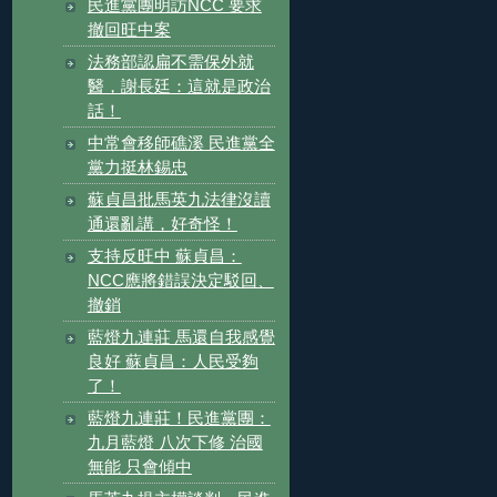
民進黨團明訪NCC 要求
撤回旺中案
法務部認扁不需保外就
醫，謝長廷：這就是政治
話！
中常會移師礁溪 民進黨全
黨力挺林錫忠
蘇貞昌批馬英九法律沒讀
通還亂講，好奇怪！
支持反旺中 蘇貞昌：
NCC應將錯誤決定駁回、
撤銷
藍燈九連莊 馬還自我感覺
良好 蘇貞昌：人民受夠
了！
藍燈九連莊！民進黨團：
九月藍燈 八次下修 治國
無能 只會傾中