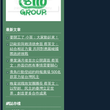
最新文章
要開工了 小英：大家動起來！
訪歐前與賴清德會面 蔡英文：
結合相近力量 共同對應嚴峻國
際政經挑戰
畢業滿月後首次公開露面 蔡英
文：外面仍然有事情需要關心
青鳥行動登紐約時報廣場 500名
群眾力挺台灣民主
晚宴就職致賀團團長 蔡英文：
以堅韌、民主的臺灣立足世
界，創造更多合作成果
網誌存檔