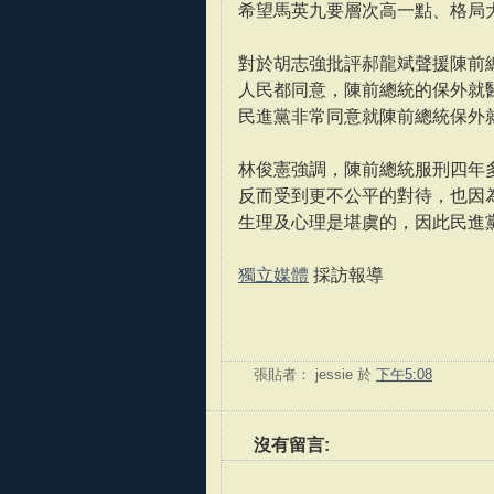
希望馬英九要層次高一點、格局
對於胡志強批評郝龍斌聲援陳前
人民都同意，陳前總統的保外就
民進黨非常同意就陳前總統保外
林俊憲強調，陳前總統服刑四年
反而受到更不公平的對待，也因
生理及心理是堪虞的，因此民進
獨立媒體
採訪報導
張貼者：
jessie
於
下午5:08
沒有留言: