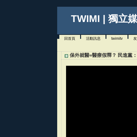
TWIMI | 獨立
回首頁
活動訊息
twimitv
友
保外就醫=醫療假釋？ 民進黨