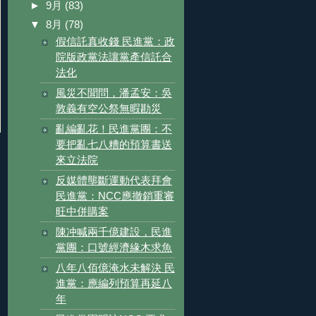
►
9月
(83)
▼
8月
(78)
假信託真收錢 民進黨：政
院版政黨法讓黨產信託合
法化
風災不聞問，潘孟安：吳
敦義有空公祭無暇勘災
亂編亂花！民進黨團：不
要把亂七八糟的預算書送
來立法院
反媒體壟斷運動代表拜會
民進黨：NCC應撤銷重審
旺中併購案
陳冲喊兩千億建設，民進
黨團：口號經濟緣木求魚
八年八佰億淹水未解決 民
進黨：應編列預算再延八
年