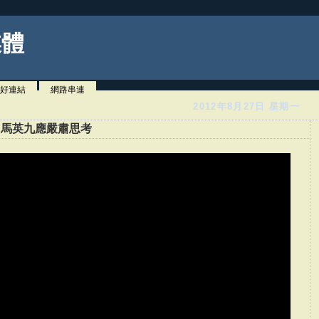
媒體
好連結
網路串連
2012年8月27日 星期一
：馬英九應嚴肅思考