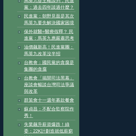
馬英九提主權談判，民進
黨：過去四年談過什麼？
民進黨：朝野見面是其次
馬英九要先解決國家困境
保外就醫=醫療假釋？ 民
進黨：馬英九應嚴肅思考
油價飆新高！民進黨團：
馬英九改革沒半招
台教會：國民黨的貪腐是
集團的貪腐
台教會「揭開司法黑幕」
座談會暢談台灣司法爭議
與改革
群策會十一週年募款餐會
蘇貞昌：不配合監察院作
秀！
失業飆升薪資爆跌！綠
委：22K計劃造就低薪窮