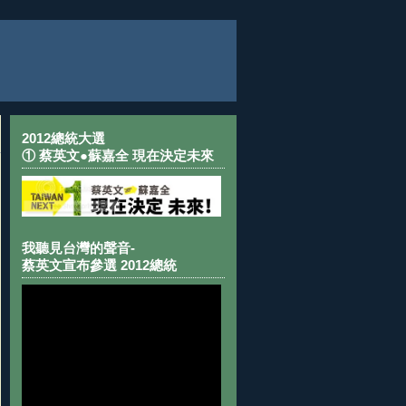
2012總統大選
① 蔡英文●蘇嘉全 現在決定未來
我聽見台灣的聲音-
蔡英文宣布參選 2012總統