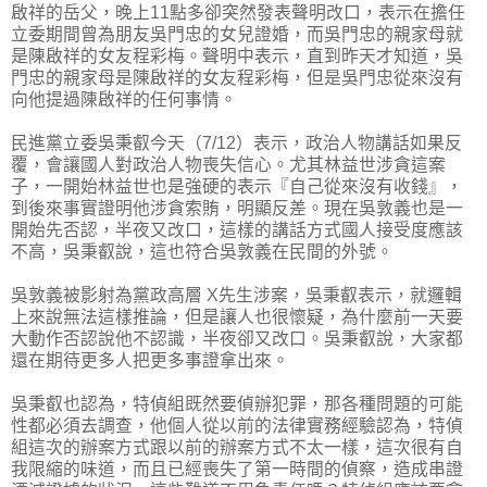
啟祥的岳父，晚上11點多卻突然發表聲明改口，表示在擔任
立委期間曾為朋友吳門忠的女兒證婚，而吳門忠的親家母就
是陳啟祥的女友程彩梅。聲明中表示，直到昨天才知道，吳
門忠的親家母是陳啟祥的女友程彩梅，但是吳門忠從來沒有
向他提過陳啟祥的任何事情。
民進黨立委吳秉叡今天（7/12）表示，政治人物講話如果反
覆，會讓國人對政治人物喪失信心。尤其林益世涉貪這案
子，一開始林益世也是強硬的表示『自己從來沒有收錢』，
到後來事實證明他涉貪索賄，明顯反差。現在吳敦義也是一
開始先否認，半夜又改口，這樣的講話方式國人接受度應該
不高，吳秉叡說，這也符合吳敦義在民間的外號。
吳敦義被影射為黨政高層 X先生涉案，吳秉叡表示，就邏輯
上來說無法這樣推論，但是讓人也很懷疑，為什麼前一天要
大動作否認說他不認識，半夜卻又改口。吳秉叡說，大家都
還在期待更多人把更多事證拿出來。
吳秉叡也認為，特偵組既然要偵辦犯罪，那各種問題的可能
性都必須去調查，他個人從以前的法律實務經驗認為，特偵
組這次的辦案方式跟以前的辦案方式不太一樣，這次很有自
我限縮的味道，而且已經喪失了第一時間的偵察，造成串證