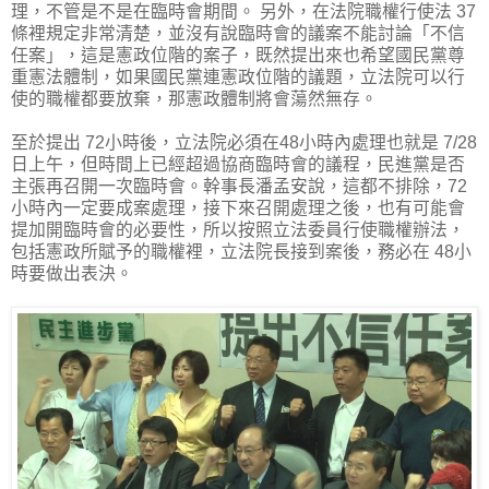
理，不管是不是在臨時會期間。 另外，在法院職權行使法 37
條裡規定非常清楚，並沒有說臨時會的議案不能討論「不信
任案」，這是憲政位階的案子，既然提出來也希望國民黨尊
重憲法體制，如果國民黨連憲政位階的議題，立法院可以行
使的職權都要放棄，那憲政體制將會蕩然無存。
至於提出 72小時後，立法院必須在48小時內處理也就是 7/28
日上午，但時間上已經超過協商臨時會的議程，民進黨是否
主張再召開一次臨時會。幹事長潘孟安說，這都不排除，72
小時內一定要成案處理，接下來召開處理之後，也有可能會
提加開臨時會的必要性，所以按照立法委員行使職權辦法，
包括憲政所賦予的職權裡，立法院長接到案後，務必在 48小
時要做出表決。