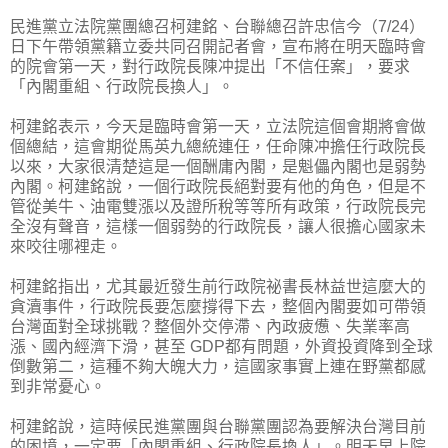
民進黨立法院黨團總召柯建銘、台聯總召許忠信今（7/24）
日下午帶領黨籍立委共同召開記者會，宣布將在明天臨時會
的院會第一天，對行政院長陳冲提出「不信任案」，要求
「內閣重組、行政院長換人」。
柯建銘表示，今天是臨時會第一天，立法院這個會期將會做
個總結，這會期從馬英九總統連任，任命陳冲擔任行政院長
以來，大家很清楚這是一個酬庸內閣，是魁儡內閣也是弱勢
內閣。柯建銘說，一個行政院長絕對要有他的角色，但是不
管從美牛、油電雙漲以及證所稅等等所有政策，行政院長完
全沒有聲音，這樣一個弱勢的行政院長，讓人很擔心國家未
來咬往哪裡走。
柯建銘指出，尤其最近發生前行政院祕書長林益世這麼大的
貪瀆事件，行政院長要怎麼撐得下去，整個內閣要如可帶領
台灣面對全球挑戰？整個外交停滯、內政疲憊、失業率高
漲、國內經濟下滑，甚至 GDP都有問題，外資投資降到全球
倒數第二，這種不夠大魄大力，這國家事實上連在野黨都感
到非常憂心。
柯建銘說，這時候民進黨團與台聯黨團認為要解決台灣目前
的困境，一定要「內閣重組、行政院長換人」。明天早上院