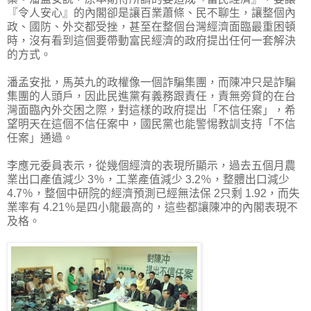
『令人安心』的內閣卻是讓百業蕭條、民不聊生，讓整個內
政、國防、外交都受挫，甚至在整個台灣經濟面臨最重困頓
時，沒有看到這個要帶動富民經濟的政府提出任何一套解決
的方式。
潘孟安批，馬英九的政權像一個詐騙集團，而陳冲只是詐騙
集團的人頭戶，因此民進黨有義務跟責任，責無旁貸的在台
灣面臨內外交困之際，對這樣的政府提出「不信任案」，希
望明天在這個不信任案中，國民黨也能警惕教訓支持「不信
任案」通過。
李應元委員表示，從幾個經濟的表現所顯示，過去五個月農
業出口產值減少 3％，工業產值減少 3.2％，整體出口減少
4.7％，整個中研院的經濟預測已經無法保 2只剩 1.92，而失
業率有 4.21％是四小龍最高的，這些都讓陳冲的內閣表現不
及格。