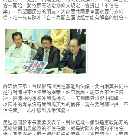
會一開始，將依照憲法增修條文規定，會提出「不信任
案」，希望國民黨的朋友，大家要共同思考國家要何去何
從，唯一只有陳冲下台、內閣全面改組才能有解套的機會。
許忠信表示，台聯很高興民進黨能夠決議，要由兩黨共同來
進行對陳冲不信任案的提案。許忠信說，馬英九不信任陳
冲，把陳冲的專業沖到馬桶去，一天到晚只想跟中國統一，
以陳冲的專業沒有受到馬英九的信任，現在要對陳冲提「不
信任案」，心中感到非常沉痛。
民進黨團幹事長潘孟安表示，對於這樣一個製造憲政亂源的
馬總統提出最嚴重的不信任案，就是對陳冲內閣的不信任
案。潘孟安說，原本期待所謂的要造成『富民經濟』，要讓