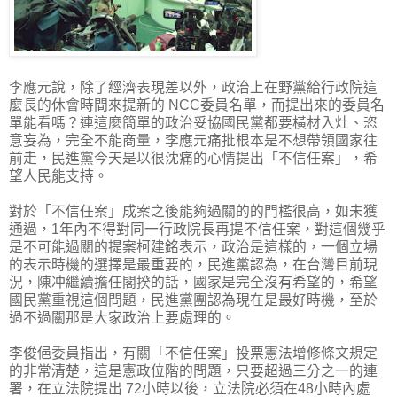
李應元說，除了經濟表現差以外，政治上在野黨給行政院這
麼長的休會時間來提新的 NCC委員名單，而提出來的委員名
單能看嗎？連這麼簡單的政治妥協國民黨都要橫材入灶、恣
意妄為，完全不能商量，李應元痛批根本是不想帶領國家往
前走，民進黨今天是以很沈痛的心情提出「不信任案」，希
望人民能支持。
對於「不信任案」成案之後能夠過關的的門檻很高，如未獲
通過，1年內不得對同一行政院長再提不信任案，對這個幾乎
是不可能過關的提案柯建銘表示，政治是這樣的，一個立場
的表示時機的選擇是最重要的，民進黨認為，在台灣目前現
況，陳冲繼續擔任閣揆的話，國家是完全沒有希望的，希望
國民黨重視這個問題，民進黨團認為現在是最好時機，至於
過不過關那是大家政治上要處理的。
李俊俋委員指出，有關「不信任案」投票憲法增修條文規定
的非常清楚，這是憲政位階的問題，只要超過三分之一的連
署，在立法院提出 72小時以後，立法院必須在48小時內處