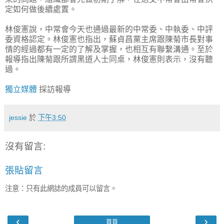
定如何做後續處置。
林俊憲說，中常會今天也通過最新的中常委、中執委、中評
委資格認定。林俊憲也指出，蘇貞昌黨主席跟陳菊市長對事
情的經過都有一定的了解及掌握，也相互有聯繫溝通。至於
報導指出陳菊跟所謂黑道人士同桌，林俊憲則表示，沒有聽
過。
獨立媒體
採訪報導
jessie
於
下午3:50
沒有留言:
張貼留言
注意：只有此網誌的成員可以留言。
‹
›
首頁