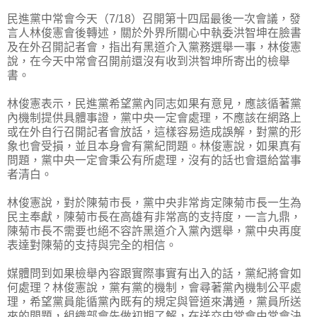
民進黨中常會今天（7/18）召開第十四屆最後一次會議，發
言人林俊憲會後轉述，關於外界所關心中執委洪智坤在臉書
及在外召開記者會，指出有黑道介入黨務選舉一事，林俊憲
說，在今天中常會召開前還沒有收到洪智坤所寄出的檢舉
書。
林俊憲表示，民進黨希望黨內同志如果有意見，應該循著黨
內機制提供具體事證，黨中央一定會處理，不應該在網路上
或在外自行召開記者會放話，這樣容易造成誤解，對黨的形
象也會受損，並且本身會有黨紀問題。林俊憲說，如果真有
問題，黨中央一定會秉公有所處理，沒有的話也會還給當事
者清白。
林俊憲說，對於陳菊市長，黨中央非常肯定陳菊市長一生為
民主奉獻，陳菊市長在高雄有非常高的支持度，一言九鼎，
陳菊市長不需要也絕不容許黑道介入黨內選舉，黨中央再度
表達對陳菊的支持與完全的相信。
媒體問到如果檢舉內容跟實際事實有出入的話，黨紀將會如
何處理？林俊憲說，黨有黨的機制，會尋著黨內機制公平處
理，希望黨員能循黨內既有的規定與管道來溝通，黨員所送
來的問題，組織部會先做初期了解，在送交中常會由常會決