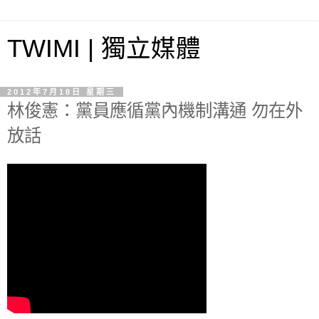
TWIMI | 獨立媒體
2012年7月18日 星期三
林俊憲：黨員應循黨內機制溝通 勿在外
放話