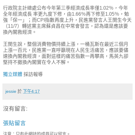
行政院主計總處公布今年第三季經濟成長率僅1.02％，今年
全年經濟成長 率更九度下修，由1.66％再下修至1.05％，勉
強「保一」；而CPI指數再度上升，民進黨發言人王閔生今天
（11/7）轉述黨主席蘇貞昌在中常會發言，認為還是應該要
換內閣救經濟。
王閔生說，整個消費物價持續上漲，一桶瓦斯在最近三個月
上漲一百元，民進黨一直呼籲現在人民生活痛苦，應該要儘
速換內閣救經濟，面對這樣的痛苦指數一再攀高，馬英九卻
堅持不撤換內閣實在令人不解。
獨立媒體
採訪報導
jessie
於
下午4:17
沒有留言:
張貼留言
注意：只有此網誌的成員可以留言。