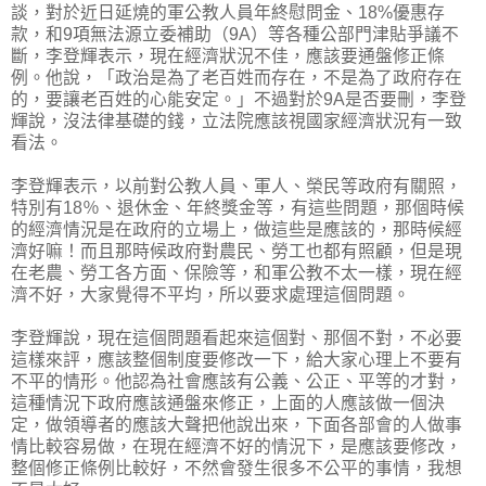
談，對於近日延燒的軍公教人員年終慰問金、18%優惠存
款，和9項無法源立委補助（9A）等各種公部門津貼爭議不
斷，李登輝表示，現在經濟狀況不佳，應該要通盤修正條
例。他說，「政治是為了老百姓而存在，不是為了政府存在
的，要讓老百姓的心能安定。」不過對於9A是否要刪，李登
輝說，沒法律基礎的錢，立法院應該視國家經濟狀況有一致
看法。
李登輝表示，以前對公教人員、軍人、榮民等政府有關照，
特別有18％、退休金、年終獎金等，有這些問題，那個時候
的經濟情況是在政府的立場上，做這些是應該的，那時候經
濟好嘛！而且那時候政府對農民、勞工也都有照顧，但是現
在老農、勞工各方面、保險等，和軍公教不太一樣，現在經
濟不好，大家覺得不平均，所以要求處理這個問題。
李登輝說，現在這個問題看起來這個對、那個不對，不必要
這樣來評，應該整個制度要修改一下，給大家心理上不要有
不平的情形。他認為社會應該有公義、公正、平等的才對，
這種情況下政府應該通盤來修正，上面的人應該做一個決
定，做領導者的應該大聲把他說出來，下面各部會的人做事
情比較容易做，在現在經濟不好的情況下，是應該要修改，
整個修正條例比較好，不然會發生很多不公平的事情，我想