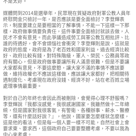
不是太好。
媒體問到2014是選舉年，民眾現在質疑政府對軍公教人員年
終慰問金只檢討一年，是否應該是要全面檢討？李登輝表
示，制度要建立是要相當的了解事情，不能一下這樣一下那
樣，政府做事情要負責任，這件事要全面檢討就該去做，人
民才不會有意見。而此爭議造成勞工與軍公教互相批評、比
誰的待遇好，會不會煩惱社會衝突？李登輝則是說，這就是
政府的態度，政府是為了老百姓和國家利益，過去經濟比較
好、政府比較有錢，對特殊階級，軍人、榮民、公務員等政
府有關心，但是政府做事要讓所有人滿意很難，但是不要讓
大家都有意見，不要這麼憨，讓大家不滿的事情不應該要
做，維持政權也不應該這樣做，應該讓大家都好，把相關待
遇制度化、考慮現在政府沒錢、經濟不好，站在老百姓立場
處理事情最重要。
對於自己的年終也會因此而被刪除，會覺得心理不舒服嗎？
李登輝說『我都沒感覺，我很感謝國家，我雖然做十二年總
統，但是國家對我很客氣，有警衛、各種辦事、薪水、醫療
等，還有什麼話好說？』，他說，國家要怎麼樣就怎麼樣，
這是他的看法，但是每一個人要一樣不可能，自然社會上會
要求東、要求西，這個政府自己要要整體考慮，不要以我為
中心來考慮。