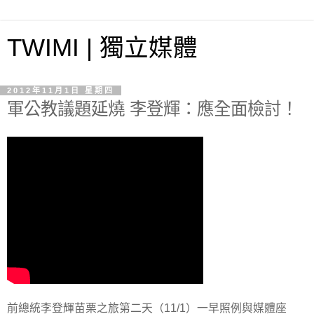
TWIMI | 獨立媒體
2012年11月1日 星期四
軍公教議題延燒 李登輝：應全面檢討！
前總統李登輝苗栗之旅第二天（11/1）一早照例與媒體座