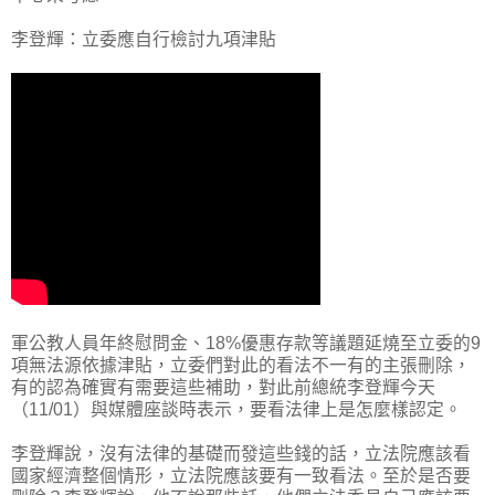
李登輝：立委應自行檢討九項津貼
軍公教人員年終慰問金、18%優惠存款等議題延燒至立委的9
項無法源依據津貼，立委們對此的看法不一有的主張刪除，
有的認為確實有需要這些補助，對此前總統李登輝今天
（11/01）與媒體座談時表示，要看法律上是怎麼樣認定。
李登輝說，沒有法律的基礎而發這些錢的話，立法院應該看
國家經濟整個情形，立法院應該要有一致看法。至於是否要