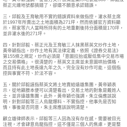
蔡正元連地號都搞錯了，卻還不願意承認錯誤。
三，邱毅及王育敏用不實的錯誤資料來做指控，灌水蔡主席
於1997年所賣出之土地面積為271坪，然而依據官方資料顯
示，蔡家等六人當時所持有的土地重劃後持分面積是170坪，
並非灌水後的271坪。
四，針對邱毅、蔡正元及王育敏三人抹黑蔡英文炒作土地，
黃帝穎指出，炒作土地有其法律定義，依照《證券交易法》
第155條之規定，炒作必須是「意圖拉抬或壓低集中交易市場
之交易價格」。很清楚的，蔡英文主席並未意圖哄抬價格，
而且持有此土地長達九年之久，完全沒有炒作可能，這個指
控與事實不符、於法不容。
五，關於邱毅誣指蔡英文將土地賣給遠雄集團，黃帝穎表
示，從地籍謄本便可以清楚看出，交易土地的對象是戴姓人
士，並非遠雄集團。此外，黃帝穎也強調，朱立倫應該說
明，針對邱毅等三人烏龍爆料、不實指控，他事先是否知
情，事後是否同意，朱主席應該說明清楚。
顧立雄律師表示，邱毅等三人因為沒有存在感，需要被目光
注視，才會肆意烏龍指控，這不僅是三個人的焦慮，更是整