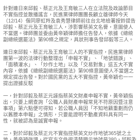
針對連日來邱毅、蔡正元及王育敏三人在立法院及政論節目
不實指控並散播謠言，民進黨律師團團長顧立雄律師今天
（12/14）偕同廖虹羚及袁秀慧律師前往台北地檢署按鈴提告
邱毅、蔡正元及王育敏三人，涉影響蔡英文名譽，意圖使人
不當選。律師團並委由黃帝穎律師擔任告發人，依據《總統
副總統選罷法》第90條之規定，具狀刑事告發邱毅等三人。
連日來邱毅、蔡正元及王育敏三人的不實指控，民進黨律師
團第一波的法律行動整理出「申報不實」、「地號錯誤」、
「面積灌水」、「炒作土地」以及「交易對象」這五大不實
內容，依據《總統副總統選罷法》第90條意圖使人不當選之
規定提出告發。對於國民黨的五大不實指控，黃帝穎也一一
提出證據反駁
一，針對邱毅及蔡正元誣指蔡英文財產申報不實，黃帝穎指
出，只要上網查詢「公職人員財產申報常見不符原因暨注意
事項」第六點便可得知，若公職人員因「不知地籍重劃而仍
以舊謄本申報」之情形，只要能證明不動產資料具有同一
性，就被認為是誠實申報。
二，對於邱毅及蔡正元不實指控蔡英文炒作地號365號之土
地，黃帝穎強調，從官方文件很清楚顯示地號是380，邱毅及