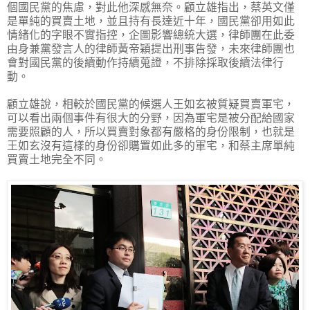
個國民黨的焦慮，對此他深感無奈。顧立雄指出，蔡英文僅
是單純的買賣土地，並且持有長達近十年，國民黨卻用如此
情緒化的字眼不實指控，企圖影響總統大選，律師團在此委
由身兼黨發言人的律師黃帝穎提出刑事告發，未來律師團也
會對國民黨的後續動作持續蒐證，不排除採取後續法律行
動。
顧立雄說，相較於國民黨的候選人王如玄被質疑買賣軍宅，
可以看出兩個事件有很大的分野，因為軍宅是被分配給國家
需要照顧的人，所以買賣對象都有嚴格的身份限制，也就是
王如玄沒有這樣的身份卻購置如此多的軍宅，和蔡主席單純
買賣土地完全不同。