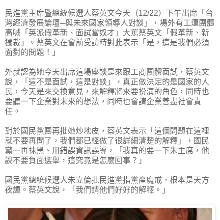
民進黨主席暨總統候選人蔡英文今天（12/22）下午出席「台
灣經濟發展論壇─與未來國家領導人對談」，場外有工運團體
高喊「英派假革新、面試當奴才」大罵蔡英文「假革新、新
獨裁」。蔡英文在會前受訪時對此表示「是，這是我們必須
面對的問題！」
外就認為她今天出席這場座談是來跟工商團體面試，蔡英文
說，「這不是面試，這是對談」，真正做決定的是國家的人
民，今天是來交換意見，來解釋將來要扮演的角色，同時也
要聽一下企業對未來的想法，同時也會請企業善盡社會責
任。
對於國民黨團再批她炒地皮，蔡英文表示「這個問題在這裡
就不要再問了，我們都已經做了很詳細清楚的解釋」，國民
黨一再抹黑、用錯誤資訊誤導，「我真的要一下朱主席，他
說不要負面選舉，這究竟是怎麼回事？」
國民黨總統候選人朱立倫批民進黨指黨產魔戒，根本是天方
夜譚。蔡英文說，「我們請他們好好的解釋。」