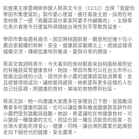
民進黨主席暨總統參選人蔡英文今天（11/12）出席「我愛你
學田市集便當趴」製作愛心便當，擔任客座主廚，採用在地
食材做了一道「高麗菜苗炒客家阿婆手作鹹豬肉」，主辦單
位表示會將今日便當所得捐給台灣性別平等教育協會。
學田市集每週有兩次，固定將桃園新屋、觀音附近幾十位小
農自家栽種的新鮮、安全、健康蔬菜載運北上，透過這樣得
城鄉交流，傳遞從產地到餐桌、愛與分享的價值。
蔡英文致詞時表示，今天看到的食材都是來自桃園新屋附近
的有機蔬菜等健康食材，她說，學田市集可以在台北市中心
發展出這樣的小店，提供許多小農的健康蔬菜給消費者，並
且經營得很成功，讓她覺得感佩，她希望有更多這樣的人在
自己社區裡，把健康的食材、美味的食物帶到社區，
蔡英文說，她一向建議大家應多在家裡自己下廚，並鼓勵消
費者多吃健康的蔬菜，也可以讓從事有機或健康蔬菜耕作的
小農們受到激勵與鼓勵。她說，希望讓吃在地健康食材，可
以變成一種健康的文化，而這也是一種生活飲食的態度，在
台灣大家能吃得安心、健康，同時，讓台灣的農業也能順勢
走向下個世代的健康、安全農業。