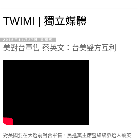
TWIMI | 獨立媒體
2015年11月27日 星期五
美對台軍售 蔡英文：台美雙方互利
對美國要在大選前對台軍售，民進黨主席暨總統參選人蔡英