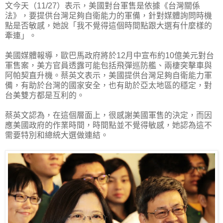
文今天（11/27）表示，美國對台軍售是依據《台灣關係
法》，要提供台灣足夠自衛能力的軍備，針對媒體詢問時機
點是否敏感，她說「我不覺得這個時間點跟大選有什麼樣的
牽連」。
美國媒體報導，歐巴馬政府將於12月中宣布約10億美元對台
軍售案，美方官員透露可能包括飛彈巡防艦、兩棲突擊車與
阿帕契直升機。蔡英文表示，美國提供台灣足夠自衛能力軍
備，有助於台灣的國家安全，也有助於亞太地區的穩定，對
台美雙方都是互利的。
蔡英文認為，在這個層面上，很感謝美國軍售的決定，而因
應美國政府的作業時間，時間點並不覺得敏感，她認為這不
需要特別和總統大選做連結。