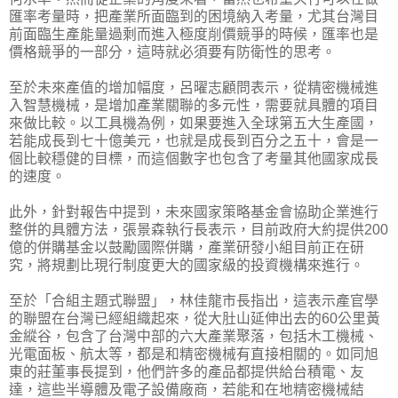
匯率考量時，把產業所面臨到的困境納入考量，尤其台灣目
前面臨生產能量過剩而進入極度削價競爭的時候，匯率也是
價格競爭的一部分，這時就必須要有防衛性的思考。
至於未來產值的增加幅度，呂曜志顧問表示，從精密機械進
入智慧機械，是增加產業關聯的多元性，需要就具體的項目
來做比較。以工具機為例，如果要進入全球第五大生產國，
若能成長到七十億美元，也就是成長到百分之五十，會是一
個比較穩健的目標，而這個數字也包含了考量其他國家成長
的速度。
此外，針對報告中提到，未來國家策略基金會協助企業進行
整併的具體方法，張景森執行長表示，目前政府大約提供200
億的併購基金以鼓勵國際併購，產業研發小組目前正在研
究，將規劃比現行制度更大的國家級的投資機構來進行。
至於「合組主題式聯盟」，林佳龍市長指出，這表示產官學
的聯盟在台灣已經組織起來，從大肚山延伸出去的60公里黃
金縱谷，包含了台灣中部的六大產業聚落，包括木工機械、
光電面板、航太等，都是和精密機械有直接相關的。如同旭
東的莊董事長提到，他們許多的產品都提供給台積電、友
達，這些半導體及電子設備廠商，若能和在地精密機械結