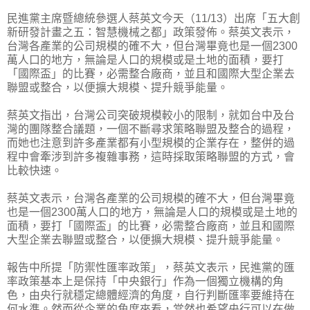
民進黨主席暨總統參選人蔡英文今天（11/13）出席「五大創
新研發計畫之五：智慧機械之都」政策發佈。蔡英文表示，
台灣各產業的公司規模的確不大，但台灣畢竟也是一個2300
萬人口的地方，無論是人口的規模或是土地的面積，要打
「國際盃」的比賽，必需整合廠商，並且和國際大型企業去
聯盟或整合，以便擴大規模、提升競爭能量。
蔡英文指出，台灣公司突破規模較小的限制，就如台中及台
灣的團隊整合議題，一個不斷尋求策略聯盟及整合的過程，
而她也注意到許多產業都有小型規模的企業存在，整併的過
程中會牽涉到許多複雜事務，這時採取策略聯盟的方式，會
比較快速。
蔡英文表示，台灣各產業的公司規模的確不大，但台灣畢竟
也是一個2300萬人口的地方，無論是人口的規模或是土地的
面積，要打「國際盃」的比賽，必需整合廠商，並且和國際
大型企業去聯盟或整合，以便擴大規模、提升競爭能量。
報告中所提「防禦性匯率政策」，蔡英文表示，民進黨的匯
率政策基本上是保持「中央銀行」作為一個獨立機構的角
色，由央行就穩定總體經濟的角度，自行判斷匯率要維持在
何水準。然而從企業的角度來看，當然也希望央行可以在做