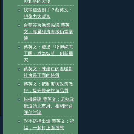
與和平的天使
找徵信查副手？蔡英文：
想像力太豐富
台菲簽署漁業協議 蔡英
文：專屬經濟海域仍需溝
通
蔡英文：透過「物聯網志
工團」成為智慧、創新國
家
蔡英文：陳建仁的溫暖對
社會是正面的特質
蔡英文：把制度與政策做
好，提升觀光旅遊品質
松機遷建 蔡英文：若執政
後邀請北市府、相關部會
評估討論
對手搭檔出爐 蔡英文：祝
福，一起打正面選戰