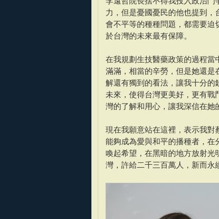
李遠哲院長捨不得我投入政治鬥
力，但是憂國憂民的他也提到，
會不平等的種種問題，都需要迫
於台灣的未來最有保障。
在我規劃生技醫藥政策的過程當
滿滿，相當的辛勞，但是她還是
解還有獨到的看法，讓我十分的
未來，使得台灣更美好，更有戰
灣的了解和用心，讓我深信在她
現在我願意站在這裡，表示我對
能夠成為愛與和平的播種者，在
喚起希望，在黑暗的地方放射光
灣，許給二千三百萬人，新而永