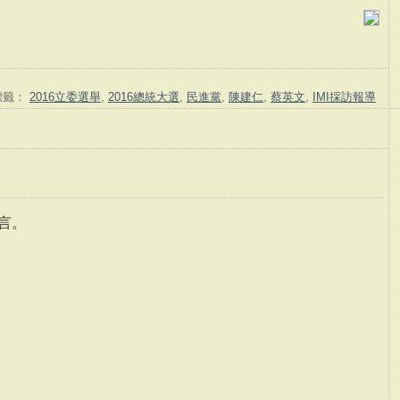
標籤：
2016立委選舉
,
2016總統大選
,
民進黨
,
陳建仁
,
蔡英文
,
IMI採訪報導
言。