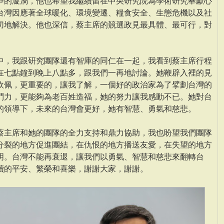
爭的漩渦，他也希望我繼續留在中央研究院為學術研究奉獻心
台灣因應著全球暖化、環境變遷、糧食安全、生態危機以及社
切地解決。他也深信，蔡主席的競選政見最具體、最可行，對
中，我跟研究團隊還有智庫的同仁在一起，我看到蔡主席行程
在七點鐘到晚上八點多，跟我們一再地討論。她鞭辟入裡的見
欽佩，更重要的，讓我了解，一個好的政治家為了擘劃台灣的
鬥力，更能夠為老百姓造福，她的努力讓我感動不已。她對台
的領導下，未來的台灣會更好，她有智慧、勇氣和慈悲。
蔡主席和她的團隊的全力支持和鼎力協助，我也盼望我們團隊
分裂的地方促進團結，在仇恨的地方播送友愛，在失望的地方
明。台灣不能再衰退，讓我們以勇氣、智慧和慈悲來翻轉台
續的平安、繁榮和喜樂，謝謝大家，謝謝。