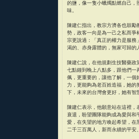
的鹽，像一隻小蠟燭點燃自己，
味。
陳建仁指出，教宗方濟各也鼓勵
勢，政客一向是為一己之私而爭
宗更說過：「真正的權力是服務
渴的、赤身露體的，無家可歸的
陳建仁說，在他規劃生技醫藥政
七點鐘到晚上八點多，跟他們一
佩，更重要的，讓他了解，一個
力，更能夠為老百姓造福，她的
下，未來的台灣會更好，她有智
陳建仁表示，他願意站在這裡，
衰退，盼望團隊能夠成為愛與和
愛，在失望的地方喚起希望，在
二千三百萬人，新而永續的平安