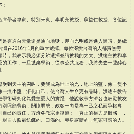
下：
智庫學者專家、特別來賓、李明亮教授、蘇益仁教授、各位記
們是否通向天堂還是通向地獄，迎向光明或是進入黑暗，是繼
灣在2016年1月的重大選擇。每位深愛台灣的人都責無旁
願時，我表示我必須分辨選擇並請教我的太太、洪總主教和李
愛的工作，一旦拋棄學術，從事公共服務，我將失去一聲醇心
扎。
感受到天主的召叫，要我成為世上的光，地上的鹽，像一隻小
像一撮小鹽，溶化自己，使台灣人生命更有品味。洪總主教告
把學術研究化為愛主愛人的實踐，他說教宗方濟各也鼓勵教友
特別照顧貧窮，關懷弱勢，政客一向是為一己之私而爭權奪
到自己的責任，方濟各教宗更說過：「真正的權力是服務」，
，親自去照顧飢餓的、口渴的、赤身露體的，無家可歸的人。