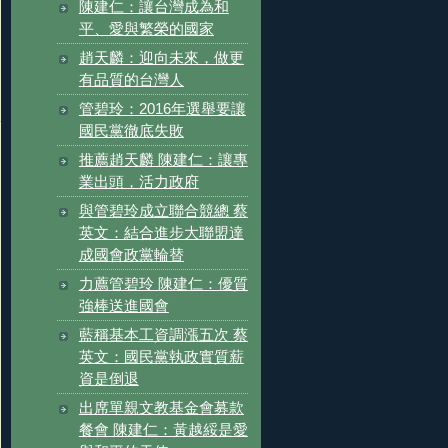
陳建仁：讓台灣成為和
平、愛與繁榮的國家
趙天麟：迎向未來，做更
有品質的台灣人
管碧玲：2016年選舉要讓
國民黨徹底失敗
推薦趙天麟 陳建仁：讓專
業出頭，活力政府
與管碧玲成立聯合競總 蔡
英文：結合進步大聯盟達
成國會政黨輪替
力薦管碧玲 陳建仁：優質
強棒送進國會
藍稱基本工資調漲五次 蔡
英文：國民黨執政實質薪
資是倒退
出席單親文教基金會募款
餐會 陳建仁：黃越綏是愛