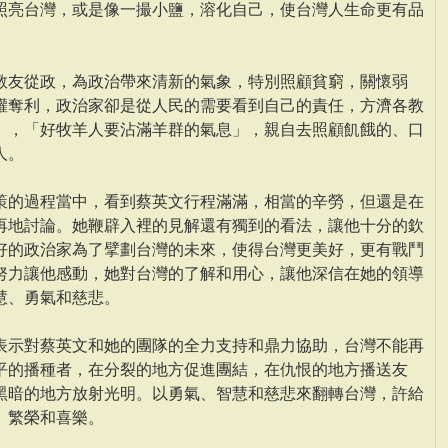
照亮台灣，或是像一撮小鹽，溶化自己，使台灣人生命更有品
教友從政，為政治帶來清新的氣象，特別照顧貧窮，關懷弱
權奪利，政治家卻是從人民的需要看到自己的責任，方濟各教
」，「好牧羊人要沾滿羊群的氣息」，親自去照顧飢餓的、口
人。
策的過程當中，看到蔡英文行程滿滿，相當的辛勞，但還是在
再地討論。她鞭辟入裡的見解還有獨到的看法，讓他十分的欽
好的政治家為了擘劃台灣的未來，使得台灣更美好，更有戰鬥
努力讓他感動，她對台灣的了解和用心，讓他深信在她的領導
慧、勇氣和慈悲。
表示對蔡英文和她的團隊的全力支持和鼎力協助，台灣不能再
平的播種者，在分裂的地方促進團結，在仇恨的地方播送友
黑暗的地方放射光明。以勇氣、智慧和慈悲來翻轉台灣，許給
、繁榮和喜樂。