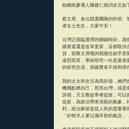
副總統參選人陳建仁致詞全文如
蔡主席、各位競選團隊的幹部、
者女士先生，大家午安！
台灣正面臨選擇的關鍵時刻，我
續衰退還是改革更新，這都取決台
貸，當蔡主席徵詢我擔任副手意
遠哲院長，學術研究一向是最喜
的研究生涯，我確實有不捨和掙
我的太太和女兒為我祈禱，她們
蠟燭點燃自己，照亮台灣，或是
訴我，天主教徒學者從政，可以
從政，為政治帶來清新的氣象，
利，政治家卻是從人民的需要看
「好牧羊人要沾滿羊群的氣息」