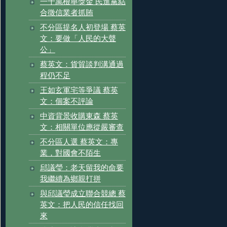
一千萬檢舉獎金 民進黨結
合徵信業者抓賄
不分區提名人初登場 蔡英
文：要做「人民的大聲
公」
蔡英文：貨貿談判溝通過
程仍不足
王如玄軍宅等爭議 蔡英
文：個案不評論
中資背景收購東森 蔡英
文：相關單位應從嚴審查
不分區人選 蔡英文：專
業，對國會不陌生
邱議瑩：老天留我的命要
我繼續為鄉親打拼
與邱議瑩成立聯合競總 蔡
英文：把人民的信任找回
來