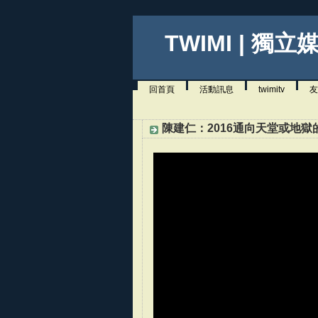
TWIMI | 獨立
回首頁
活動訊息
twimitv
友
陳建仁：2016通向天堂或地獄