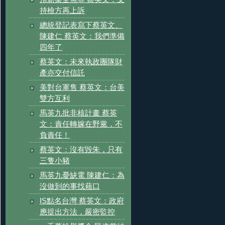
持檢方再上訴
總統登記表寫下蔡英文、
陳建仁 蔡英文：我們準備
四年了
蔡英文：未來執政團隊財
產亦交付信託
美對台軍售 蔡英文：台美
雙方互利
馬英九批非核計畫 蔡英
文：責任轉嫁在野黨，不
負責任！
蔡英文：沒有毀朱，只有
三隻小豬
馬英九憂缺電 陳建仁：為
沒做到的事找藉口
IS點名台灣 蔡英文：政府
應提出方法，嚴密監控