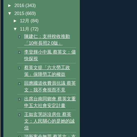
►
2016
(343)
▼
2015
(669)
►
12月
(84)
▼
11月
(72)
陳建仁：支持稅收推動
「10年長照2 0版」
李登輝小中風 蔡英文：儘
快探視
蔡英文提「六大勞工政
策」保障勞工的權益
回應國道收費員抗議 蔡英
文：我不會視而不見
出席台南同鄉會 蔡英文重
申五大社會安定計畫
王如玄哭訴沒房住 蔡英
文：人民關心的是她的誠
信
頂新案全無罪 蔡英文：支