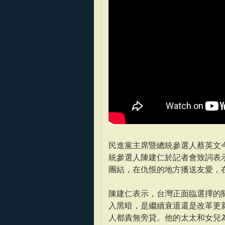
民進黨主席暨總統參選人蔡英文今
統參選人陳建仁於記者會致詞表
團結，在仇恨的地方播送友愛，
陳建仁表示，台灣正面臨選擇的
入黑暗，是繼續衰退還是改革更新
人都責無旁貸。他的太太和女兒