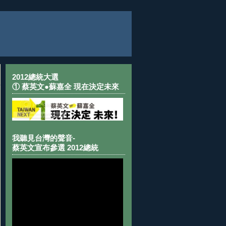
2012總統大選
① 蔡英文●蘇嘉全 現在決定未來
我聽見台灣的聲音-
蔡英文宣布參選 2012總統