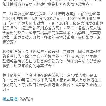
無法達成方案目標，經建會應為其方案失敗道歉負責。
三、經建會從99年8月提出「人才培育方案」，預計從99年
至102年的計畫，總計投入601.7億元，100年度經建會又提
出「人才問題與因應對策」，到了101年，經­建會再度提出期
程三年的「縮短學訓考用落差方案」，然而，各個方案未經
全面檢討整合，並未提出具體的產業政策，高學歷高失業的
現象，未見突破及改善，多項計畫拼裝重複，疊­床架屋，浪
費資源。
林佳龍強調，包含經建會、教育部、青輔會、國科會等部會
的業務報告，除了內容不著邊際外，也無法超越部門主義，
整個報告可以看出政務官的公務員化，除了沒有橫向部會的
聯繫­，也沒有縱向的專案整合。
林佳龍舉例，全台灣現在的產業狀況，有40萬人找不到工
作，也有40萬個工作找不到職員，更有40萬人有創造潛在工
作之可能，可是政府並未提供這些人機會，是產學失靈的主­
因。
獨立媒體
採訪報導