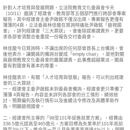
針對人才培育與發展問題，立法院教育文化委員會今天
（10/11）邀請了經建會、教育部等五個部門進行跨部會專案
報告，其中經建會主委尹啟銘不僅沒出席，專案報­告更僅有
薄薄的4頁，立法委員林佳龍在質詢時痛批尹啟銘「藐視國
會」，詳列經建會「三大罪狀」，會後除提案譴責外，更要
求各部會須整合後重提一份報告交付委員會。
林佳龍今日質詢時，不讓出席的任何部會首長上台備詢，會
後他表示，讓閣員的備詢台變成「empty chair」，是他對閣
員藐視教育文化委員會的嚴厲譴責，此事應超越黨派，閣員
要有對國會有基本的尊重。
林佳龍表示，有關「人才培育與發展」報告，可以列出經建
會的三大罪狀：
一、經建會主委尹啟銘未到委員會備詢，經建會更只準備了
薄薄 4頁報告，內容並未詳列各部會的分工情形、績效檢
討、預算編列及執行情形以及後續法令修改及具體革新作
為，明顯藐視國會。
二、經建會所主導的「98至101年促進就業方案」，經費由
336.5億元提高至465億元，方案目標為失業率於101年底前
降至3％以下，惟今年一至八月失業率皆高達4­％以上，明顯