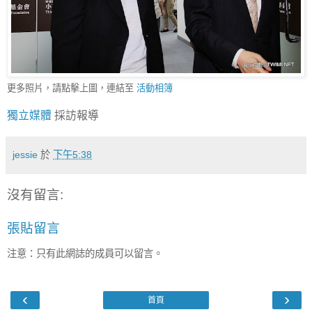
更多照片，請點擊上圖，連結至
活動相簿
獨立媒體
採訪報導
jessie
於
下午5:38
沒有留言:
張貼留言
注意：只有此網誌的成員可以留言。
‹
›
首頁