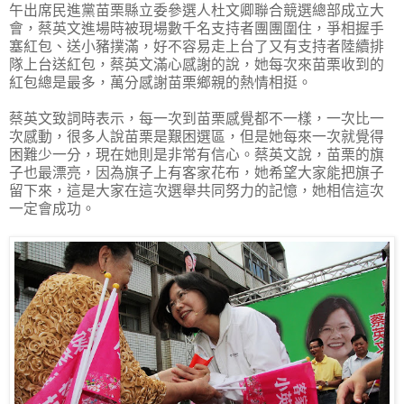
午出席民進黨苗栗縣立委參選人杜文卿聯合競選總部成立大
會，蔡英文進場時被現場數千名支持者團團圍住，爭相握手
塞紅包、送小豬撲滿，好不容易走上台了又有支持者陸續排
隊上台送紅包，蔡英文滿心感謝的說，她每次來苗栗收到的
紅包總是最多，萬分感謝苗栗鄉親的熱情相挺。
蔡英文致詞時表示，每一次到苗栗感覺都不一樣，一次比一
次感動，很多人說苗栗是艱困選區，但是她每來一次就覺得
困難少一分，現在她則是非常有信心。蔡英文說，苗栗的旗
子也最漂亮，因為旗子上有客家花布，她希望大家能把旗子
留下來，這是大家在這次選舉共同努力的記憶，她相信這次
一定會成功。