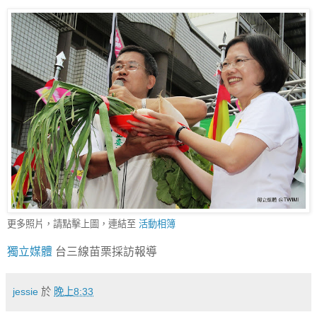
更多照片，請點擊上圖，連結至
活動相簿
獨立媒體
台三線苗栗採訪報導
jessie
於
晚上8:33