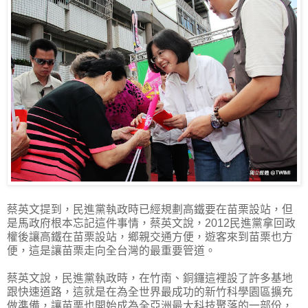
蔡英文提到，民進黨執政時已經規劃高鐵要在苗栗設站，但
是馬政府根本忘記這件事情，蔡英文說，2012民進黨拿回政
權後讓高鐵在苗栗設站，鄉親交通方便，遊客來到苗栗也方
便，這是讓苗栗走向全台灣的最重要管道。
蔡英文說，民進黨執政時，在竹南、銅鑼這裡設了許多基地
跟快速道路，這就是在為全世界最成功的新竹科學園區擴充
做準備，讓苗栗也開始成為全亞洲最大科技聚落的一部份，