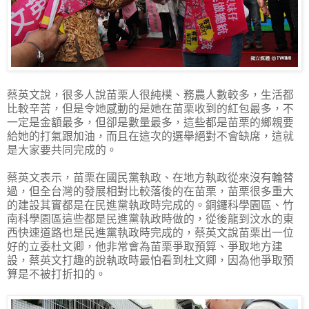
蔡英文說，很多人說苗栗人很純樸、務農人數較多，生活都
比較辛苦，但是令她感動的是她在苗栗收到的紅包最多，不
一定是金額最多，但卻是數量最多，這些都是苗栗的鄉親要
給她的打氣跟加油，而且在這次的選舉絕對不會缺席，這就
是大家要共同完成的。
蔡英文表示，苗栗在國民黨執政、在地方執政從來沒有輪替
過，但全台灣的發展相對比較落後的在苗栗，苗栗很多重大
的建設其實都是在民進黨執政時完成的。銅鑼科學園區、竹
南科學園區這些都是民進黨執政時做的，從後龍到汶水的東
西快速道路也是民進黨執政時完成的，蔡英文說苗栗出一位
好的立委杜文卿，他非常會為苗栗爭取預算、爭取地方建
設，蔡英文打趣的說執政時最怕看到杜文卿，因為他爭取預
算是不被打折扣的。