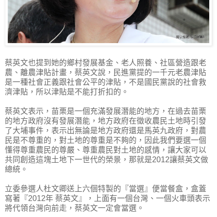
蔡英文也提到她的鄉村發展基金、老人照養、社區營造跟老
農、離農津貼計畫，蔡英文說，民進黨提的一千元老農津貼
是一種社會正義跟社會公平的津貼，不是國民黨說的社會救
濟津貼，所以津貼是不能打折扣的。
蔡英文表示，苗栗是一個充滿發展潛能的地方，在過去苗栗
的地方政府沒有發展潛能，地方政府在徵收農民土地時引發
了大埔事件，表示出無論是地方政府還是馬英九政府，對農
民是不尊重的，對土地的尊重是不夠的，因此我們要選一個
懂得尊重農民的尊嚴、尊重農民對土地的感情，讓大家可以
共同創造這塊土地下一世代的榮景，那就是2012讓蔡英文做
總統。
立委參選人杜文卿送上六個特製的『當選』便當餐盒，盒蓋
寫著『2012年 蔡英文』，上面有一個台灣、一個火車頭表示
將代領台灣向前走，蔡英文一定會當選。