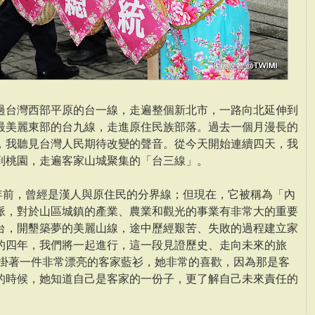
過台灣西部平原的台一線，走遍整個新北市，一路向北延伸到
最美麗東部的台九線，走進原住民族部落。過去一個月漫長的
，我聽見台灣人民期待改變的聲音。從今天開始連續四天，我
到桃園，走遍客家山城聚集的「台三線」。
年前，曾經是漢人與原住民的分界線；但現在，它被稱為「內
脈，對於山區城鎮的產業、農業和觀光的事業有非常大的重要
台，開墾築夢的美麗山線，途中歷經艱苦、失敗的過程建立家
的四年，我們將一起進行，這一段見證歷史、走向未來的旅
面掛著一件非常漂亮的客家藍衫，她非常的喜歡，因為那是客
的時候，她知道自己是客家的一份子，更了解自己未來責任的