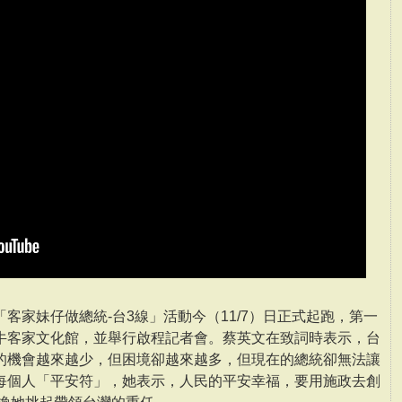
客家妹仔做總統-台3線」活動今（11/7）日正式起跑，第一
牛客家文化館，並舉行啟程記者會。蔡英文在致詞時表示，台
的機會越來越少，但困境卻越來越多，但現在的總統卻無法讓
每個人「平安符」，她表示，人民的平安幸福，要用施政去創