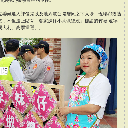
年換她挑起帶領台灣的重任。
立委候選人郭俊銘以及地方黨公職陪同之下入場，現場鄉親熱
文，不但送上貼有「客家妹仔小英做總統」標語的竹簍,還準
橘大利、高票當選」。