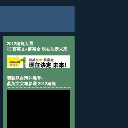
2012總統大選
① 蔡英文●蘇嘉全 現在決定未來
我聽見台灣的聲音-
蔡英文宣布參選 2012總統