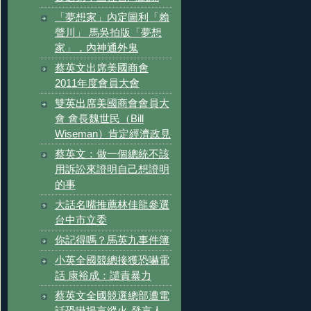
「夢想家」內定圖利「賴
聲川」 馬吳拍版「夢想
家」，內神通外鬼
蔡英文出席美國商會
2011年度會員大會
雙英出席美國商會會員大
會 會長魏世民（Bill
Wiseman）肯定經濟政見
蔡英文：做一個總統不該
用訴訟來證明自己想證明
的事
大話名嘴推薦林佳龍參選
台中市立委
你記得嗎？馬英九事件簿
小英全國競總接獲恐嚇電
話 康裕成：譴責暴力
蔡英文全國競選總部遭電
話恐嚇揚言縱火-發言人