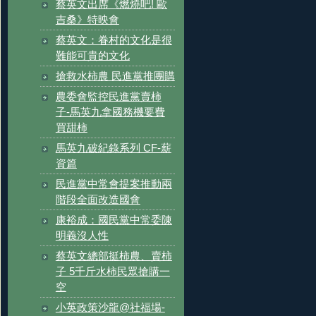
蔡英文出席《燃燒吧! 歐
吉桑》特映會
蔡英文：眷村的文化是很
難能可貴的文化
搶救水柿農 民進黨推團購
農委會監控民進黨賣柿
子-馬英九拿國務機要費
買甜柿
馬英九破紀錄系列 CF-薪
資篇
民進黨中常會提案推動兩
階段全面改造國會
康裕成：國民黨中常委陳
明義沒人性
蔡英文總部挺柿農、賣柿
子 5千斤水柿民眾搶購一
空
小英政策沙龍@社福場-