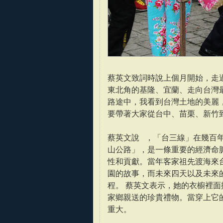
蔡英文致詞時說上個月開始，走
東北角的基隆、宜蘭、走向台灣
路途中，我看到台灣土地的美麗
要帶著大家從台中、苗栗、新竹
蔡英文說 ，「台三線」在幾百
山公路」，是一條重要的經濟命
性和貢獻。當年客家祖先渡海來
園的故事，而未來四天以及未來
程。 蔡英文表示，她的衣櫥裡
家鄉親送的珍貴禮物。當穿上它
重大。