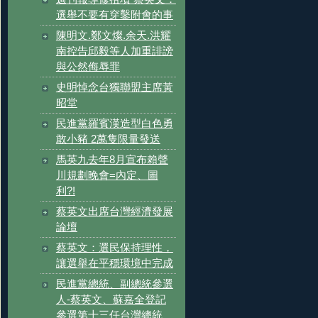
選舉不要有穿鑿附會的事
陳明文.鄭文燦.余天.洪耀
南控告邱毅等人加重誹謗
與公然侮辱罪
史明悼念台獨聯盟主席黃
昭堂
民進黨羅賓漢造型白色勇
敢小豬 2萬隻限量發送
馬英九去年8月宣布賴聲
川規劃晚會=內定、圖
利?!
蔡英文出席台灣經濟發展
論壇
蔡英文：選民保持理性，
讓選舉在平穩環境中完成
民進黨總統、副總統參選
人-蔡英文、蘇嘉全登記
參選第十三任台灣總統