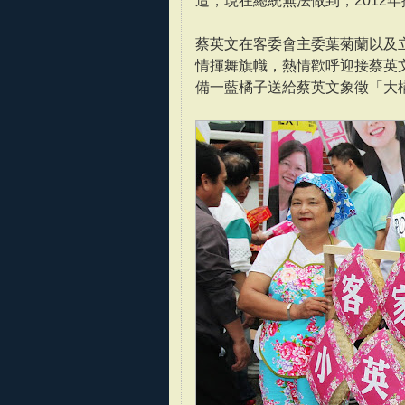
造，現在總統無法做到，2012
蔡英文在客委會主委葉菊蘭以及
情揮舞旗幟，熱情歡呼迎接蔡英
備一藍橘子送給蔡英文象徵「大