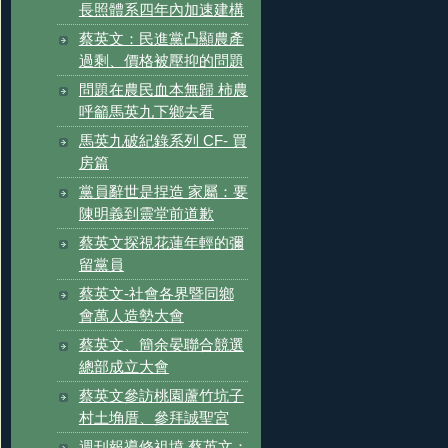
長照體系四年內加速建構
蔡英文：民進黨凸顯農產
過剩、價格被壓抑的問題
問題在農民血本無歸 柿農
呼籲馬英九下鄉去看
馬英九破紀錄系列 CF- 買
房篇
黨員辭世是捏造 家屬：要
陳明義到靈堂前道歉
蔡英文探視花蓮年輕的彌
留黨員
蔡英文-社會各界暨同鄉
會萬人造勢大會
蔡英文、簡余晏聯合競選
總部成立大會
蔡英文參訪桃園蘆竹坑子
村土埆厝、參拜誠聖宮
週刊報導修祖墳 蔡英文：