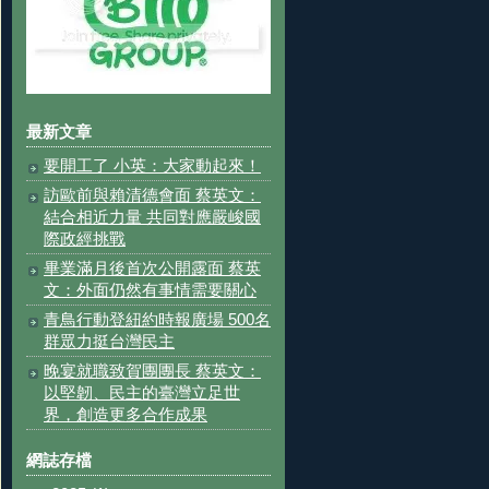
最新文章
要開工了 小英：大家動起來！
訪歐前與賴清德會面 蔡英文：
結合相近力量 共同對應嚴峻國
際政經挑戰
畢業滿月後首次公開露面 蔡英
文：外面仍然有事情需要關心
青鳥行動登紐約時報廣場 500名
群眾力挺台灣民主
晚宴就職致賀團團長 蔡英文：
以堅韌、民主的臺灣立足世
界，創造更多合作成果
網誌存檔