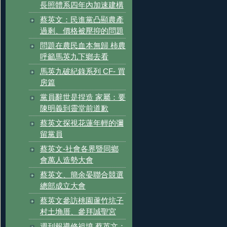
長照體系四年內加速建構
蔡英文：民進黨凸顯農產
過剩、價格被壓抑的問題
問題在農民血本無歸 柿農
呼籲馬英九下鄉去看
馬英九破紀錄系列 CF- 買
房篇
黨員辭世是捏造 家屬：要
陳明義到靈堂前道歉
蔡英文探視花蓮年輕的彌
留黨員
蔡英文-社會各界暨同鄉
會萬人造勢大會
蔡英文、簡余晏聯合競選
總部成立大會
蔡英文參訪桃園蘆竹坑子
村土埆厝、參拜誠聖宮
週刊報導修祖墳 蔡英文：