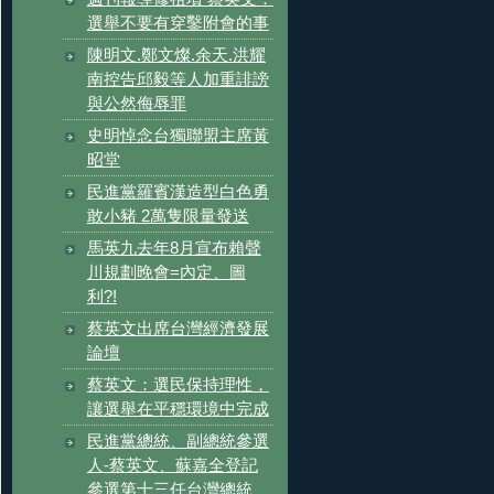
選舉不要有穿鑿附會的事
陳明文.鄭文燦.余天.洪耀
南控告邱毅等人加重誹謗
與公然侮辱罪
史明悼念台獨聯盟主席黃
昭堂
民進黨羅賓漢造型白色勇
敢小豬 2萬隻限量發送
馬英九去年8月宣布賴聲
川規劃晚會=內定、圖
利?!
蔡英文出席台灣經濟發展
論壇
蔡英文：選民保持理性，
讓選舉在平穩環境中完成
民進黨總統、副總統參選
人-蔡英文、蘇嘉全登記
參選第十三任台灣總統