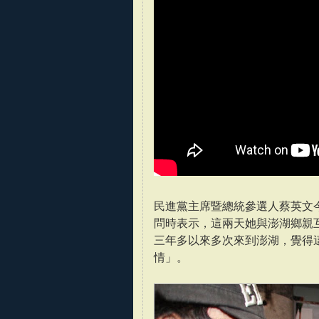
民進黨主席暨總統參選人蔡英文今
問時表示，這兩天她與澎湖鄉親
三年多以來多次來到澎湖，覺得
情」。