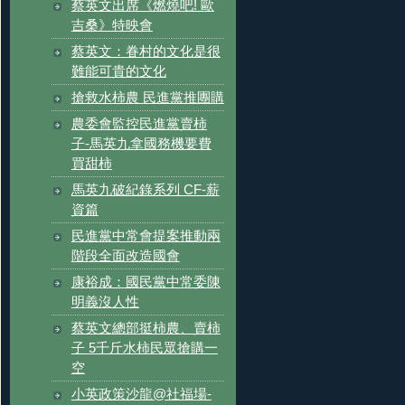
蔡英文出席《燃燒吧! 歐
吉桑》特映會
蔡英文：眷村的文化是很
難能可貴的文化
搶救水柿農 民進黨推團購
農委會監控民進黨賣柿
子-馬英九拿國務機要費
買甜柿
馬英九破紀錄系列 CF-薪
資篇
民進黨中常會提案推動兩
階段全面改造國會
康裕成：國民黨中常委陳
明義沒人性
蔡英文總部挺柿農、賣柿
子 5千斤水柿民眾搶購一
空
小英政策沙龍@社福場-