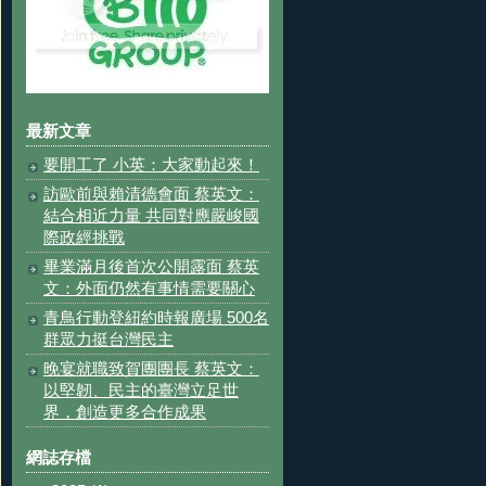
最新文章
要開工了 小英：大家動起來！
訪歐前與賴清德會面 蔡英文：
結合相近力量 共同對應嚴峻國
際政經挑戰
畢業滿月後首次公開露面 蔡英
文：外面仍然有事情需要關心
青鳥行動登紐約時報廣場 500名
群眾力挺台灣民主
晚宴就職致賀團團長 蔡英文：
以堅韌、民主的臺灣立足世
界，創造更多合作成果
網誌存檔