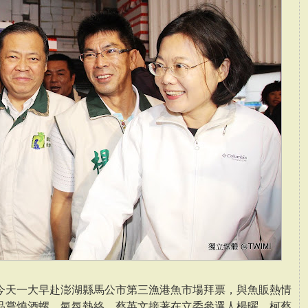
今天一大早赴澎湖縣馬公市第三漁港魚市場拜票，與魚販熱情
品嘗燒酒螺，氣氛熱絡。蔡英文接著在立委參選人楊曜、柯蔡