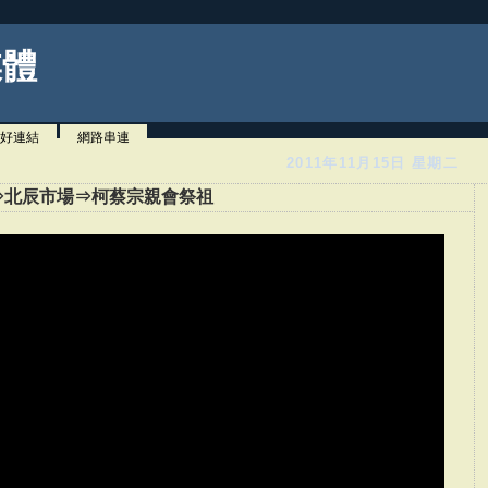
媒體
好連結
網路串連
2011年11月15日 星期二
⇒北辰市場⇒柯蔡宗親會祭祖