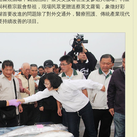
與柯蔡宗親會祭祖，現場民眾更贈送蔡英文蘿蔔，象徵好彩
湖首要改進的問題除了對外交通外，醫療照護、傳統產業現代
要持續改善的項目。