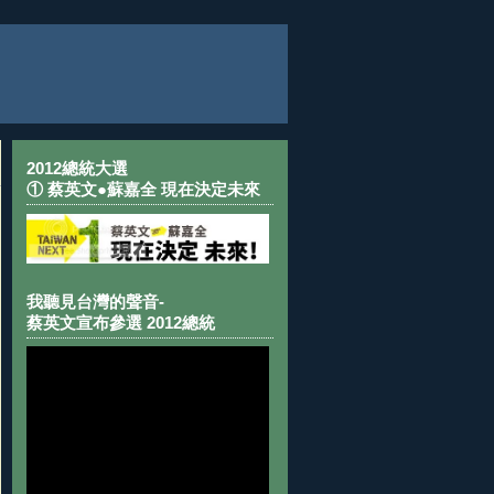
2012總統大選
① 蔡英文●蘇嘉全 現在決定未來
我聽見台灣的聲音-
蔡英文宣布參選 2012總統