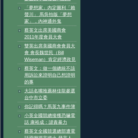
「夢想家」內定圖利「賴
聲川」 馬吳拍版「夢想
家」，內神通外鬼
蔡英文出席美國商會
2011年度會員大會
雙英出席美國商會會員大
會 會長魏世民（Bill
Wiseman）肯定經濟政見
蔡英文：做一個總統不該
用訴訟來證明自己想證明
的事
大話名嘴推薦林佳龍參選
台中市立委
你記得嗎？馬英九事件簿
小英全國競總接獲恐嚇電
話 康裕成：譴責暴力
蔡英文全國競選總部遭電
話恐嚇揚言縱火-發言人