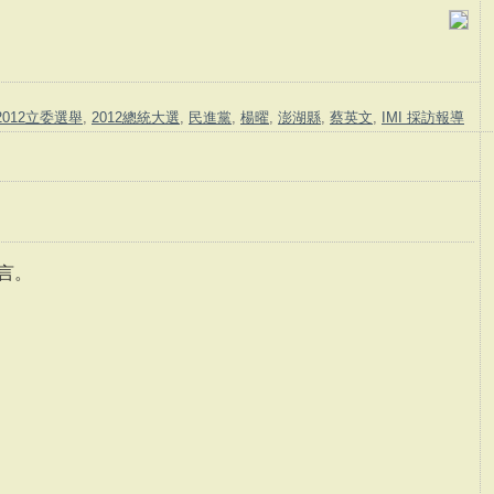
2012立委選舉
,
2012總統大選
,
民進黨
,
楊曜
,
澎湖縣
,
蔡英文
,
IMI 採訪報導
言。