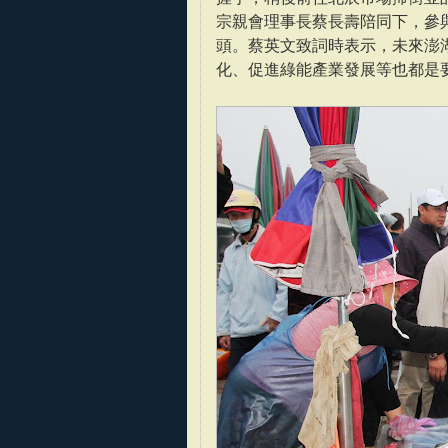
宗親會理事長蔡長壽陪同下，參
頭。蔡英文致詞時表示，未來澎
化、促進綠能產業發展等也都是