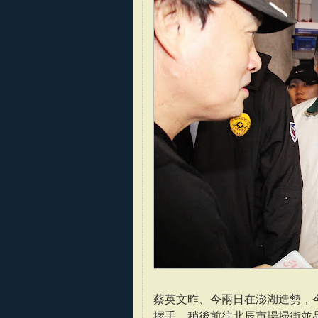
蔡英文昨、今兩日在澎湖造勢，
握手，稍後前往北辰市場掃街並