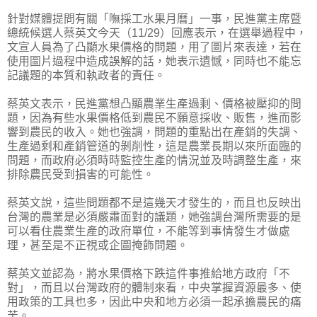
針對媒體提問有關「嘸採工水果月曆」一事，民進黨主席暨
總統候選人蔡英文今天（11/29）回應表示，在選舉過程中，
文宣人員為了凸顯水果價格的問題，用了圖片來表達，若在
使用圖片過程中造成誤解的話，她表示遺憾，同時也不能忘
記議題的本質和執政者的責任。
蔡英文表示，民進黨想凸顯農業生產過剩、價格被壓抑的問
題，因為有些水果價格低到農民不願意採收、販售，進而影
響到農民的收入。她也強調，問題的重點出在產銷的失調、
生產過剩和產銷管道的剝削性，這是農業長期以來所面臨的
問題，而政府必須時時監控生產的情況並及時調整生產，來
排除農民受到損害的可能性。
蔡英文說，這些問題都不是這幾天才發生的，而且也反映出
台灣的農業是必須嚴肅面對的議題，她強調台灣所需要的是
可以看住農業生產的政府單位，不能等到事情發生才做處
理，甚至是不正視或企圖掩飾問題。
蔡英文並認為，將水果價格下跌這件事推給地方政府「不
對」，而且以台灣政府的體制來看，中央掌握資源最多、使
用政策的工具也多，因此中央和地方必須一起承擔農民的痛
苦。