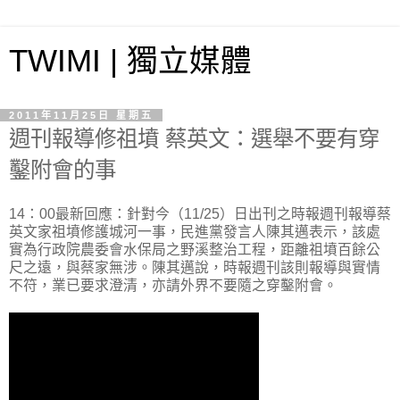
TWIMI | 獨立媒體
2011年11月25日 星期五
週刊報導修祖墳 蔡英文：選舉不要有穿
鑿附會的事
14：00最新回應：針對今（11/25）日出刊之時報週刊報導蔡
英文家祖墳修護城河一事，民進黨發言人陳其邁表示，該處
實為行政院農委會水保局之野溪整治工程，距離祖墳百餘公
尺之遠，與蔡家無涉。陳其邁說，時報週刊該則報導與實情
不符，業已要求澄清，亦請外界不要隨之穿鑿附會。