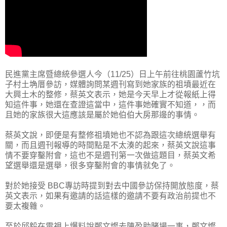
民進黨主席暨總統參選人今（11/25）日上午前往桃園蘆竹坑
子村土埆厝參訪，媒體詢問某週刊寫到她家族的祖墳最近在
大興土木的整修，蔡英文表示，她是今天早上才從報紙上得
知這件事，她還在查證這當中，這件事她確實不知道，，而
且她的家族很大這應該是屬於她伯伯大房那邊的事情。
蔡英文說，即便是有整修祖墳她也不認為跟這次總統選舉有
關，而且週刊報導的時間點是不太湊的起來，蔡英文說這事
情不要穿鑿附會，這也不是週刊第一次做這題目，蔡英文希
望選舉還是選舉，很多穿鑿附會的事情就免了。
對於她接受 BBC專訪時提到對去中國參訪保持開放態度，蔡
英文表示，如果有邀請的話這樣的邀請不要有政治前提也不
要太複雜。
至於邱毅在電視上爆料說鄭文燦去陳盈助賭場一事，鄭文燦